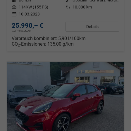
Kraftstoff
Benzin
Außenfarbe
Obsidian-Schwarz Metallic
Leistung
114 kW (155 PS)
Kilometerstand
10.000 km
10.03.2023
25.990,– €
Details
inkl. 19% MwSt.
Verbrauch kombiniert:
5,90 l/100km
CO
-Emissionen:
135,00 g/km
2