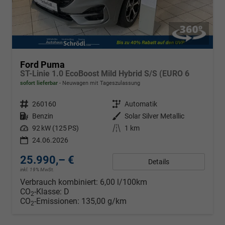
Ford Puma
ST-Linie 1.0 EcoBoost Mild Hybrid S/S (EURO 6
sofort lieferbar
Neuwagen mit Tageszulassung
Fahrzeugnr.
260160
Getriebe
Automatik
Kraftstoff
Benzin
Außenfarbe
Solar Silver Metallic
Leistung
92 kW (125 PS)
Kilometerstand
1 km
24.06.2026
25.990,– €
Details
inkl. 19% MwSt.
Verbrauch kombiniert:
6,00 l/100km
CO
-Klasse:
D
2
CO
-Emissionen:
135,00 g/km
2