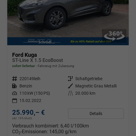
Ford Kuga
ST-Line X 1.5 EcoBoost
sofort lieferbar
Fahrzeug mit Zulassung
Fahrzeugnr.
220149leih
Getriebe
Schaltgetriebe
Kraftstoff
Benzin
Außenfarbe
Magnetic Grau Metalli
Leistung
110 kW (150 PS)
Kilometerstand
20.000 km
15.02.2022
25.990,– €
Details
inkl. 19% MwSt.
Verbrauch kombiniert:
6,40 l/100km
CO
-Emissionen:
145,00 g/km
2