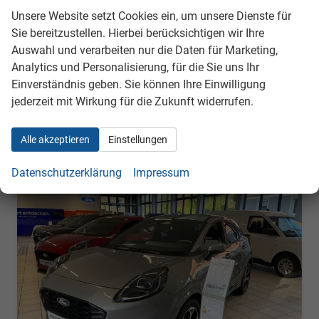
Fahrzeugnr.
240278Leih
Getriebe
Autom. 7-Gang
Unsere Website setzt Cookies ein, um unsere Dienste für
Kraftstoff
Benzin
Außenfarbe
Fantastic Red Metallic
Sie bereitzustellen. Hierbei berücksichtigen wir Ihre
Leistung
114 kW (155 PS)
Kilometerstand
5.000 km
Auswahl und verarbeiten nur die Daten für Marketing,
21.11.2024
Analytics und Personalisierung, für die Sie uns Ihr
25.990,– €
Einverständnis geben. Sie können Ihre Einwilligung
Details
jederzeit mit Wirkung für die Zukunft widerrufen.
inkl. 19% MwSt.
Verbrauch kombiniert:
6,30 l/100km
CO
-Emissionen:
142,00 g/km
2
Alle akzeptieren
Einstellungen
Datenschutzerklärung
Impressum