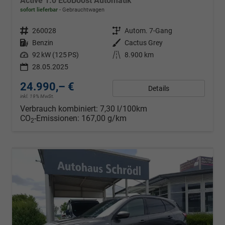
Active 1.0 EcoBoost Automatik
sofort lieferbar
Gebrauchtwagen
Fahrzeugnr.
260028
Getriebe
Autom. 7-Gang
Kraftstoff
Benzin
Außenfarbe
Cactus Grey
Leistung
92 kW (125 PS)
Kilometerstand
8.900 km
28.05.2025
24.990,– €
Details
inkl. 19% MwSt.
Verbrauch kombiniert:
7,30 l/100km
CO
-Emissionen:
167,00 g/km
2