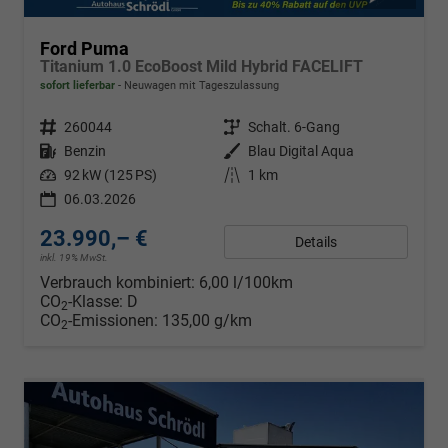
Ford Puma
Titanium 1.0 EcoBoost Mild Hybrid FACELIFT
sofort lieferbar
Neuwagen mit Tageszulassung
Fahrzeugnr.
260044
Getriebe
Schalt. 6-Gang
Kraftstoff
Benzin
Außenfarbe
Blau Digital Aqua
Leistung
92 kW (125 PS)
Kilometerstand
1 km
06.03.2026
23.990,– €
Details
inkl. 19% MwSt.
Verbrauch kombiniert:
6,00 l/100km
CO
-Klasse:
D
2
CO
-Emissionen:
135,00 g/km
2