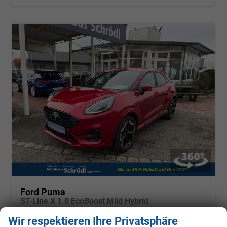
Ford Puma
ST-Line X 1.0 EcoBoost Mild Hybrid
sofort lieferbar
Vorführwagen
Wir respektieren Ihre Privatsphäre