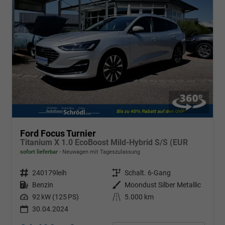
Ford Focus Turnier
Titanium X 1.0 EcoBoost Mild-Hybrid S/S (EUR
sofort lieferbar
Neuwagen mit Tageszulassung
Fahrzeugnr.
240179leih
Getriebe
Schalt. 6-Gang
Kraftstoff
Benzin
Außenfarbe
Moondust Silber Metallic
Leistung
92 kW (125 PS)
Kilometerstand
5.000 km
30.04.2024