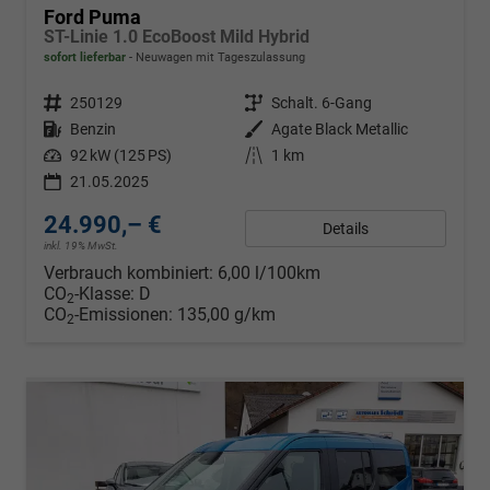
Ford Puma
ST-Linie 1.0 EcoBoost Mild Hybrid
sofort lieferbar
Neuwagen mit Tageszulassung
Fahrzeugnr.
250129
Getriebe
Schalt. 6-Gang
Kraftstoff
Benzin
Außenfarbe
Agate Black Metallic
Leistung
92 kW (125 PS)
Kilometerstand
1 km
21.05.2025
24.990,– €
Details
inkl. 19% MwSt.
Verbrauch kombiniert:
6,00 l/100km
CO
-Klasse:
D
2
CO
-Emissionen:
135,00 g/km
2