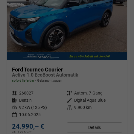
Ford Tourneo Courier
Active 1.0 EcoBoost Automatik
sofort lieferbar
Gebrauchtwagen
Fahrzeugnr.
260027
Getriebe
Autom. 7-Gang
Kraftstoff
Benzin
Außenfarbe
Digital Aqua Blue
Leistung
92 kW (125 PS)
Kilometerstand
9.900 km
10.06.2025
24.990,– €
Details
inkl. 19% MwSt.