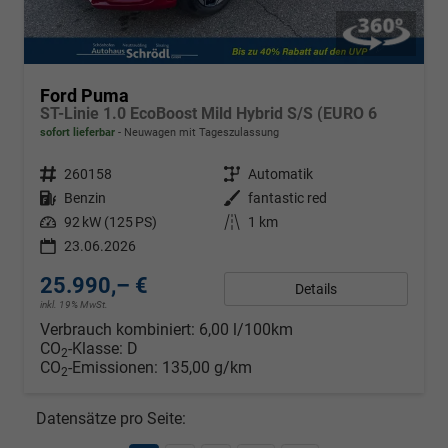
Ford Puma
ST-Linie 1.0 EcoBoost Mild Hybrid S/S (EURO 6
sofort lieferbar
Neuwagen mit Tageszulassung
Fahrzeugnr.
260158
Getriebe
Automatik
Kraftstoff
Benzin
Außenfarbe
fantastic red
Leistung
92 kW (125 PS)
Kilometerstand
1 km
23.06.2026
25.990,– €
Details
inkl. 19% MwSt.
Verbrauch kombiniert:
6,00 l/100km
CO
-Klasse:
D
2
CO
-Emissionen:
135,00 g/km
2
Datensätze pro Seite: