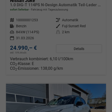
Nissan Juke
1.0 DIG-T 114PS N-Design Automatik Teil-Leder Klimaautomatik Sitzheizung Lenkradheizung PDC v+h Rückf.Kamera Navi 19"LM Bluetooth Touchscreen Apple CarPlay Android Auto
sofort lieferbar
Fahrzeug mit Tageszulassung
Fahrzeugnr.
10000001253
Getriebe
Automatik
Kraftstoff
Benzin
Außenfarbe
Fuji Sunset Red
Leistung
84 kW (114 PS)
Kilometerstand
2 km
31.03.2026
24.990,– €
Details
inkl. 19% MwSt.
Verbrauch kombiniert:
6,10 l/100km
CO
-Klasse:
E
2
CO
-Emissionen:
138,00 g/km
2