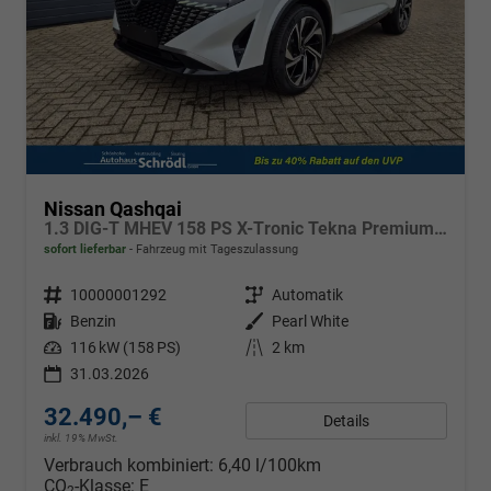
Nissan Qashqai
1.3 DIG-T MHEV 158 PS X-Tronic Tekna Premium Paket 20"LM Teil-Leder PanoGlasdach Klimaautomatik Sitzheizung Lenkradheizung Navi Head-Up Display elektr. Heckklappe ACC PDC v+h 360°Kamera DAB Bluetooth Touchscreen Apple CarPlay Android Auto
sofort lieferbar
Fahrzeug mit Tageszulassung
Fahrzeugnr.
10000001292
Getriebe
Automatik
Kraftstoff
Benzin
Außenfarbe
Pearl White
Leistung
116 kW (158 PS)
Kilometerstand
2 km
31.03.2026
32.490,– €
Details
inkl. 19% MwSt.
Verbrauch kombiniert:
6,40 l/100km
CO
-Klasse:
E