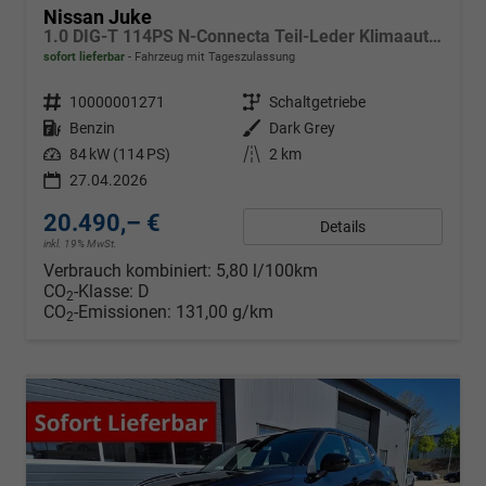
Nissan Juke
1.0 DIG-T 114PS N-Connecta Teil-Leder Klimaautomatik PDC v+h Rückf.Kamera Bluetooth Touchscreen Apple CarPlay Android Auto 17"LM
sofort lieferbar
Fahrzeug mit Tageszulassung
Fahrzeugnr.
10000001271
Getriebe
Schaltgetriebe
Kraftstoff
Benzin
Außenfarbe
Dark Grey
Leistung
84 kW (114 PS)
Kilometerstand
2 km
27.04.2026
20.490,– €
Details
inkl. 19% MwSt.
Verbrauch kombiniert:
5,80 l/100km
CO
-Klasse:
D
2
CO
-Emissionen:
131,00 g/km
2