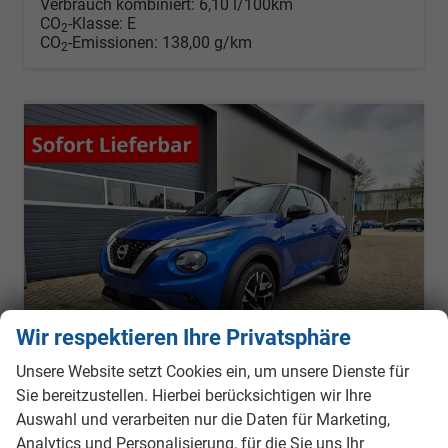
Verbrauch kombiniert:
6,10 l/100km
CO
-Klasse:
E
2
CO
-Emissionen:
138,00 g/km
2
Wir respektieren Ihre Privatsphäre
Unsere Website setzt Cookies ein, um unsere Dienste für
Sie bereitzustellen. Hierbei berücksichtigen wir Ihre
Auswahl und verarbeiten nur die Daten für Marketing,
Nissan Juke
Analytics und Personalisierung, für die Sie uns Ihr