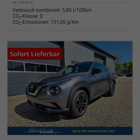
inkl. 19% MwSt.
Verbrauch kombiniert:
5,80 l/100km
CO
-Klasse:
D
2
CO
-Emissionen:
131,00 g/km
2