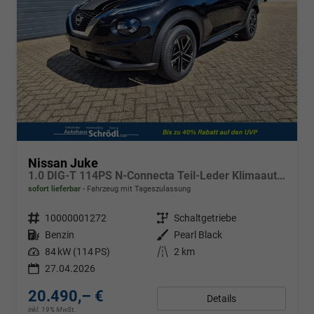
Nissan Juke
1.0 DIG-T 114PS N-Connecta Teil-Leder Klimaautomatik PDC v+h Rückf.Kamera Bluetooth Touchscreen Apple CarPlay Android Auto 17"LM
sofort lieferbar
Fahrzeug mit Tageszulassung
Fahrzeugnr.
10000001272
Getriebe
Schaltgetriebe
Kraftstoff
Benzin
Außenfarbe
Pearl Black
Leistung
84 kW (114 PS)
Kilometerstand
2 km
27.04.2026
20.490,– €
Details
inkl. 19% MwSt.