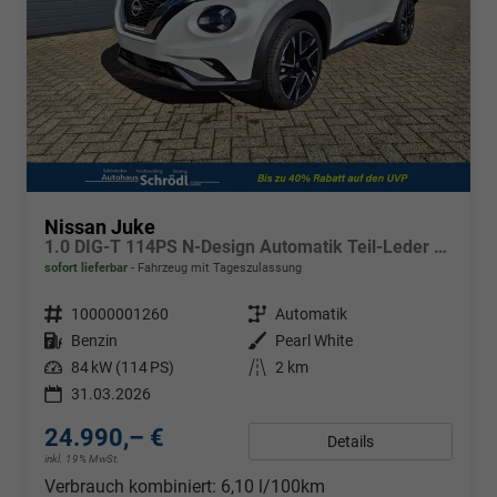
Nissan Juke
1.0 DIG-T 114PS N-Design Automatik Teil-Leder Klimaautomatik Sitzheizung Lenkradheizung PDC v+h Rückf.Kamera Navi 19"LM Bluetooth Touchscreen Apple CarPlay Android Auto
sofort lieferbar
Fahrzeug mit Tageszulassung
Fahrzeugnr.
10000001260
Getriebe
Automatik
Kraftstoff
Benzin
Außenfarbe
Pearl White
Leistung
84 kW (114 PS)
Kilometerstand
2 km
31.03.2026
24.990,– €
Details
inkl. 19% MwSt.
Verbrauch kombiniert:
6,10 l/100km