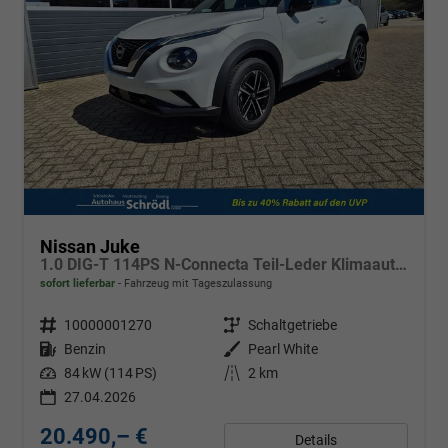
Nissan Juke
1.0 DIG-T 114PS N-Connecta Teil-Leder Klimaautomatik PDC v+h Rückf.Kamera Bluetooth Touchscreen Apple CarPlay Android Auto 17"LM
sofort lieferbar
Fahrzeug mit Tageszulassung
Fahrzeugnr.
10000001270
Getriebe
Schaltgetriebe
Kraftstoff
Benzin
Außenfarbe
Pearl White
Leistung
84 kW (114 PS)
Kilometerstand
2 km
27.04.2026
20.490,– €
Details