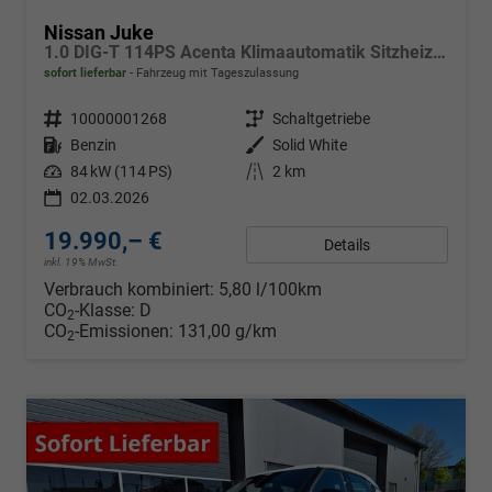
Nissan Juke
1.0 DIG-T 114PS Acenta Klimaautomatik Sitzheizung Rückf.Kamera Bluetooth Touchscreen wireless Apple CarPlay Android Auto
sofort lieferbar
Fahrzeug mit Tageszulassung
Fahrzeugnr.
10000001268
Getriebe
Schaltgetriebe
Kraftstoff
Benzin
Außenfarbe
Solid White
Leistung
84 kW (114 PS)
Kilometerstand
2 km
02.03.2026
19.990,– €
Details
inkl. 19% MwSt.
Verbrauch kombiniert:
5,80 l/100km
CO
-Klasse:
D
2
CO
-Emissionen:
131,00 g/km
2