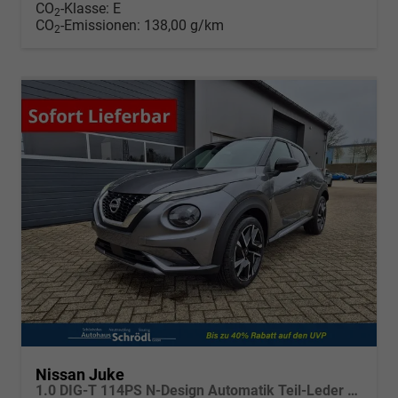
CO
-Klasse:
E
2
CO
-Emissionen:
138,00 g/km
2
Nissan Juke
1.0 DIG-T 114PS N-Design Automatik Teil-Leder Klimaautomatik Sitzheizung Lenkradheizung PDC v+h Rückf.Kamera Navi 19"LM Bluetooth Touchscreen Apple CarPlay Android Auto