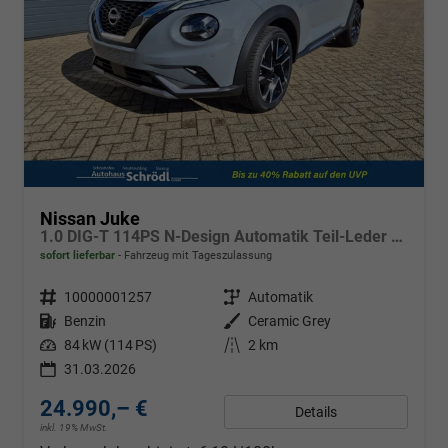
Nissan Juke
1.0 DIG-T 114PS N-Design Automatik Teil-Leder Klimaautomatik Sitzheizung Lenkradheizung PDC v+h Rückf.Kamera Navi 19"LM Bluetooth Touchscreen Apple CarPlay Android Auto
sofort lieferbar
Fahrzeug mit Tageszulassung
Fahrzeugnr.
10000001257
Getriebe
Automatik
Kraftstoff
Benzin
Außenfarbe
Ceramic Grey
Leistung
84 kW (114 PS)
Kilometerstand
2 km
31.03.2026
24.990,– €
Details
inkl. 19% MwSt.