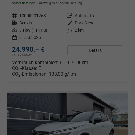
sofort lieferbar
Fahrzeug mit Tageszulassung
Fahrzeugnr.
10000001263
Getriebe
Automatik
Kraftstoff
Benzin
Außenfarbe
Dark Grey
Leistung
84 kW (114 PS)
Kilometerstand
2 km
31.03.2026
24.990,– €
Details
inkl. 19% MwSt.
Verbrauch kombiniert:
6,10 l/100km
CO
-Klasse:
E
2
CO
-Emissionen:
138,00 g/km
2