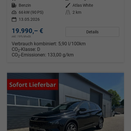
Kraftstoff
Benzin
Außenfarbe
Atlas White
Leistung
66 kW (90 PS)
Kilometerstand
2 km
13.05.2026
19.990,– €
Details
inkl. 19% MwSt.
Verbrauch kombiniert:
5,90 l/100km
CO
-Klasse:
D
2
CO
-Emissionen:
133,00 g/km
2