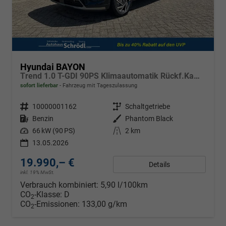
Hyundai BAYON
Trend 1.0 T-GDI 90PS Klimaautomatik Rückf.Kamera Parksensoren Sitzheizung Lenkradheizung Bluetooth Touchscreen Tempomat Apple CarPlay + Android Auto 16"LM
sofort lieferbar
Fahrzeug mit Tageszulassung
Fahrzeugnr.
10000001162
Getriebe
Schaltgetriebe
Kraftstoff
Benzin
Außenfarbe
Phantom Black
Leistung
66 kW (90 PS)
Kilometerstand
2 km
13.05.2026
19.990,– €
Details
inkl. 19% MwSt.
Verbrauch kombiniert:
5,90 l/100km
CO
-Klasse:
D
2
CO
-Emissionen:
133,00 g/km
2