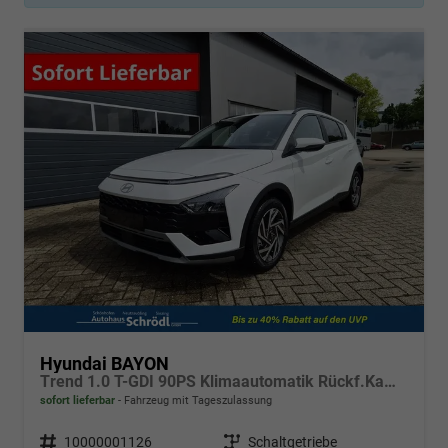
Hyundai BAYON
Trend 1.0 T-GDI 90PS Klimaautomatik Rückf.Kamera Parksensoren Sitzheizung Lenkradheizung Bluetooth Touchscreen Tempomat Apple CarPlay + Android Auto 16"LM
sofort lieferbar
Fahrzeug mit Tageszulassung
Fahrzeugnr.
10000001126
Getriebe
Schaltgetriebe