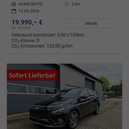
Leistung
66 kW (90 PS)
Kilometerstand
2 km
13.05.2026
19.990,– €
Details
inkl. 19% MwSt.
Verbrauch kombiniert:
5,90 l/100km
CO
-Klasse:
D
2
CO
-Emissionen:
133,00 g/km
2