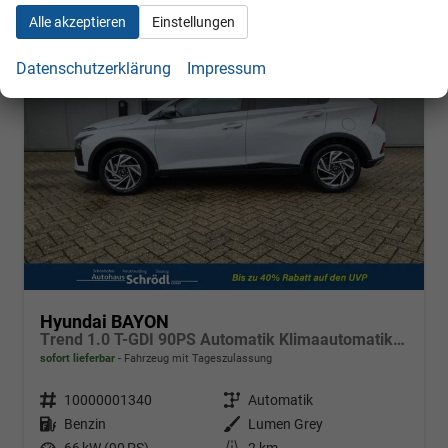
Alle akzeptieren
Einstellungen
Datenschutzerklärung
Impressum
Hyundai BAYON
Trend 1.0 T-GDI 90PS Automatik Klimaautomatik Rückf.Kamera Parksensoren Sitzheizung Lenkradheizung Bluetooth Touchscreen Tempomat Apple CarPlay + Android Auto 16"LM
sofort lieferbar
Fahrzeug mit Tageszulassung
Fahrzeugnr.
10000001340
Getriebe
Automatik
Kraftstoff
Benzin
Außenfarbe
Lumen Grey
Leistung
66 kW (90 PS)
Kilometerstand
2 km