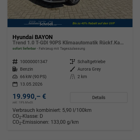
Hyundai BAYON
Trend 1.0 T-GDI 90PS Klimaautomatik Rückf.Kamera Parksensoren Sitzheizung Lenkradheizung Bluetooth Touchscreen Tempomat Apple CarPlay + Android Auto 16"LM
sofort lieferbar
Fahrzeug mit Tageszulassung
Fahrzeugnr.
10000001347
Getriebe
Schaltgetriebe
Kraftstoff
Benzin
Außenfarbe
Aurora Grey
Leistung
66 kW (90 PS)
Kilometerstand
2 km
13.05.2026
19.990,– €
Details
inkl. 19% MwSt.
Verbrauch kombiniert:
5,90 l/100km
CO
-Klasse:
D
2
CO
-Emissionen:
133,00 g/km
2