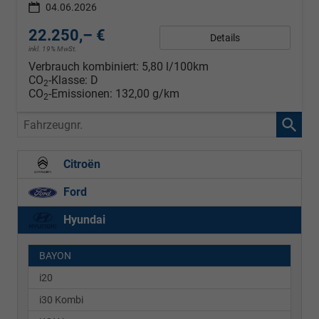
04.06.2026
22.250,– €
Details
inkl. 19% MwSt.
Verbrauch kombiniert:
5,80 l/100km
CO
-Klasse:
D
2
CO
-Emissionen:
132,00 g/km
2
Fahrzeugnr.
Citroën
Ford
Hyundai
BAYON
i20
i30 Kombi