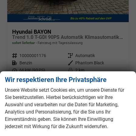
Hyundai BAYON
Trend 1.0 T-GDI 90PS Automatik Klimaautomatik Rückf.Kamera Parksensoren Sitzheizung Lenkradheizung Bluetooth Touchscreen Tempomat Apple CarPlay + Android Auto 16"LM
sofort lieferbar
Fahrzeug mit Tageszulassung
Fahrzeugnr.
10000001176
Getriebe
Automatik
Kraftstoff
Benzin
Außenfarbe
Phantom Black
Leistung
66 kW (90 PS)
Kilometerstand
2 km
04.06.2026
Wir respektieren Ihre Privatsphäre
22.250,– €
Unsere Website setzt Cookies ein, um unsere Dienste für
Details
inkl. 19% MwSt.
Sie bereitzustellen. Hierbei berücksichtigen wir Ihre
Verbrauch kombiniert:
5,80 l/100km
Auswahl und verarbeiten nur die Daten für Marketing,
CO
-Klasse:
D
2
Analytics und Personalisierung, für die Sie uns Ihr
CO
-Emissionen:
132,00 g/km
2
Einverständnis geben. Sie können Ihre Einwilligung
jederzeit mit Wirkung für die Zukunft widerrufen.