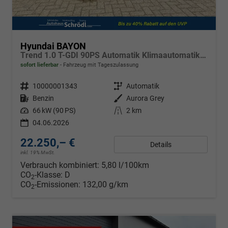
Hyundai BAYON
Trend 1.0 T-GDI 90PS Automatik Klimaautomatik Rückf.Kamera Parksensoren Sitzheizung Lenkradheizung Bluetooth Touchscreen Tempomat Apple CarPlay + Android Auto 16"LM
sofort lieferbar
Fahrzeug mit Tageszulassung
Fahrzeugnr.
10000001343
Getriebe
Automatik
Kraftstoff
Benzin
Außenfarbe
Aurora Grey
Leistung
66 kW (90 PS)
Kilometerstand
2 km
04.06.2026
22.250,– €
Details
inkl. 19% MwSt.
Verbrauch kombiniert:
5,80 l/100km
CO
-Klasse:
D
2
CO
-Emissionen:
132,00 g/km
2