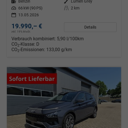
Kraftstoff
Benzin
Außenfarbe
Lumen Grey
Leistung
66 kW (90 PS)
Kilometerstand
2 km
13.05.2026
19.990,– €
Details
inkl. 19% MwSt.
Verbrauch kombiniert:
5,90 l/100km
CO
-Klasse:
D
2
CO
-Emissionen:
133,00 g/km
2