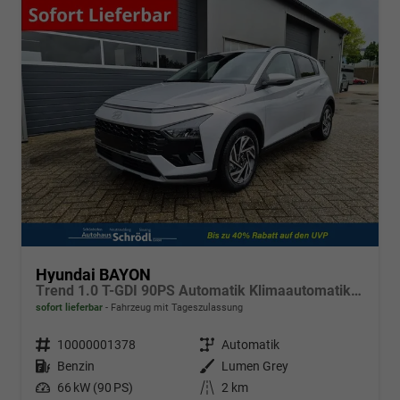
Hyundai BAYON
Trend 1.0 T-GDI 90PS Automatik Klimaautomatik Rückf.Kamera Parksensoren Sitzheizung Lenkradheizung Bluetooth Touchscreen Tempomat Apple CarPlay + Android Auto 16"LM
sofort lieferbar
Fahrzeug mit Tageszulassung
Fahrzeugnr.
10000001378
Getriebe
Automatik
Kraftstoff
Benzin
Außenfarbe
Lumen Grey
Leistung
66 kW (90 PS)
Kilometerstand
2 km