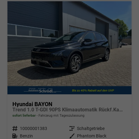
Hyundai BAYON
Trend 1.0 T-GDI 90PS Klimaautomatik Rückf.Kamera Parksensoren Sitzheizung Lenkradheizung Bluetooth Touchscreen Tempomat Apple CarPlay + Android Auto 16"LM
sofort lieferbar
Fahrzeug mit Tageszulassung
Fahrzeugnr.
10000001383
Getriebe
Schaltgetriebe
Kraftstoff
Benzin
Außenfarbe
Phantom Black