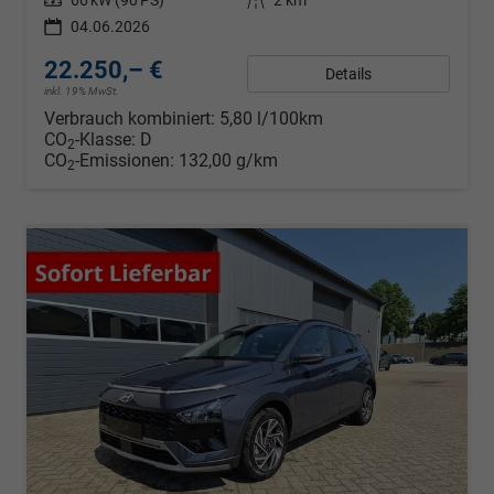
04.06.2026
22.250,– €
Details
inkl. 19% MwSt.
Verbrauch kombiniert:
5,80 l/100km
CO
-Klasse:
D
2
CO
-Emissionen:
132,00 g/km
2