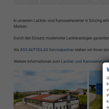
In unserem Lackier- und Karosseriecenter in Sinzing er
Marken.
Durch den Einsatz modernster Lackieranlagen garantieren
Als
AGS AUTOGLAS Servicepartner
stehen wir Ihnen be
Weitere Informationen zum
Lackier- und Karosseriecent
U
b
v
P
k
w