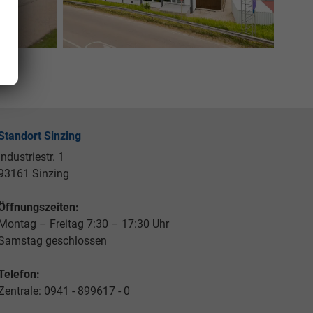
Standort Sinzing
Industriestr. 1
93161 Sinzing
Öffnungszeiten:
Montag – Freitag 7:30 – 17:30 Uhr
Samstag geschlossen
Telefon:
Zentrale: 0941 - 899617 - 0