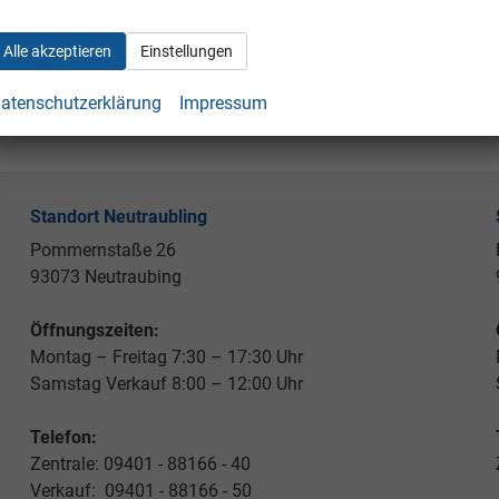
Alle akzeptieren
Einstellungen
atenschutzerklärung
Impressum
Standort Neutraubling
Pommernstaße 26
93073 Neutraubing
Öffnungszeiten:
Montag – Freitag 7:30 – 17:30 Uhr
Samstag Verkauf 8:00 – 12:00 Uhr
Telefon:
Zentrale: 09401 - 88166 - 40
Verkauf: 09401 - 88166 - 50