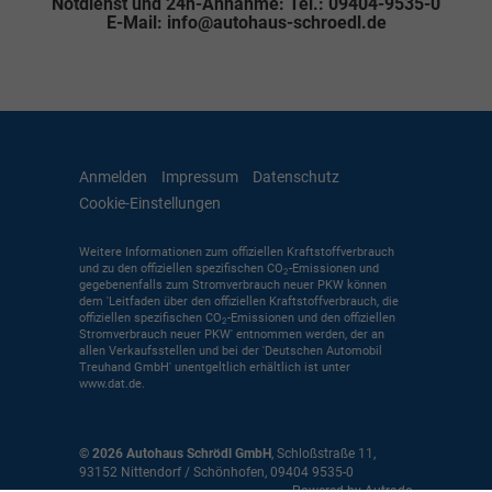
Notdienst und 24h-Annahme: Tel.: 09404-9535-0
E-Mail: info@autohaus-schroedl.de
Anmelden
Impressum
Datenschutz
Cookie-Einstellungen
Weitere Informationen zum offiziellen Kraftstoffverbrauch
und zu den offiziellen spezifischen CO
-Emissionen und
2
gegebenenfalls zum Stromverbrauch neuer PKW können
dem 'Leitfaden über den offiziellen Kraftstoffverbrauch, die
offiziellen spezifischen CO
-Emissionen und den offiziellen
2
Stromverbrauch neuer PKW' entnommen werden, der an
allen Verkaufsstellen und bei der 'Deutschen Automobil
Treuhand GmbH' unentgeltlich erhältlich ist unter
www.dat.de.
© 2026
Autohaus Schrödl GmbH
,
Schloßstraße 11
,
93152
Nittendorf / Schönhofen,
09404 9535-0
Powered by Autrado