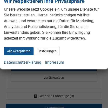
Wir respektieren Ihre Privatsphäre
alles ausgewählt
Unsere Website setzt Cookies ein, um unsere Dienste für
Sie bereitzustellen. Hierbei berücksichtigen wir Ihre
Kraftstoffart
Auswahl und verarbeiten nur die Daten für Marketing,
Analytics und Personalisierung, für die Sie uns Ihr
alles ausgewählt
Einverständnis geben. Sie können Ihre Einwilligung
jederzeit mit Wirkung für die Zukunft widerrufen.
Getriebeart
alles ausgewählt
Alle akzeptieren
Einstellungen
Datenschutzerklärung
Impressum
165
Ergebnisse anzeigen
zurücksetzen
Geparkte Fahrzeuge (
0
)
Anmelden