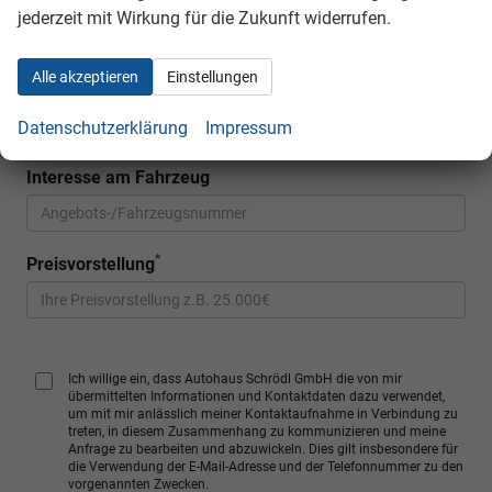
E-Mail
jederzeit mit Wirkung für die Zukunft widerrufen.
Alle akzeptieren
Einstellungen
Anschrift
Datenschutzerklärung
Impressum
Interesse am Fahrzeug
*
Preisvorstellung
Ich willige ein, dass Autohaus Schrödl GmbH die von mir
übermittelten Informationen und Kontaktdaten dazu verwendet,
um mit mir anlässlich meiner Kontaktaufnahme in Verbindung zu
treten, in diesem Zusammenhang zu kommunizieren und meine
Anfrage zu bearbeiten und abzuwickeln. Dies gilt insbesondere für
die Verwendung der E-Mail-Adresse und der Telefonnummer zu den
vorgenannten Zwecken.