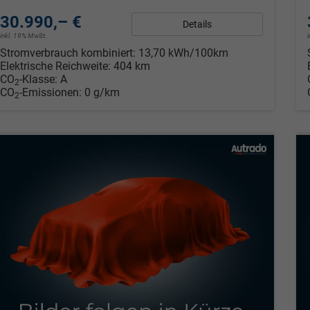
30.990,– €
Details
inkl. 19% MwSt.
Stromverbrauch kombiniert:
13,70 kWh/100km
Elektrische Reichweite:
404 km
CO
-Klasse:
A
2
CO
-Emissionen:
0 g/km
2