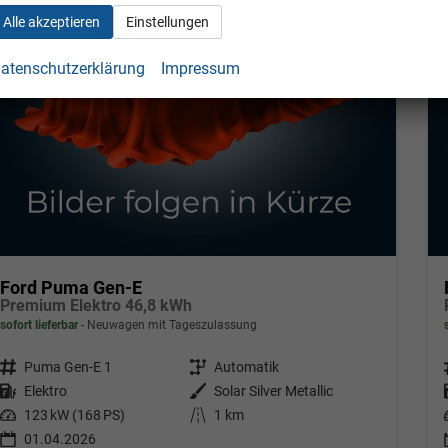
Alle akzeptieren
Einstellungen
atenschutzerklärung
Impressum
Ford Puma Gen-E
Premium Elektro 46,8 kWh
sofort lieferbar
Neuwagen mit Tageszulassung
Fahrzeugnr.
Puma Gen-E 1
Getriebe
Automatik
Kraftstoff
Elektro
Außenfarbe
Solar Silver Metallic
Leistung
123 kW (168 PS)
Kilometerstand
1 km
01.04.2026