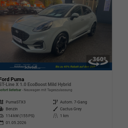
Ford Puma
ST-Line X 1.0 EcoBoost Mild Hybrid
sofort lieferbar
Neuwagen mit Tageszulassung
Fahrzeugnr.
PumaSTX3
Getriebe
Autom. 7-Gang
Kraftstoff
Benzin
Außenfarbe
Cactus Grey
Leistung
114 kW (155 PS)
Kilometerstand
1 km
01.05.2026