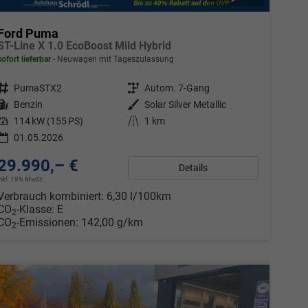
Ford Puma
ST-Line X 1.0 EcoBoost Mild Hybrid
sofort lieferbar
Neuwagen mit Tageszulassung
Fahrzeugnr.
PumaSTX2
Getriebe
Autom. 7-Gang
Kraftstoff
Benzin
Außenfarbe
Solar Silver Metallic
Leistung
114 kW (155 PS)
Kilometerstand
1 km
01.05.2026
29.990,– €
Details
inkl. 19% MwSt.
Verbrauch kombiniert:
6,30 l/100km
CO
-Klasse:
E
2
CO
-Emissionen:
142,00 g/km
2