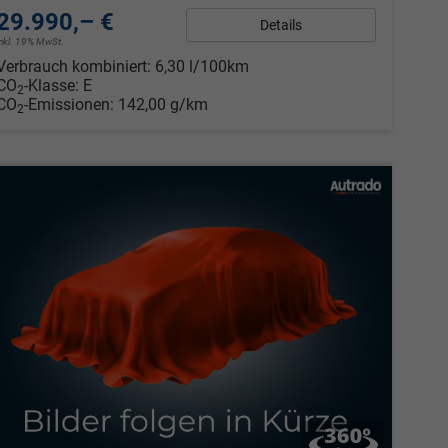
29.990,– €
Details
inkl. 19% MwSt.
Verbrauch kombiniert:
6,30 l/100km
CO
-Klasse:
E
2
CO
-Emissionen:
142,00 g/km
2