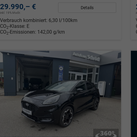
29.990,– €
Details
inkl. 19% MwSt.
Verbrauch kombiniert:
6,30 l/100km
CO
-Klasse:
E
2
CO
-Emissionen:
142,00 g/km
2