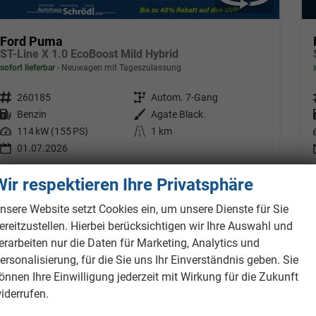
Ford Puma
ST-Line X 1.0 EcoBoost Mild Hybrid
sofort lieferbar
Neuwagen mit Tageszulassung
Fahrzeugnr.
260185
Getriebe
Autom. 7-Gang
Kraftstoff
Benzin
Außenfarbe
Agate Black.
Leistung
114 kW (155 PS)
Kilometerstand
1 km
01.07.2026
29.990,– €
Details
Wir respektieren Ihre Privatsphäre
inkl. 19% MwSt.
Verbrauch kombiniert:
6,30 l/100km
nsere Website setzt Cookies ein, um unsere Dienste für Sie
CO
-Klasse:
E
ereitzustellen. Hierbei berücksichtigen wir Ihre Auswahl und
2
CO
-Emissionen:
142,00 g/km
2
erarbeiten nur die Daten für Marketing, Analytics und
ersonalisierung, für die Sie uns Ihr Einverständnis geben. Sie
önnen Ihre Einwilligung jederzeit mit Wirkung für die Zukunft
iderrufen.