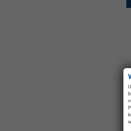
U
b
v
P
k
w