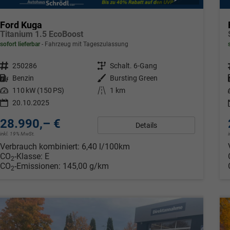
Ford Kuga
Titanium 1.5 EcoBoost
sofort lieferbar
Fahrzeug mit Tageszulassung
Fahrzeugnr.
250286
Getriebe
Schalt. 6-Gang
Kraftstoff
Benzin
Außenfarbe
Bursting Green
Leistung
110 kW (150 PS)
Kilometerstand
1 km
20.10.2025
28.990,– €
Details
inkl. 19% MwSt.
Verbrauch kombiniert:
6,40 l/100km
CO
-Klasse:
E
2
CO
-Emissionen:
145,00 g/km
2