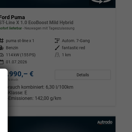
Ford Puma
ST-Line X 1.0 EcoBoost Mild Hybrid
sofort lieferbar
Neuwagen mit Tageszulassung
Fahrzeugnr.
puma st-line x 1
Getriebe
Autom. 7-Gang
Kraftstoff
Benzin
Außenfarbe
fantastic red
Leistung
114 kW (155 PS)
Kilometerstand
1 km
01.07.2026
29.990,– €
Details
inkl. 19% MwSt.
Verbrauch kombiniert:
6,30 l/100km
CO
-Klasse:
E
2
CO
-Emissionen:
142,00 g/km
2