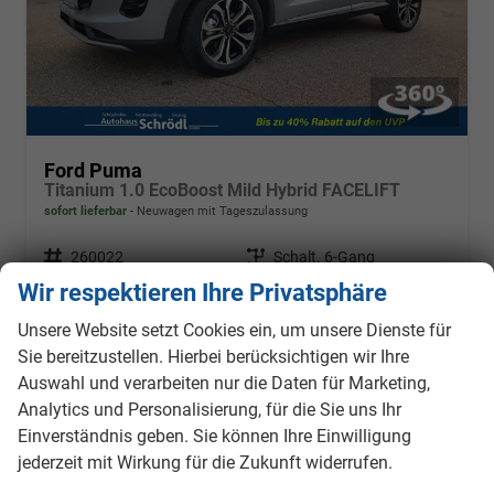
Ford Puma
Titanium 1.0 EcoBoost Mild Hybrid FACELIFT
sofort lieferbar
Neuwagen mit Tageszulassung
Fahrzeugnr.
260022
Getriebe
Schalt. 6-Gang
Kraftstoff
Benzin
Außenfarbe
Solar-Silber
Wir respektieren Ihre Privatsphäre
Leistung
92 kW (125 PS)
Kilometerstand
1 km
Unsere Website setzt Cookies ein, um unsere Dienste für
10.02.2026
Sie bereitzustellen. Hierbei berücksichtigen wir Ihre
23.990,– €
Auswahl und verarbeiten nur die Daten für Marketing,
Details
inkl. 19% MwSt.
Analytics und Personalisierung, für die Sie uns Ihr
Verbrauch kombiniert:
6,00 l/100km
Einverständnis geben. Sie können Ihre Einwilligung
CO
-Klasse:
D
2
jederzeit mit Wirkung für die Zukunft widerrufen.
CO
-Emissionen:
135,00 g/km
2