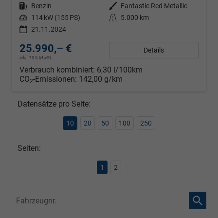
Kraftstoff
Benzin
Außenfarbe
Fantastic Red Metallic
Leistung
114 kW (155 PS)
Kilometerstand
5.000 km
21.11.2024
25.990,– €
Details
inkl. 19% MwSt.
Verbrauch kombiniert:
6,30 l/100km
CO
-Emissionen:
142,00 g/km
2
Datensätze pro Seite:
10
20
50
100
250
Seiten:
1
2
Fahrzeugnr.