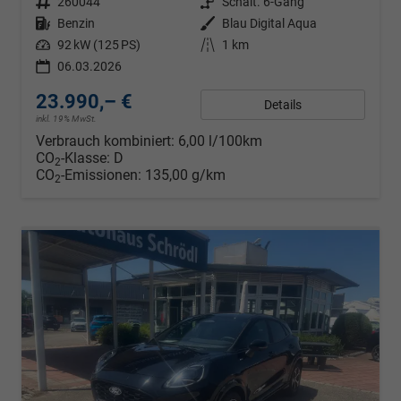
Fahrzeugnr.
260044
Getriebe
Schalt. 6-Gang
Kraftstoff
Benzin
Außenfarbe
Blau Digital Aqua
Leistung
92 kW (125 PS)
Kilometerstand
1 km
06.03.2026
23.990,– €
Details
inkl. 19% MwSt.
Verbrauch kombiniert:
6,00 l/100km
CO
-Klasse:
D
2
CO
-Emissionen:
135,00 g/km
2