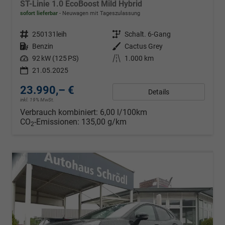
ST-Linie 1.0 EcoBoost Mild Hybrid
sofort lieferbar
Neuwagen mit Tageszulassung
Fahrzeugnr.
250131leih
Getriebe
Schalt. 6-Gang
Kraftstoff
Benzin
Außenfarbe
Cactus Grey
Leistung
92 kW (125 PS)
Kilometerstand
1.000 km
21.05.2025
23.990,– €
Details
inkl. 19% MwSt.
Verbrauch kombiniert:
6,00 l/100km
CO
-Emissionen:
135,00 g/km
2