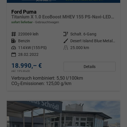
Ford Puma
Titanium X 1.0 EcoBoost MHEV 155 PS-Navi-LED-PDC-Tempomat-DAB-SHZ-18"Alu-Sofort
sofort lieferbar
Gebrauchtwagen
Fahrzeugnr.
220069 leih
Getriebe
Schalt. 6-Gang
Kraftstoff
Benzin
Außenfarbe
Desert Island Blue Metallic
Leistung
114 kW (155 PS)
Kilometerstand
25.000 km
28.02.2022
18.990,– €
Details
inkl. 19% MwSt.
Verbrauch kombiniert:
5,50 l/100km
CO
-Emissionen:
125,00 g/km
2