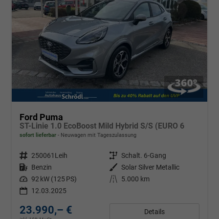
Ford Puma
ST-Linie 1.0 EcoBoost Mild Hybrid S/S (EURO 6
sofort lieferbar
Neuwagen mit Tageszulassung
Fahrzeugnr.
250061Leih
Getriebe
Schalt. 6-Gang
Kraftstoff
Benzin
Außenfarbe
Solar Silver Metallic
Leistung
92 kW (125 PS)
Kilometerstand
5.000 km
12.03.2025
23.990,– €
Details