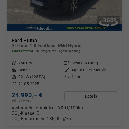
Ford Puma
ST-Linie 1.0 EcoBoost Mild Hybrid
sofort lieferbar
Neuwagen mit Tageszulassung
Fahrzeugnr.
250129
Getriebe
Schalt. 6-Gang
Kraftstoff
Benzin
Außenfarbe
Agate Black Metallic
Leistung
92 kW (125 PS)
Kilometerstand
1 km
21.05.2025
24.990,– €
Details
inkl. 19% MwSt.
Verbrauch kombiniert:
6,00 l/100km
CO
-Klasse:
D
2
CO
-Emissionen:
135,00 g/km
2