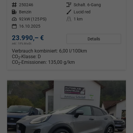
Fahrzeugnr.
250246
Getriebe
Schalt. 6-Gang
Kraftstoff
Benzin
Außenfarbe
Lucid red
Leistung
92 kW (125 PS)
Kilometerstand
1 km
16.10.2025
23.990,– €
Details
inkl. 19% MwSt.
Verbrauch kombiniert:
6,00 l/100km
CO
-Klasse:
D
2
CO
-Emissionen:
135,00 g/km
2