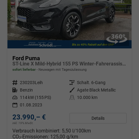
Ford Puma
ST-Line X Mild-Hybrid 155 PS Winter-Fahrerassistenzpaket 2
sofort lieferbar
Neuwagen mit Tageszulassung
Fahrzeugnr.
230203Leih
Getriebe
Schalt. 6-Gang
Kraftstoff
Benzin
Außenfarbe
Agate Black Metallic
Leistung
114 kW (155 PS)
Kilometerstand
10.000 km
01.08.2023
23.990,– €
Details
inkl. 19% MwSt.
Verbrauch kombiniert:
5,50 l/100km
CO
-Emissionen:
125,00 g/km
2