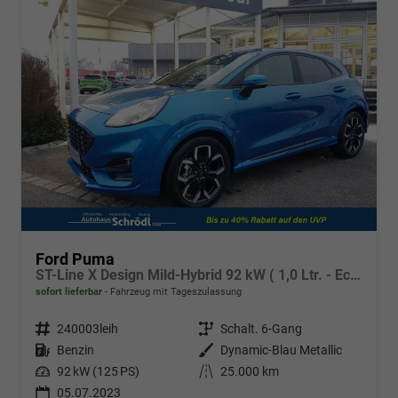
Ford Puma
ST-Line X Design Mild-Hybrid 92 kW ( 1,0 Ltr. - EcoBoost)
sofort lieferbar
Fahrzeug mit Tageszulassung
Fahrzeugnr.
240003leih
Getriebe
Schalt. 6-Gang
Kraftstoff
Benzin
Außenfarbe
Dynamic-Blau Metallic
Leistung
92 kW (125 PS)
Kilometerstand
25.000 km
05.07.2023