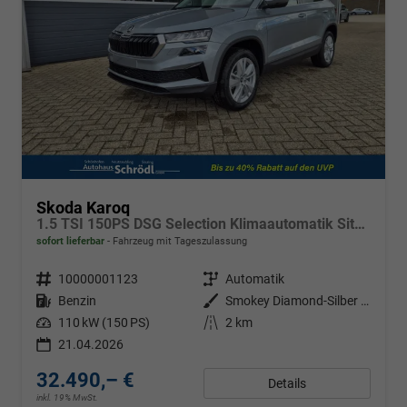
Skoda Karoq
1.5 TSI 150PS DSG Selection Klimaautomatik Sitzheizung Lenkradheizung ACC PDC v+h Rückf.Kamera abg.Scheiben Apple CarPlay Android Auto 17"LM
sofort lieferbar
Fahrzeug mit Tageszulassung
Fahrzeugnr.
10000001123
Getriebe
Automatik
Kraftstoff
Benzin
Außenfarbe
Smokey Diamond-Silber Metallic
Leistung
110 kW (150 PS)
Kilometerstand
2 km
21.04.2026
32.490,– €
Details
inkl. 19% MwSt.