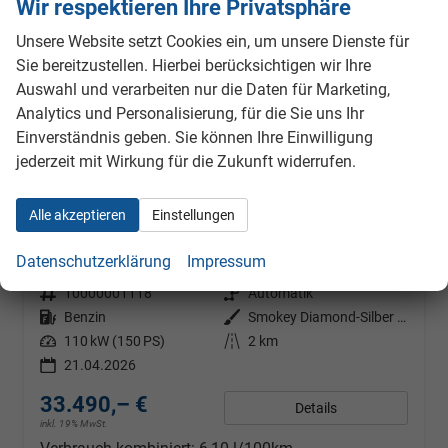
Wir respektieren Ihre Privatsphäre
Unsere Website setzt Cookies ein, um unsere Dienste für
Sie bereitzustellen. Hierbei berücksichtigen wir Ihre
Auswahl und verarbeiten nur die Daten für Marketing,
Analytics und Personalisierung, für die Sie uns Ihr
Einverständnis geben. Sie können Ihre Einwilligung
jederzeit mit Wirkung für die Zukunft widerrufen.
Skoda Karoq
Alle akzeptieren
Einstellungen
1.5 TSI 150PS DSG Selection AHK Klimaautomatik Sitzheizung Lenkradheizung ACC PDC v+h Rückf.Kamera abg.Scheiben Apple CarPlay Android Auto 17"LM
sofort lieferbar
Fahrzeug mit Tageszulassung
Datenschutzerklärung
Impressum
Fahrzeugnr.
10000001118
Getriebe
Automatik
Kraftstoff
Benzin
Außenfarbe
Smokey Diamond-Silber Metallic
Leistung
110 kW (150 PS)
Kilometerstand
2 km
21.04.2026
33.490,– €
Details
inkl. 19% MwSt.