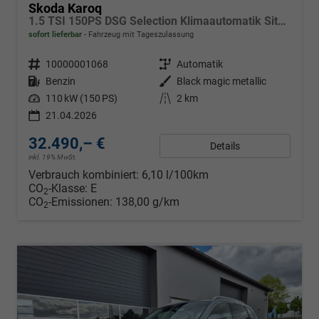
Skoda Karoq
1.5 TSI 150PS DSG Selection Klimaautomatik Sitzheizung Lenkradheizung ACC PDC v+h Rückf.Kamera abg.Scheiben Apple CarPlay Android Auto 17"LM
sofort lieferbar
Fahrzeug mit Tageszulassung
Fahrzeugnr.
10000001068
Getriebe
Automatik
Kraftstoff
Benzin
Außenfarbe
Black magic metallic
Leistung
110 kW (150 PS)
Kilometerstand
2 km
21.04.2026
32.490,– €
Details
inkl. 19% MwSt.
Verbrauch kombiniert:
6,10 l/100km
CO
-Klasse:
E
2
CO
-Emissionen:
138,00 g/km
2