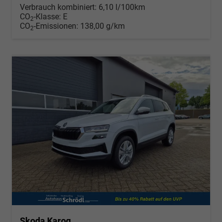
Verbrauch kombiniert:
6,10 l/100km
CO
-Klasse:
E
2
CO
-Emissionen:
138,00 g/km
2
Skoda Karoq