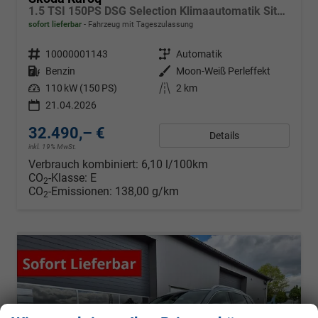
1.5 TSI 150PS DSG Selection Klimaautomatik Sitzheizung Lenkradheizung ACC PDC v+h Rückf.Kamera abg.Scheiben Apple CarPlay Android Auto 17"LM
sofort lieferbar
Fahrzeug mit Tageszulassung
Fahrzeugnr.
10000001143
Getriebe
Automatik
Kraftstoff
Benzin
Außenfarbe
Moon-Weiß Perleffekt
Leistung
110 kW (150 PS)
Kilometerstand
2 km
21.04.2026
32.490,– €
Details
inkl. 19% MwSt.
Verbrauch kombiniert:
6,10 l/100km
CO
-Klasse:
E
2
CO
-Emissionen:
138,00 g/km
2