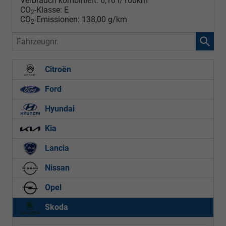
Verbrauch kombiniert:
6,10 l/100km
CO
-Klasse:
E
2
CO
-Emissionen:
138,00 g/km
2
Fahrzeugnr.
Citroën
Ford
Hyundai
Kia
Lancia
Nissan
Opel
Skoda