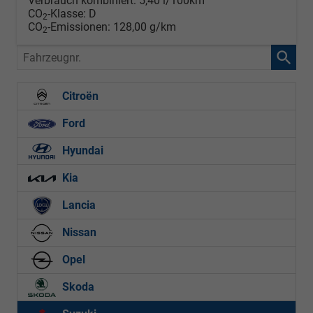
Verbrauch kombiniert:
5,40 l/100km
CO
-Klasse:
D
2
CO
-Emissionen:
128,00 g/km
2
Fahrzeugnr.
Citroën
Ford
Hyundai
Kia
Lancia
Nissan
Opel
Skoda