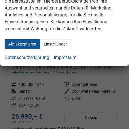
Sie bereitzustellen. Hierbei berücksichtigen wir Ihre
Auswahl und verarbeiten nur die Daten für Marketing,
Analytics und Personalisierung, für die Sie uns Ihr
Einverständnis geben. Sie können Ihre Einwilligung
jederzeit mit Wirkung für die Zukunft widerrufen.
Alle akzeptieren
Einstellungen
Datenschutzerklärung
Impressum
Suzuki Vitara
Comfort+ 110PS MHEV 4x4 ALLGRIP 1.4 Boosterjet Allrad Teilleder mit Alcantara Navi Klimaautomatik Sitzheizung ACC PDC v+h Rückf.Kamera Suzuki-Radio Apple CarPlay Android Auto Touchscreen 2xKeyless 17-LM
sofort lieferbar
Fahrzeug mit Tageszulassung
Fahrzeugnr.
10000001243
Getriebe
Schaltgetriebe
Kraftstoff
Benzin
Außenfarbe
Cool White Pearl Metallic
Leistung
81 kW (110 PS)
Kilometerstand
2 km
24.04.2026
26.990,– €
Details
inkl. 19% MwSt.