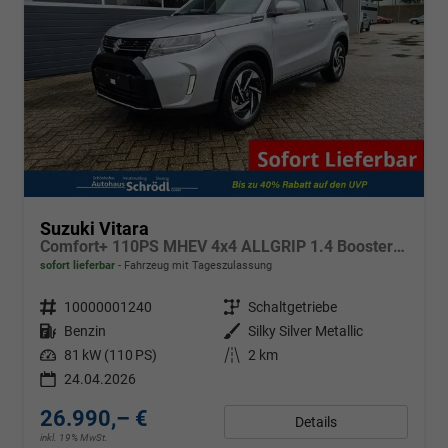
Suzuki Vitara
Comfort+ 110PS MHEV 4x4 ALLGRIP 1.4 Boosterjet Allrad Teilleder mit Alcantara Navi Klimaautomatik Sitzheizung ACC PDC v+h Rückf.Kamera Suzuki-Radio Apple CarPlay Android Auto Touchscreen 2xKeyless 17-LM
sofort lieferbar
Fahrzeug mit Tageszulassung
Fahrzeugnr.
10000001240
Getriebe
Schaltgetriebe
Kraftstoff
Benzin
Außenfarbe
Silky Silver Metallic
Leistung
81 kW (110 PS)
Kilometerstand
2 km
24.04.2026
26.990,– €
Details
inkl. 19% MwSt.