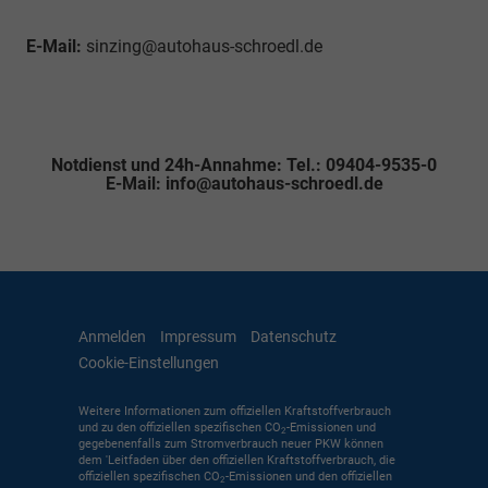
E-Mail:
sinzing@autohaus-schroedl.de
Notdienst und 24h-Annahme: Tel.: 09404-9535-0
E-Mail: info@autohaus-schroedl.de
Anmelden
Impressum
Datenschutz
Cookie-Einstellungen
Weitere Informationen zum offiziellen Kraftstoffverbrauch
und zu den offiziellen spezifischen CO
-Emissionen und
2
gegebenenfalls zum Stromverbrauch neuer PKW können
dem 'Leitfaden über den offiziellen Kraftstoffverbrauch, die
offiziellen spezifischen CO
-Emissionen und den offiziellen
2