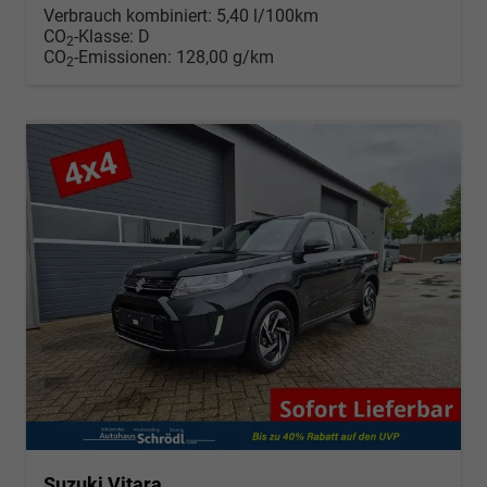
Verbrauch kombiniert:
5,40 l/100km
CO
-Klasse:
D
2
CO
-Emissionen:
128,00 g/km
2
Suzuki Vitara