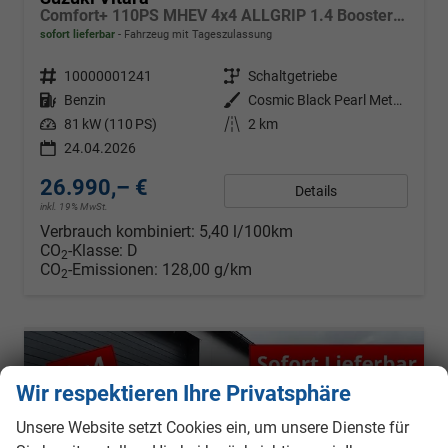
Comfort+ 110PS MHEV 4x4 ALLGRIP 1.4 Boosterjet Allrad Teilleder mit Alcantara Navi Klimaautomatik Sitzheizung ACC PDC v+h Rückf.Kamera Suzuki-Radio Apple CarPlay Android Auto Touchscreen 2xKeyless 17-LM
sofort lieferbar
Fahrzeug mit Tageszulassung
Fahrzeugnr.
10000001241
Getriebe
Schaltgetriebe
Kraftstoff
Benzin
Außenfarbe
Cosmic Black Pearl Metallic
Leistung
81 kW (110 PS)
Kilometerstand
2 km
24.04.2026
26.990,– €
Details
inkl. 19% MwSt.
Verbrauch kombiniert:
5,40 l/100km
CO
-Klasse:
D
2
CO
-Emissionen:
128,00 g/km
2
Wir respektieren Ihre Privatsphäre
Unsere Website setzt Cookies ein, um unsere Dienste für