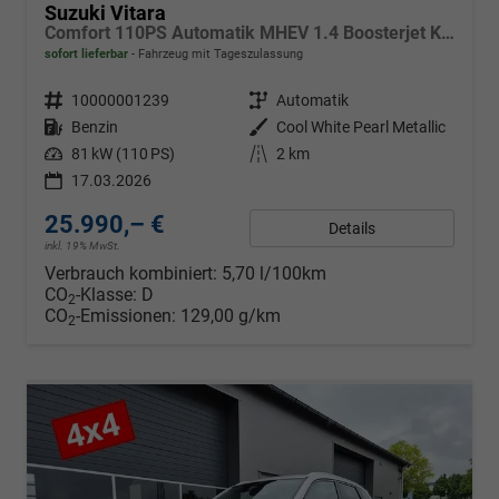
Suzuki Vitara
Comfort 110PS Automatik MHEV 1.4 Boosterjet Klimaautomatik Sitzheizung Navi ACC PDC Rückf.Kamera Suzuki-Radio Apple CarPlay Android Auto Touchscreen 2xKeyless 17-LM
sofort lieferbar
Fahrzeug mit Tageszulassung
Fahrzeugnr.
10000001239
Getriebe
Automatik
Kraftstoff
Benzin
Außenfarbe
Cool White Pearl Metallic
Leistung
81 kW (110 PS)
Kilometerstand
2 km
17.03.2026
25.990,– €
Details
inkl. 19% MwSt.
Verbrauch kombiniert:
5,70 l/100km
CO
-Klasse:
D
2
CO
-Emissionen:
129,00 g/km
2