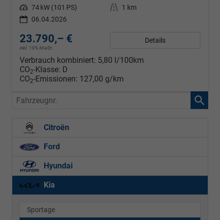
Leistung
74 kW (101 PS)
Kilometerstand
1 km
06.04.2026
23.790,– €
Details
inkl. 19% MwSt.
Verbrauch kombiniert:
5,80 l/100km
CO
-Klasse:
D
2
CO
-Emissionen:
127,00 g/km
2
Fahrzeugnr.
Citroën
Ford
Hyundai
Kia
Sportage