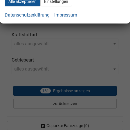
Alle akzeptieren
Einstellungen
Modell
Datenschutzerklärung
Impressum
alles ausgewählt
Kraftstoffart
alles ausgewählt
Getriebeart
alles ausgewählt
161
Ergebnisse anzeigen
zurücksetzen
Geparkte Fahrzeuge (
0
)