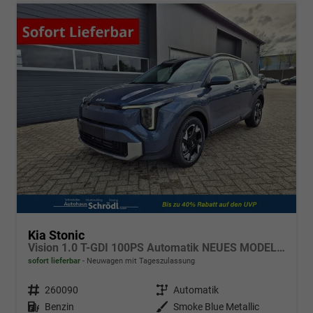
Kia Stonic
Vision 1.0 T-GDI 100PS Automatik NEUES MODELL Sitzheizung Lenkradheizung PDC v+h Rückf.Kamera Klima Bluetooth Touchscreen Apple CarPlay Android Auto Tempomat 16"LM
sofort lieferbar
Neuwagen mit Tageszulassung
Fahrzeugnr.
260090
Getriebe
Automatik
Kraftstoff
Benzin
Außenfarbe
Smoke Blue Metallic