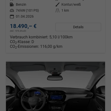
Kraftstoff
Benzin
Außenfarbe
Kontur/weiß
Leistung
74 kW (101 PS)
Kilometerstand
1 km
01.04.2026
18.490,– €
Details
inkl. 19% MwSt.
Verbrauch kombiniert:
5,10 l/100km
CO
-Klasse:
D
2
CO
-Emissionen:
116,00 g/km
2