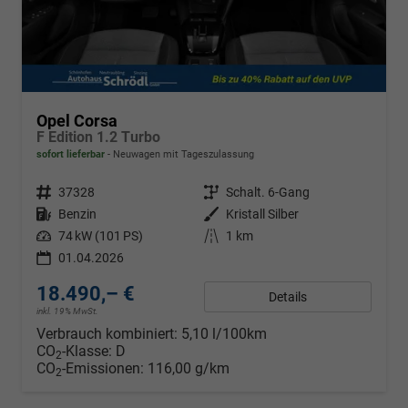
Opel Corsa
F Edition 1.2 Turbo
sofort lieferbar
Neuwagen mit Tageszulassung
Fahrzeugnr.
37328
Getriebe
Schalt. 6-Gang
Kraftstoff
Benzin
Außenfarbe
Kristall Silber
Leistung
74 kW (101 PS)
Kilometerstand
1 km
01.04.2026
18.490,– €
Details
inkl. 19% MwSt.
Verbrauch kombiniert:
5,10 l/100km
CO
-Klasse:
D
2
CO
-Emissionen:
116,00 g/km
2