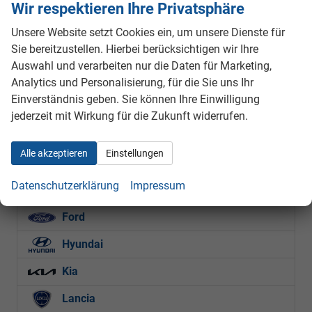
Kraftstoff
Benzin
Außenfarbe
Kardio Rot
Wir respektieren Ihre Privatsphäre
Leistung
74 kW (101 PS)
Kilometerstand
1 km
Unsere Website setzt Cookies ein, um unsere Dienste für
01.04.2026
Sie bereitzustellen. Hierbei berücksichtigen wir Ihre
18.490,– €
Auswahl und verarbeiten nur die Daten für Marketing,
Details
inkl. 19% MwSt.
Analytics und Personalisierung, für die Sie uns Ihr
Verbrauch kombiniert:
5,10 l/100km
Einverständnis geben. Sie können Ihre Einwilligung
CO
-Klasse:
D
2
jederzeit mit Wirkung für die Zukunft widerrufen.
CO
-Emissionen:
116,00 g/km
2
Fahrzeugnr.
Alle akzeptieren
Einstellungen
Datenschutzerklärung
Impressum
Citroën
Ford
Hyundai
Kia
Lancia