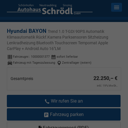
Hyundai BAYON
Trend 1.0 T-GDI 90PS Automatik
Klimaautomatik Rückf.Kamera Parksensoren Sitzheizung
Lenkradheizung Bluetooth Touchscreen Tempomat Apple
CarPlay + Android Auto 16"LM
Fahrzeugnr.:
10000001377
sofort lieferbar
Fahrzeug mit Tageszulassung
Zentrallager (extern)
22.250,– €
Gesamtpreis
inkl. 19% MwSt.,
Wir rufen Sie an
Fahrzeug parken
Fahrzeugexposé (PDF)