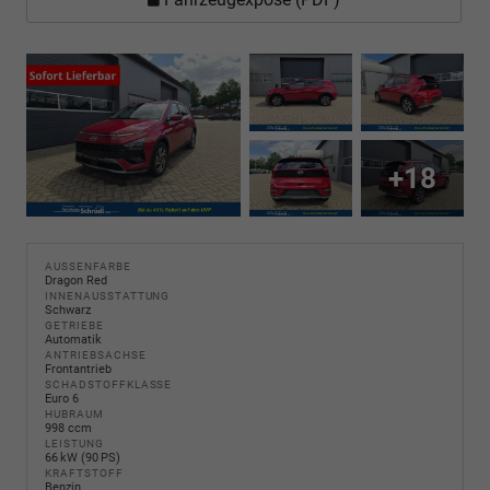
+18
AUSSENFARBE
Dragon Red
INNENAUSSTATTUNG
Schwarz
GETRIEBE
Automatik
ANTRIEBSACHSE
Frontantrieb
SCHADSTOFFKLASSE
Euro 6
HUBRAUM
998 ccm
LEISTUNG
66 kW (90 PS)
KRAFTSTOFF
Benzin