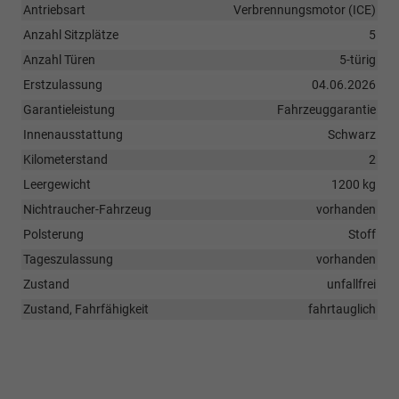
Antriebsart
Verbrennungsmotor (ICE)
Anzahl Sitzplätze
5
Anzahl Türen
5-türig
Erstzulassung
04.06.2026
Garantieleistung
Fahrzeuggarantie
Innenausstattung
Schwarz
Kilometerstand
2
Leergewicht
1200 kg
Nichtraucher-Fahrzeug
vorhanden
Polsterung
Stoff
Tageszulassung
vorhanden
Zustand
unfallfrei
Zustand, Fahrfähigkeit
fahrtauglich