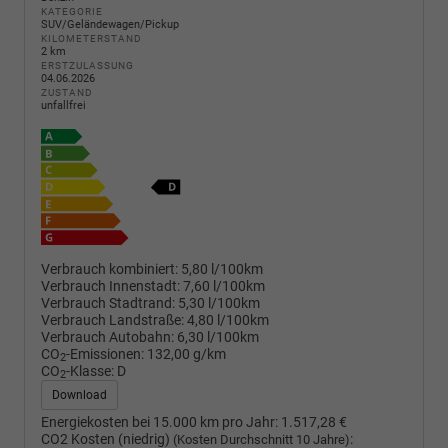
KATEGORIE
SUV/Geländewagen/Pickup
KILOMETERSTAND
2 km
ERSTZULASSUNG
04.06.2026
ZUSTAND
unfallfrei
Verbrauch kombiniert:
5,80 l/100km
Verbrauch Innenstadt:
7,60 l/100km
Verbrauch Stadtrand:
5,30 l/100km
Verbrauch Landstraße:
4,80 l/100km
Verbrauch Autobahn:
6,30 l/100km
CO
-Emissionen:
132,00 g/km
2
CO
-Klasse:
D
2
Download
Energiekosten bei 15.000 km pro Jahr:
1.517,28 €
CO2 Kosten (niedrig)
:
(Kosten Durchschnitt 10 Jahre)