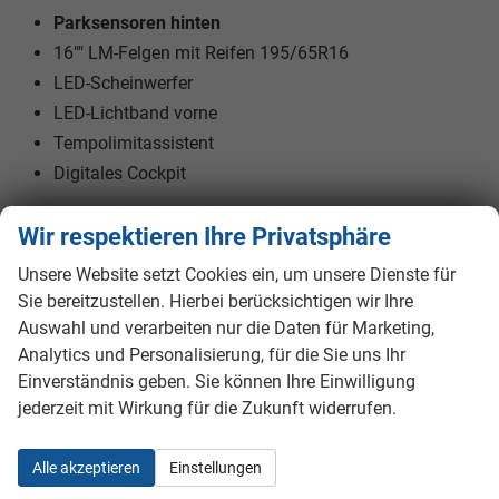
Parksensoren hinten
16"" LM-Felgen mit Reifen 195/65R16
LED-Scheinwerfer
LED-Lichtband vorne
Tempolimitassistent
Digitales Cockpit
Wir respektieren Ihre Privatsphäre
Innen
Fensterheber
elektrisch
Unsere Website setzt Cookies ein, um unsere Dienste für
Sie bereitzustellen. Hierbei berücksichtigen wir Ihre
Klimatisierung
Klimaautomatik
Auswahl und verarbeiten nur die Daten für Marketing,
Lenkrad
Analytics und Personalisierung, für die Sie uns Ihr
in Leder, höhenverstellbar, mit Multifunktionen, mit
Lenkradheizung
Einverständnis geben. Sie können Ihre Einwilligung
Sitze
Isofix (Kindersitzbefestigung), Sitzheizung
jederzeit mit Wirkung für die Zukunft widerrufen.
Sitze: Verstellbarkeit
Höhenverstellbarer Fahrersitz
Alle akzeptieren
Einstellungen
Infotainment & Kommunikation