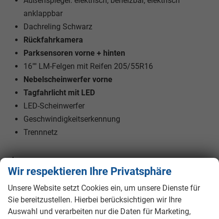
Außenspiegel: elektrisch, beheizbar, elektrisch
anklappbar
Dachreling Schwarz
Rückfahrkamera
Parksensoren vorne + hinten
16"" LM-Felgen mit Reifen 205/55R16
Nebelscheinwerfer vorne
Tagfahrlicht mit LED
LED-Scheinwerfer
Geschwindigkeitserkennung
Trennnetz
Innen
Wir respektieren Ihre Privatsphäre
Fensterheber
elektrisch
Unsere Website setzt Cookies ein, um unsere Dienste für
Klimatisierung
Klimaautomatik
Sie bereitzustellen. Hierbei berücksichtigen wir Ihre
Lenkrad
Auswahl und verarbeiten nur die Daten für Marketing,
in Leder, höhenverstellbar, mit Multifunktionen, mit