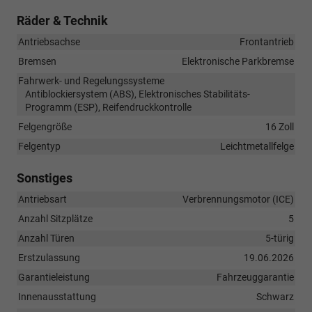
Räder & Technik
Antriebsachse
Frontantrieb
Bremsen
Elektronische Parkbremse
Fahrwerk- und Regelungssysteme
Antiblockiersystem (ABS), Elektronisches Stabilitäts-
Programm (ESP), Reifendruckkontrolle
Felgengröße
16 Zoll
Felgentyp
Leichtmetallfelge
Sonstiges
Antriebsart
Verbrennungsmotor (ICE)
Anzahl Sitzplätze
5
Anzahl Türen
5-türig
Erstzulassung
19.06.2026
Garantieleistung
Fahrzeuggarantie
Innenausstattung
Schwarz