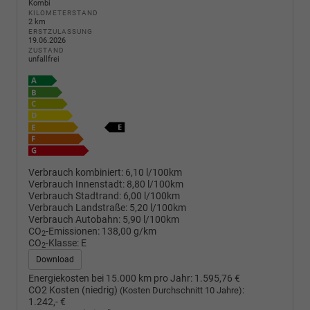
Kombi
KILOMETERSTAND
2 km
ERSTZULASSUNG
19.06.2026
ZUSTAND
unfallfrei
Verbrauch kombiniert:
6,10 l/100km
Verbrauch Innenstadt:
8,80 l/100km
Verbrauch Stadtrand:
6,00 l/100km
Verbrauch Landstraße:
5,20 l/100km
Verbrauch Autobahn:
5,90 l/100km
CO
-Emissionen:
138,00 g/km
2
CO
-Klasse:
E
2
Download
Energiekosten bei 15.000 km pro Jahr:
1.595,76 €
CO2 Kosten (niedrig)
:
(Kosten Durchschnitt 10 Jahre)
1.242,- €