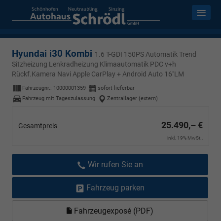
Hyundai i30 Kombi
1.6 T-GDI 150PS Automatik Trend
Sitzheizung Lenkradheizung Klimaautomatik PDC v+h
Rückf.Kamera Navi Apple CarPlay + Android Auto 16"LM
Fahrzeugnr.:
10000001359
sofort lieferbar
Fahrzeug mit Tageszulassung
Zentrallager (extern)
25.490,– €
Gesamtpreis
inkl. 19% MwSt.,
Wir rufen Sie an
Fahrzeug parken
Fahrzeugexposé (PDF)