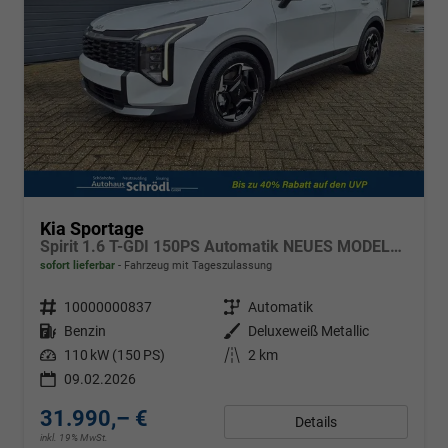
Kia Sportage
Spirit 1.6 T-GDI 150PS Automatik NEUES MODELL MY26 FACELIFT Teil-Leder 18"LM Sitzheizung v+h Lenkradheizung Klimaautomatik ACC Navi Bluetooth Touchscreen Apple CarPlay Android Auto PDC Rückf.Kamera 2x Keyless
sofort lieferbar
Fahrzeug mit Tageszulassung
Fahrzeugnr.
10000000837
Getriebe
Automatik
Kraftstoff
Benzin
Außenfarbe
Deluxeweiß Metallic
Leistung
110 kW (150 PS)
Kilometerstand
2 km
09.02.2026
31.990,– €
Details
inkl. 19% MwSt.