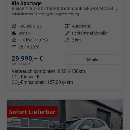
Kia Sportage
Vision 1.6 T-GDi 150PS Automatik NEUES MODELL MY26 FACELIFT Sitzheizung Lenkradheizung Klimaautomatik Navi Bluetooth Touchscreen Apple CarPlay Android Auto PDC v+h 17"LM Rückf.Kamera ACC 2x Keyless
sofort lieferbar
Fahrzeug mit Tageszulassung
Fahrzeugnr.
10000001231
Getriebe
Automatik
Kraftstoff
Benzin
Außenfarbe
Pentametal Metallic
Leistung
110 kW (150 PS)
Kilometerstand
2 km
28.04.2026
29.990,– €
Details
inkl. 19% MwSt.
Verbrauch kombiniert:
6,20 l/100km
CO
-Klasse:
F
2
CO
-Emissionen:
157,00 g/km
2