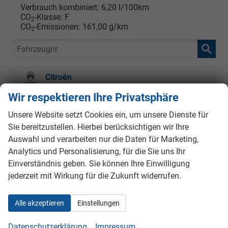
Verbrauch kombiniert:
6,20 l/100km
CO
-Klasse:
F
2
CO
-Emissionen:
161,00 g/km
2
Fahrzeugnr.
Citroën
Wir respektieren Ihre Privatsphäre
Ford
Unsere Website setzt Cookies ein, um unsere Dienste für
Hyundai
Sie bereitzustellen. Hierbei berücksichtigen wir Ihre
Kia
Auswahl und verarbeiten nur die Daten für Marketing,
Analytics und Personalisierung, für die Sie uns Ihr
Sportage
Einverständnis geben. Sie können Ihre Einwilligung
jederzeit mit Wirkung für die Zukunft widerrufen.
Stonic
XCeed
Alle akzeptieren
Einstellungen
Lancia
Datenschutzerklärung
Impressum