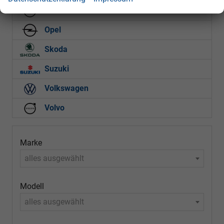
Nissan
Opel
Skoda
Suzuki
Volkswagen
Volvo
Marke
alles ausgewählt
Modell
alles ausgewählt