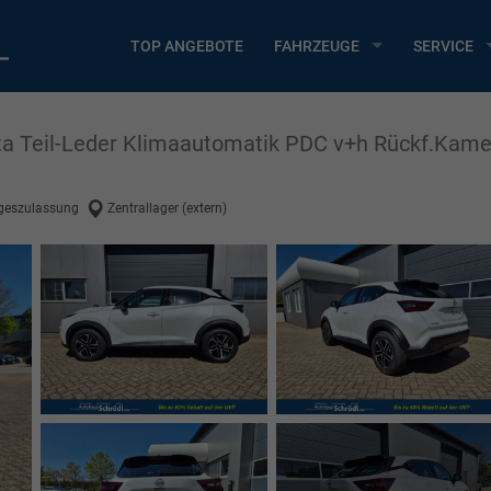
TOP ANGEBOTE
FAHRZEUGE
SERVICE
a Teil-Leder Klimaautomatik PDC v+h Rückf.Kame
geszulassung
Zentrallager (extern)