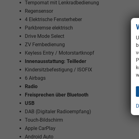
Tempomat mit Lenkradbedienung
Regensensor
4 Elektrische Fensterheber
Parkbremse elektrisch
Drive Mode Select
U
ZV Fernbedienung
b
v
Keyless Entry / Motorstartknopf
P
Innenausstattung: Teilleder
k
Kindersitzbefestigung / ISOFIX
w
6 Airbags
Radio
Freisprechen über Bluetooth
USB
D
DAB (Digitaler Radioempfang)
Touch-Bildschirm
Apple CarPlay
Android Auto