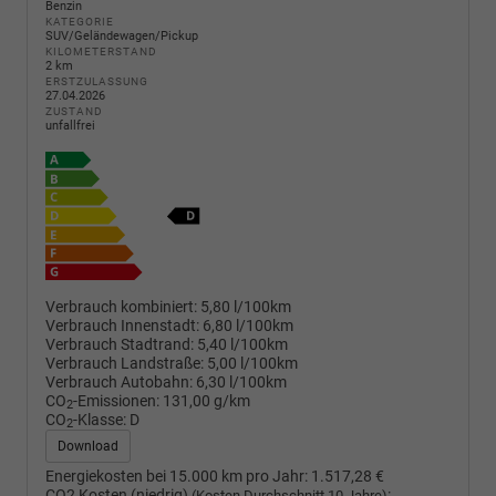
Benzin
KATEGORIE
SUV/Geländewagen/Pickup
KILOMETERSTAND
2 km
ERSTZULASSUNG
27.04.2026
ZUSTAND
unfallfrei
Verbrauch kombiniert:
5,80 l/100km
Verbrauch Innenstadt:
6,80 l/100km
Verbrauch Stadtrand:
5,40 l/100km
Verbrauch Landstraße:
5,00 l/100km
Verbrauch Autobahn:
6,30 l/100km
CO
-Emissionen:
131,00 g/km
2
CO
-Klasse:
D
2
Download
Energiekosten bei 15.000 km pro Jahr:
1.517,28 €
CO2 Kosten (niedrig)
:
(Kosten Durchschnitt 10 Jahre)