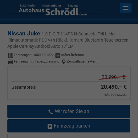
Nissan Juke
1.0 DIG-T 114PS N-Connecta Teil-Leder
Klimaautomatik PDC v+h Rückf.Kamera Bluetooth Touchscreen
Apple CarPlay Android Auto 17"LM
Fahrzeugnr.:
10000001272
sofort lieferbar
Fahrzeug mit Tageszulassung
Zentrallager (extern)
20.990,– €
20.490,– €
Gesamtpreis
inkl. 19% MwSt.,
Wir rufen Sie an
Fahrzeug parken