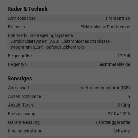
Räder & Technik
Antriebsachse
Frontantrieb
Bremsen
Elektronische Parkbremse
Fahrwerk- und Regelungssysteme
Antiblockiersystem (ABS), Elektronisches Stabilitäts-
Programm (ESP), Reifendruckkontrolle
Felgengröße
17 Zoll
Felgentyp
Leichtmetallfelge
Sonstiges
Antriebsart
Verbrennungsmotor (ICE)
Anzahl Sitzplätze
5
Anzahl Türen
5-türig
Erstzulassung
27.04.2026
Garantieleistung
Fahrzeuggarantie
Innenausstattung
Schwarz