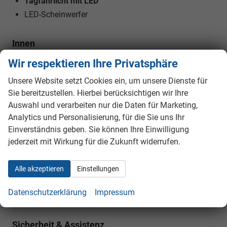
Tagfahrlicht mit LED
LED-Scheinwerfer
Innen
Fensterheber
elektrisch
Wir respektieren Ihre Privatsphäre
Klimatisierung
Klimaautomatik
Unsere Website setzt Cookies ein, um unsere Dienste für
Lenkrad
höhenverstellbar, mit Multifunktionen
Sie bereitzustellen. Hierbei berücksichtigen wir Ihre
Sitze
Isofix (Kindersitzbefestigung)
Auswahl und verarbeiten nur die Daten für Marketing,
Sitze: Verstellbarkeit
Höhenverstellbarer Fahrersitz
Analytics und Personalisierung, für die Sie uns Ihr
Einverständnis geben. Sie können Ihre Einwilligung
Infotainment & Kommunikation
jederzeit mit Wirkung für die Zukunft widerrufen.
Audioanlage
Radio/MP3-Player, Radio, Schnittstelle USB, Digitalradio DAB,
Alle akzeptieren
Einstellungen
Android Auto, Apple CarPlay, Touchscreen
Bordcomputer
vorhanden
Datenschutzerklärung
Impressum
Telefon
Freisprecheinrichtung, Bluetooth
Sicherheit & Assistenz