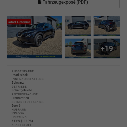
Fahrzeugexposé (PDF)
+19
AUSSENFARBE
Pearl Black
INNENAUSSTATTUNG
Schwarz
GETRIEBE
Schaltgetriebe
ANTRIEBSACHSE
Frontantrieb
SCHADSTOFFKLASSE
Euro 6
HUBRAUM
999 ccm
LEISTUNG
84 kW (114 PS)
KRAFTSTOFF