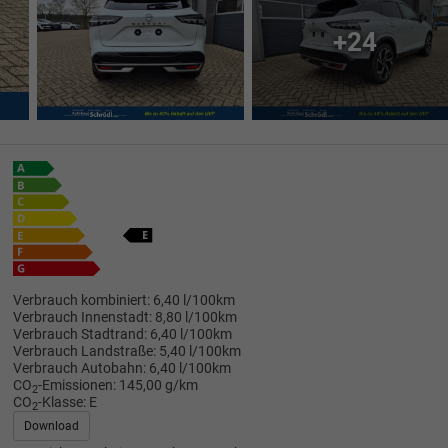
+24
Verbrauch kombiniert:
6,40 l/100km
Verbrauch Innenstadt:
8,80 l/100km
Verbrauch Stadtrand:
6,40 l/100km
Verbrauch Landstraße:
5,40 l/100km
Verbrauch Autobahn:
6,40 l/100km
CO
-Emissionen:
145,00 g/km
2
CO
-Klasse:
E
2
Download