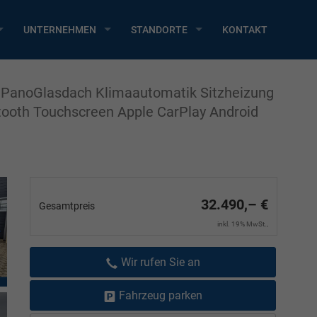
UNTERNEHMEN
STANDORTE
KONTAKT
 PanoGlasdach Klimaautomatik Sitzheizung
ooth Touchscreen Apple CarPlay Android
32.490,– €
Gesamtpreis
inkl. 19% MwSt.,
Wir rufen Sie an
Fahrzeug parken