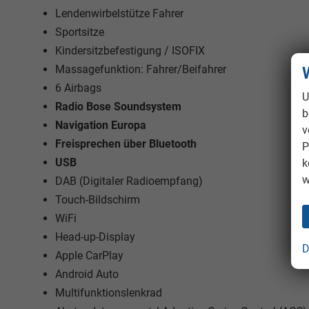
Lendenwirbelstütze Fahrer
Sportsitze
Kindersitzbefestigung / ISOFIX
Massagefunktion: Fahrer/Beifahrer
6 Airbags
U
Radio Bose Soundsystem
b
Navigation Europa
v
Freisprechen über Bluetooth
P
USB
k
w
DAB (Digitaler Radioempfang)
Touch-Bildschirm
WiFi
Head-up-Display
D
Apple CarPlay
Android Auto
Multifunktionslenkrad