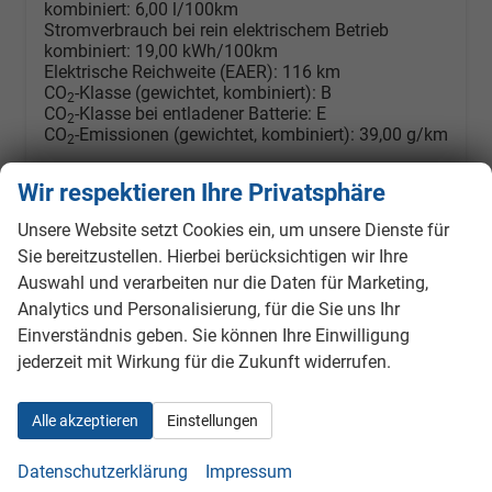
kombiniert:
6,00 l/100km
Stromverbrauch bei rein elektrischem Betrieb
kombiniert:
19,00 kWh/100km
Elektrische Reichweite (EAER):
116 km
CO
-Klasse (gewichtet, kombiniert):
B
2
CO
-Klasse bei entladener Batterie:
E
2
CO
-Emissionen (gewichtet, kombiniert):
39,00 g/km
2
Wir respektieren Ihre Privatsphäre
Unsere Website setzt Cookies ein, um unsere Dienste für
Sie bereitzustellen. Hierbei berücksichtigen wir Ihre
Auswahl und verarbeiten nur die Daten für Marketing,
Analytics und Personalisierung, für die Sie uns Ihr
Einverständnis geben. Sie können Ihre Einwilligung
jederzeit mit Wirkung für die Zukunft widerrufen.
Alle akzeptieren
Einstellungen
Datenschutzerklärung
Impressum