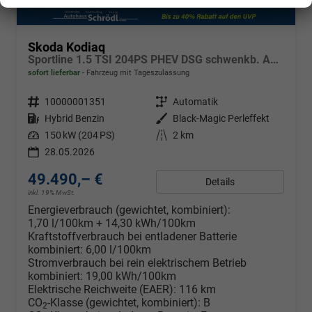
Skoda Kodiaq
Sportline 1.5 TSI 204PS PHEV DSG schwenkb. AHK elektr. PanoDach HUD Alcantara PDC v+h 360°Kamera CANTON Sound Klimaautomatik Sitzheizung Lenkradheizung Navi Apple CarPlay Android Auto 2xKeyless 19"LM vollelektr. Reichweite 116KM
sofort lieferbar
Fahrzeug mit Tageszulassung
Fahrzeugnr.
10000001351
Getriebe
Automatik
Kraftstoff
Hybrid Benzin
Außenfarbe
Black-Magic Perleffekt
Leistung
150 kW (204 PS)
Kilometerstand
2 km
28.05.2026
49.490,– €
Details
inkl. 19% MwSt.
Energieverbrauch (gewichtet, kombiniert):
1,70 l/100km + 14,30 kWh/100km
Kraftstoffverbrauch bei entladener Batterie
kombiniert:
6,00 l/100km
Stromverbrauch bei rein elektrischem Betrieb
kombiniert:
19,00 kWh/100km
Elektrische Reichweite (EAER):
116 km
CO
-Klasse (gewichtet, kombiniert):
B
2