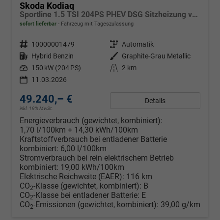
Skoda Kodiaq
Sportline 1.5 TSI 204PS PHEV DSG Sitzheizung v+h Frontscheibe beheizb. 20"LM schwenkb. AHK elektr. PanoDach Alcantara PDC Rückf.Kamera Klimaautomatik Lenkradheizung Navi Apple CarPlay Android Auto 2xKeyless vollelektr. Reichweite 116KM
sofort lieferbar
Fahrzeug mit Tageszulassung
Fahrzeugnr.
10000001479
Getriebe
Automatik
Kraftstoff
Hybrid Benzin
Außenfarbe
Graphite-Grau Metallic
Leistung
150 kW (204 PS)
Kilometerstand
2 km
11.03.2026
49.240,– €
Details
inkl. 19% MwSt.
Energieverbrauch (gewichtet, kombiniert):
1,70 l/100km + 14,30 kWh/100km
Kraftstoffverbrauch bei entladener Batterie
kombiniert:
6,00 l/100km
Stromverbrauch bei rein elektrischem Betrieb
kombiniert:
19,00 kWh/100km
Elektrische Reichweite (EAER):
116 km
CO
-Klasse (gewichtet, kombiniert):
B
2
CO
-Klasse bei entladener Batterie:
E
2
CO
-Emissionen (gewichtet, kombiniert):
39,00 g/km
2