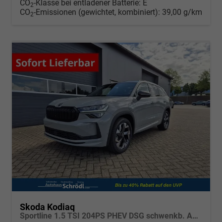
CO
-Klasse bei entladener Batterie:
E
2
CO
-Emissionen (gewichtet, kombiniert):
39,00 g/km
2
Skoda Kodiaq
Sportline 1.5 TSI 204PS PHEV DSG schwenkb. AHK elektr. PanoDach HUD Alcantara PDC v+h 360°Kamera CANTON Sound Klimaautomatik Sitzheizung Lenkradheizung Navi Apple CarPlay Android Auto 2xKeyless 19"LM vollelektr. Reichweite 116KM