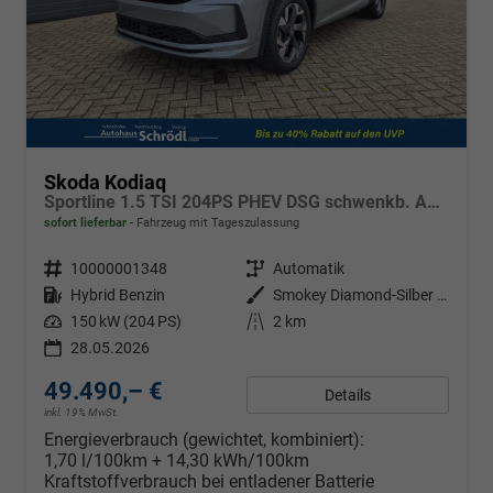
Skoda Kodiaq
Sportline 1.5 TSI 204PS PHEV DSG schwenkb. AHK elektr. PanoDach HUD Alcantara PDC v+h 360°Kamera CANTON Sound Klimaautomatik Sitzheizung Lenkradheizung Navi Apple CarPlay Android Auto 2xKeyless 19"LM vollelektr. Reichweite 116KM
sofort lieferbar
Fahrzeug mit Tageszulassung
Fahrzeugnr.
10000001348
Getriebe
Automatik
Kraftstoff
Hybrid Benzin
Außenfarbe
Smokey Diamond-Silber Metallic
Leistung
150 kW (204 PS)
Kilometerstand
2 km
28.05.2026
49.490,– €
Details
inkl. 19% MwSt.
Energieverbrauch (gewichtet, kombiniert):
1,70 l/100km + 14,30 kWh/100km
Kraftstoffverbrauch bei entladener Batterie