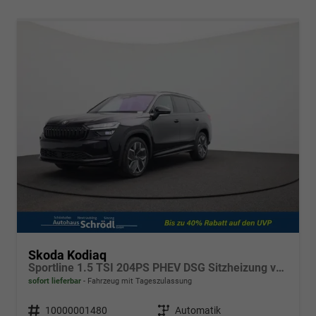
Skoda Kodiaq
Sportline 1.5 TSI 204PS PHEV DSG Sitzheizung v+h Frontscheibe beheizb. 20"LM schwenkb. AHK elektr. PanoDach Alcantara PDC Rückf.Kamera Klimaautomatik Lenkradheizung Navi Apple CarPlay Android Auto 2xKeyless vollelektr. Reichweite 116KM
sofort lieferbar
Fahrzeug mit Tageszulassung
Fahrzeugnr.
10000001480
Getriebe
Automatik