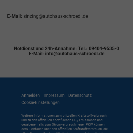
E-Mail:
sinzing@autohaus-schroedl.de
Notdienst und 24h-Annahme: Tel.: 09404-9535-0
E-Mail: info@autohaus-schroedl.de
Anmelden
Impressum
Datenschutz
Cookie-Einstellungen
Weitere Informationen zum offiziellen Kraftstoffverbrauch
und zu den offiziellen spezifischen CO
-Emissionen und
2
gegebenenfalls zum Stromverbrauch neuer PKW können
dem 'Leitfaden über den offiziellen Kraftstoffverbrauch, die