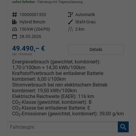
sofort lieferbar
Fahrzeug mit Tageszulassung
Fahrzeugnr.
10000001353
Getriebe
Automatik
Kraftstoff
Hybrid Benzin
Außenfarbe
Stahl-Grau
Leistung
150 kW (204 PS)
Kilometerstand
2 km
28.05.2026
49.490,– €
Details
inkl. 19% MwSt.
Energieverbrauch (gewichtet, kombiniert):
1,70 l/100km + 14,30 kWh/100km
Kraftstoffverbrauch bei entladener Batterie
kombiniert:
6,00 l/100km
Stromverbrauch bei rein elektrischem Betrieb
kombiniert:
19,00 kWh/100km
Elektrische Reichweite (EAER):
116 km
CO
-Klasse (gewichtet, kombiniert):
B
2
CO
-Klasse bei entladener Batterie:
E
2
CO
-Emissionen (gewichtet, kombiniert):
39,00 g/km
2
Fahrzeugnr.