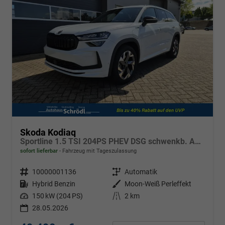
Skoda Kodiaq
Sportline 1.5 TSI 204PS PHEV DSG schwenkb. AHK elektr. PanoDach HUD Alcantara PDC v+h 360°Kamera CANTON Sound Klimaautomatik Sitzheizung Lenkradheizung Navi Apple CarPlay Android Auto 2xKeyless 19"LM vollelektr. Reichweite 116KM
sofort lieferbar
Fahrzeug mit Tageszulassung
Fahrzeugnr.
10000001136
Getriebe
Automatik
Kraftstoff
Hybrid Benzin
Außenfarbe
Moon-Weiß Perleffekt
Leistung
150 kW (204 PS)
Kilometerstand
2 km
28.05.2026