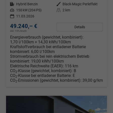
Kraftstoff
Hybrid Benzin
Außenfarbe
Black-Magic Perleffekt
Leistung
150 kW (204 PS)
Kilometerstand
2 km
11.03.2026
49.240,– €
Details
inkl. 19% MwSt.
Energieverbrauch (gewichtet, kombiniert):
1,70 l/100km + 14,30 kWh/100km
Kraftstoffverbrauch bei entladener Batterie
kombiniert:
6,00 l/100km
Stromverbrauch bei rein elektrischem Betrieb
kombiniert:
19,00 kWh/100km
Elektrische Reichweite (EAER):
116 km
CO
-Klasse (gewichtet, kombiniert):
B
2
CO
-Klasse bei entladener Batterie:
E
2
CO
-Emissionen (gewichtet, kombiniert):
39,00 g/km
2