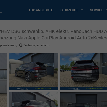
TOP ANGEBOTE
FAHRZEUGE
SERVICE
S PHEV DSG schwenkb. AHK elektr. PanoDach HUD
eizung Navi Apple CarPlay Android Auto 2xKeyles
geszulassung
Zentrallager (extern)