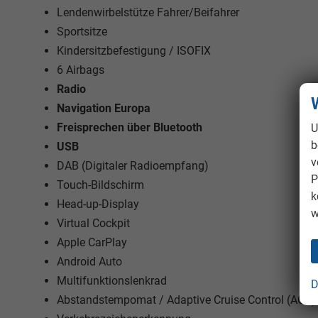
Lendenwirbelstütze Fahrer/Beifahrer
Sportsitze
Kindersitzbefestigung / ISOFIX
6 Airbags
Radio
Navigation Europa
Freisprechen über Bluetooth
U
b
USB
v
DAB (Digitaler Radioempfang)
P
Touch-Bildschirm
k
Head-up-Display
w
Virtual Cockpit
Apple CarPlay
Android Auto
Multifunktionslenkrad
D
Abstandstempomat / Adaptive Cruise Control (ACC)