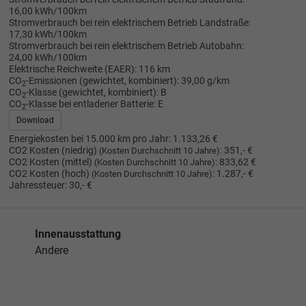
16,00 kWh/100km
Stromverbrauch bei rein elektrischem Betrieb Landstraße:
17,30 kWh/100km
Stromverbrauch bei rein elektrischem Betrieb Autobahn:
24,00 kWh/100km
Elektrische Reichweite (EAER):
116 km
CO
-Emissionen (gewichtet, kombiniert):
39,00 g/km
2
CO
-Klasse (gewichtet, kombiniert):
B
2
CO
-Klasse bei entladener Batterie:
E
2
Download
Energiekosten bei 15.000 km pro Jahr:
1.133,26 €
CO2 Kosten (niedrig)
:
351,- €
(Kosten Durchschnitt 10 Jahre)
CO2 Kosten (mittel)
:
833,62 €
(Kosten Durchschnitt 10 Jahre)
CO2 Kosten (hoch)
:
1.287,- €
(Kosten Durchschnitt 10 Jahre)
Jahressteuer:
30,- €
Innenausstattung
Andere