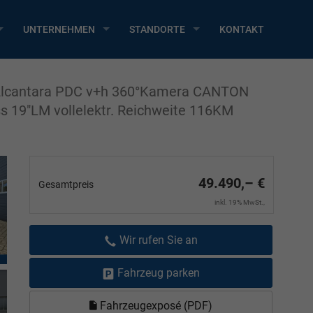
UNTERNEHMEN
STANDORTE
KONTAKT
 Alcantara PDC v+h 360°Kamera CANTON
s 19"LM vollelektr. Reichweite 116KM
49.490,– €
Gesamtpreis
inkl. 19% MwSt.,
Wir rufen Sie an
Fahrzeug parken
Fahrzeugexposé (PDF)