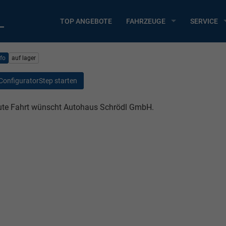
TOP ANGEBOTE
FAHRZEUGE
SERVICE
nfo
auf lager
ConfiguratorStep starten
te Fahrt wünscht Autohaus Schrödl GmbH.