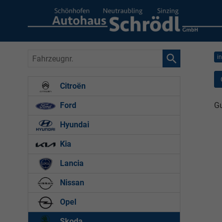
Fahrzeugnr.
i
Citroën
Gu
Ford
Hyundai
Kia
Lancia
Nissan
Opel
Skoda