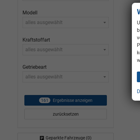
Modell
alles ausgewählt
U
b
v
Kraftstoffart
P
alles ausgewählt
k
w
Getriebeart
alles ausgewählt
D
161
Ergebnisse anzeigen
zurücksetzen
Geparkte Fahrzeuge (
0
)