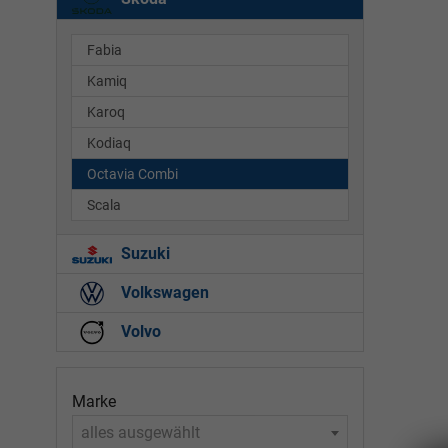
Fabia
Kamiq
Karoq
Kodiaq
Octavia Combi
Scala
Suzuki
Volkswagen
Volvo
Marke
alles ausgewählt