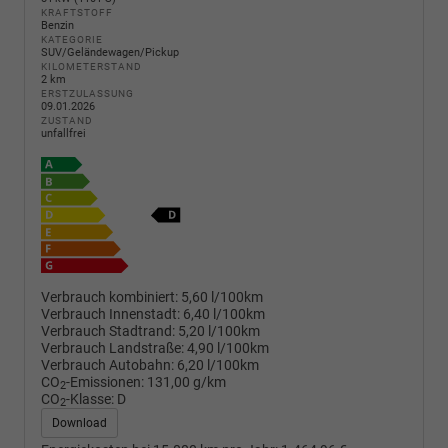
KRAFTSTOFF
Benzin
KATEGORIE
SUV/Geländewagen/Pickup
KILOMETERSTAND
2 km
ERSTZULASSUNG
09.01.2026
ZUSTAND
unfallfrei
Verbrauch kombiniert:
5,60 l/100km
Verbrauch Innenstadt:
6,40 l/100km
Verbrauch Stadtrand:
5,20 l/100km
Verbrauch Landstraße:
4,90 l/100km
Verbrauch Autobahn:
6,20 l/100km
CO
-Emissionen:
131,00 g/km
2
CO
-Klasse:
D
2
Download