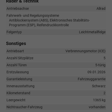
Räder & Technik
Antriebsachse
Allrad
Fahrwerk- und Regelungssysteme
Antiblockiersystem (ABS), Elektronisches Stabilitäts-
Programm (ESP), Reifendruckkontrolle
Felgentyp
Leichtmetallfelge
Sonstiges
Antriebsart
Verbrennungsmotor (ICE)
Anzahl Sitzplätze
5
Anzahl Türen
5-türig
Erstzulassung
09.01.2026
Garantieleistung
Fahrzeuggarantie
Innenausstattung
Schwarz
Kilometerstand
2
Leergewicht
1365 kg
Nichtraucher-Fahrzeug
vorhanden