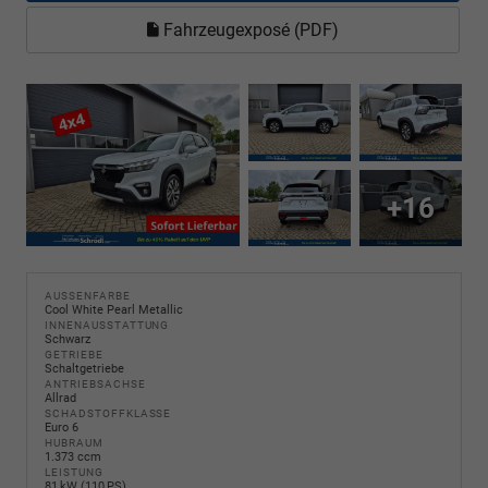
Fahrzeugexposé (PDF)
+16
AUSSENFARBE
Cool White Pearl Metallic
INNENAUSSTATTUNG
Schwarz
GETRIEBE
Schaltgetriebe
ANTRIEBSACHSE
Allrad
SCHADSTOFFKLASSE
Euro 6
HUBRAUM
1.373 ccm
LEISTUNG
81 kW (110 PS)