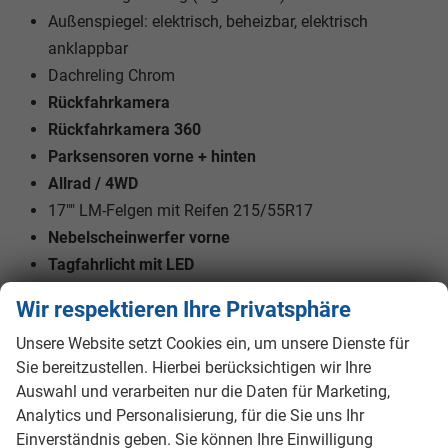
Außenspiegel: elektrisch, beheizbar, elektrisch
anklappbar
Dachreling Chrom
Rückfahrkamera
Rückfahrkamera 360
Parksensoren vorne + hinten
Allrad / 4WD
17"" LM-Felgen mit Reifen 215/55R17
Nebelscheinwerfer vorne
Tagfahrlicht mit LED
LED-Scheinwerfer
Wir respektieren Ihre Privatsphäre
Unsere Website setzt Cookies ein, um unsere Dienste für
Innen
Sie bereitzustellen. Hierbei berücksichtigen wir Ihre
Fensterheber
elektrisch
Auswahl und verarbeiten nur die Daten für Marketing,
Klimatisierung
Klimaautomatik
Analytics und Personalisierung, für die Sie uns Ihr
Lenkrad
in Leder, höhenverstellbar, mit Multifunktionen
Einverständnis geben. Sie können Ihre Einwilligung