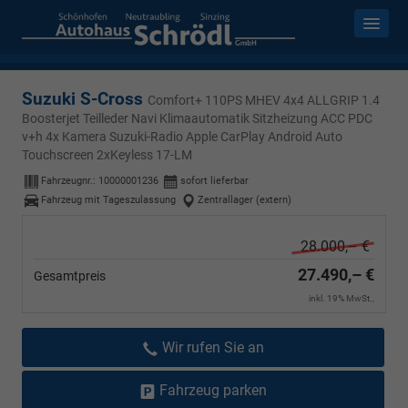
Suzuki S-Cross
Comfort+ 110PS MHEV 4x4 ALLGRIP 1.4
Boosterjet Teilleder Navi Klimaautomatik Sitzheizung ACC PDC
v+h 4x Kamera Suzuki-Radio Apple CarPlay Android Auto
Touchscreen 2xKeyless 17-LM
Fahrzeugnr.:
10000001236
sofort lieferbar
Fahrzeug mit Tageszulassung
Zentrallager (extern)
28.000,– €
27.490,– €
Gesamtpreis
inkl. 19% MwSt.,
Wir rufen Sie an
Fahrzeug parken