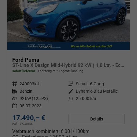
Ford Puma
ST-Line X Design Mild-Hybrid 92 kW ( 1,0 Ltr. - EcoBoost)
sofort lieferbar
Fahrzeug mit Tageszulassung
Fahrzeugnr.
240003leih
Getriebe
Schalt. 6-Gang
Kraftstoff
Benzin
Außenfarbe
Dynamic-Blau Metallic
Leistung
92 kW (125 PS)
Kilometerstand
25.000 km
05.07.2023
17.490,– €
Details
inkl. 19% MwSt.
Verbrauch kombiniert:
6,00 l/100km