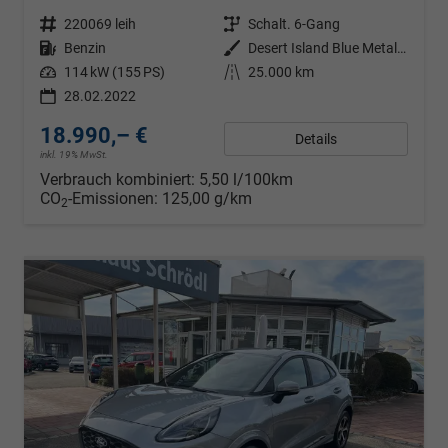
Fahrzeugnr.
220069 leih
Getriebe
Schalt. 6-Gang
Kraftstoff
Benzin
Außenfarbe
Desert Island Blue Metallic
Leistung
114 kW (155 PS)
Kilometerstand
25.000 km
28.02.2022
18.990,– €
Details
inkl. 19% MwSt.
Verbrauch kombiniert:
5,50 l/100km
CO
-Emissionen:
125,00 g/km
2