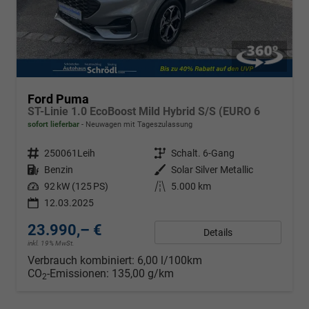
Ford Puma
ST-Linie 1.0 EcoBoost Mild Hybrid S/S (EURO 6
sofort lieferbar
Neuwagen mit Tageszulassung
Fahrzeugnr.
250061Leih
Getriebe
Schalt. 6-Gang
Kraftstoff
Benzin
Außenfarbe
Solar Silver Metallic
Leistung
92 kW (125 PS)
Kilometerstand
5.000 km
12.03.2025
23.990,– €
Details
inkl. 19% MwSt.
Verbrauch kombiniert:
6,00 l/100km
CO
-Emissionen:
135,00 g/km
2