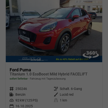
Ford Puma
Titanium 1.0 EcoBoost Mild Hybrid FACELIFT
sofort lieferbar
Fahrzeug mit Tageszulassung
Fahrzeugnr.
250246
Getriebe
Schalt. 6-Gang
Kraftstoff
Benzin
Außenfarbe
Lucid red
Leistung
92 kW (125 PS)
Kilometerstand
1 km
16.10.2025