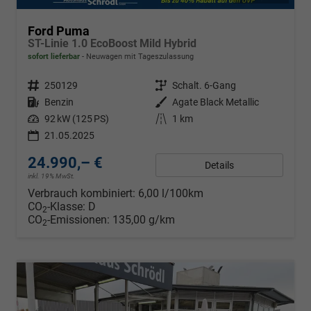
Ford Puma
ST-Linie 1.0 EcoBoost Mild Hybrid
sofort lieferbar
Neuwagen mit Tageszulassung
Fahrzeugnr.
250129
Getriebe
Schalt. 6-Gang
Kraftstoff
Benzin
Außenfarbe
Agate Black Metallic
Leistung
92 kW (125 PS)
Kilometerstand
1 km
21.05.2025
24.990,– €
Details
inkl. 19% MwSt.
Verbrauch kombiniert:
6,00 l/100km
CO
-Klasse:
D
2
CO
-Emissionen:
135,00 g/km
2