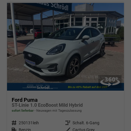
Ford Puma
ST-Linie 1.0 EcoBoost Mild Hybrid
sofort lieferbar
Neuwagen mit Tageszulassung
Fahrzeugnr.
250131leih
Getriebe
Schalt. 6-Gang
Kraftstoff
Benzin
Außenfarbe
Cactus Grey