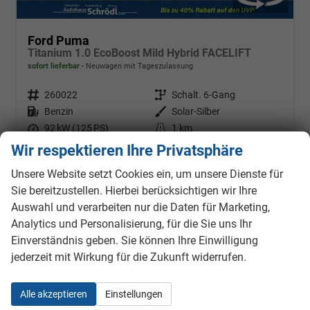
Ford Puma
Titanium 1.0 EcoBoost Mild Hybrid FACELIFT
sofort lieferbar
Neuwagen mit Tageszulassung
Fahrzeugnr.
260022
Getriebe
Schalt. 6-Gang
Kraftstoff
Benzin
Außenfarbe
Solar-Silber
Leistung
92 kW (125 PS)
Kilometerstand
1 km
10.02.2026
Wir respektieren Ihre Privatsphäre
23.990,– €
Unsere Website setzt Cookies ein, um unsere Dienste für
Details
inkl. 19% MwSt.
Sie bereitzustellen. Hierbei berücksichtigen wir Ihre
Verbrauch kombiniert:
6,00 l/100km
Auswahl und verarbeiten nur die Daten für Marketing,
CO
-Klasse:
D
2
Analytics und Personalisierung, für die Sie uns Ihr
CO
-Emissionen:
135,00 g/km
2
Einverständnis geben. Sie können Ihre Einwilligung
jederzeit mit Wirkung für die Zukunft widerrufen.
Alle akzeptieren
Einstellungen