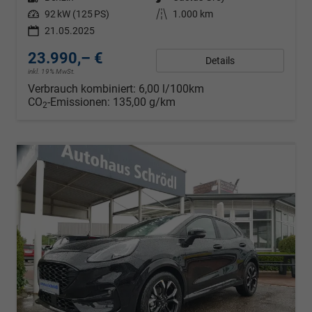
Leistung
92 kW (125 PS)
Kilometerstand
1.000 km
21.05.2025
23.990,– €
Details
inkl. 19% MwSt.
Verbrauch kombiniert:
6,00 l/100km
CO
-Emissionen:
135,00 g/km
2