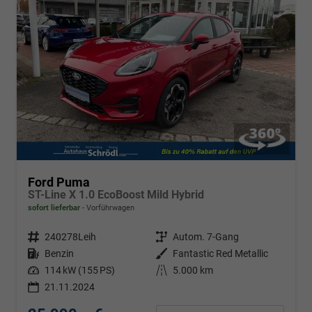
Ford Puma
ST-Line X 1.0 EcoBoost Mild Hybrid
sofort lieferbar
Vorführwagen
Fahrzeugnr.
240278Leih
Getriebe
Autom. 7-Gang
Kraftstoff
Benzin
Außenfarbe
Fantastic Red Metallic
Leistung
114 kW (155 PS)
Kilometerstand
5.000 km
21.11.2024