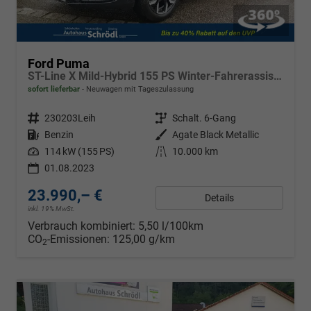
Ford Puma
ST-Line X Mild-Hybrid 155 PS Winter-Fahrerassistenzpaket 2
sofort lieferbar
Neuwagen mit Tageszulassung
Fahrzeugnr.
230203Leih
Getriebe
Schalt. 6-Gang
Kraftstoff
Benzin
Außenfarbe
Agate Black Metallic
Leistung
114 kW (155 PS)
Kilometerstand
10.000 km
01.08.2023
23.990,– €
Details
inkl. 19% MwSt.
Verbrauch kombiniert:
5,50 l/100km
CO
-Emissionen:
125,00 g/km
2