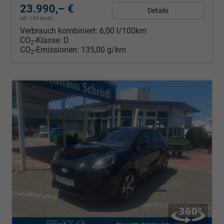
23.990,– €
Details
inkl. 19% MwSt.
Verbrauch kombiniert:
6,00 l/100km
CO
-Klasse:
D
2
CO
-Emissionen:
135,00 g/km
2