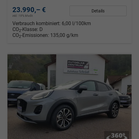
23.990,– €
Details
inkl. 19% MwSt.
Verbrauch kombiniert:
6,00 l/100km
CO
-Klasse:
D
2
CO
-Emissionen:
135,00 g/km
2