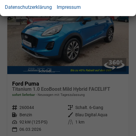
Datenschutzerklärung
Impressum
Ford Puma
Titanium 1.0 EcoBoost Mild Hybrid FACELIFT
sofort lieferbar
Neuwagen mit Tageszulassung
Fahrzeugnr.
260044
Getriebe
Schalt. 6-Gang
Kraftstoff
Benzin
Außenfarbe
Blau Digital Aqua
Leistung
92 kW (125 PS)
Kilometerstand
1 km
06.03.2026