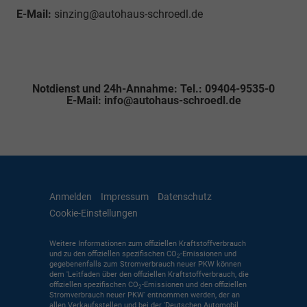
E-Mail:
sinzing@autohaus-schroedl.de
Notdienst und 24h-Annahme: Tel.: 09404-9535-0
E-Mail: info@autohaus-schroedl.de
Anmelden
Impressum
Datenschutz
Cookie-Einstellungen
Weitere Informationen zum offiziellen Kraftstoffverbrauch
und zu den offiziellen spezifischen CO
-Emissionen und
2
gegebenenfalls zum Stromverbrauch neuer PKW können
dem 'Leitfaden über den offiziellen Kraftstoffverbrauch, die
offiziellen spezifischen CO
-Emissionen und den offiziellen
2
Stromverbrauch neuer PKW' entnommen werden, der an
allen Verkaufsstellen und bei der 'Deutschen Automobil