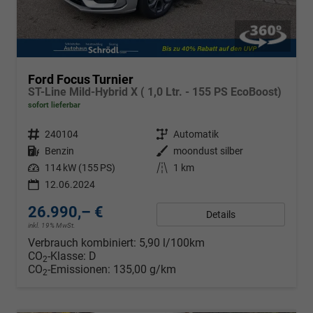
Ford Focus Turnier
ST-Line Mild-Hybrid X ( 1,0 Ltr. - 155 PS EcoBoost)
sofort lieferbar
Fahrzeugnr.
240104
Getriebe
Automatik
Kraftstoff
Benzin
Außenfarbe
moondust silber
Leistung
114 kW (155 PS)
Kilometerstand
1 km
12.06.2024
26.990,– €
Details
inkl. 19% MwSt.
Verbrauch kombiniert:
5,90 l/100km
CO
-Klasse:
D
2
CO
-Emissionen:
135,00 g/km
2