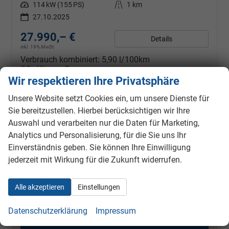
Leistung
114 kW (155 PS)
Kilometerstand
1 km
27.10.2025
27.990,– €
Details
inkl. 19% MwSt.
Verbrauch kombiniert:
5,90 l/100km
CO
-Klasse:
D
2
CO
-Emissionen:
135,00 g/km
Wir respektieren Ihre Privatsphäre
2
Unsere Website setzt Cookies ein, um unsere Dienste für
Fahrzeugnr.
Sie bereitzustellen. Hierbei berücksichtigen wir Ihre
Auswahl und verarbeiten nur die Daten für Marketing,
Citroën
Analytics und Personalisierung, für die Sie uns Ihr
Einverständnis geben. Sie können Ihre Einwilligung
Ford
jederzeit mit Wirkung für die Zukunft widerrufen.
EcoSport
Alle akzeptieren
Einstellungen
Explorer
Focus
Datenschutzerklärung
Impressum
Focus Turnier