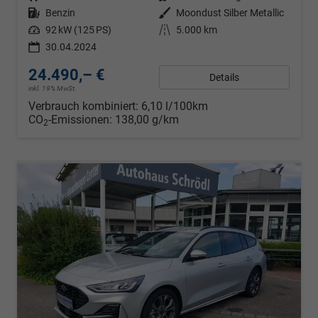
Kraftstoff
Benzin
Außenfarbe
Moondust Silber Metallic
Leistung
92 kW (125 PS)
Kilometerstand
5.000 km
30.04.2024
24.490,– €
Details
inkl. 19% MwSt.
Verbrauch kombiniert:
6,10 l/100km
CO
-Emissionen:
138,00 g/km
2