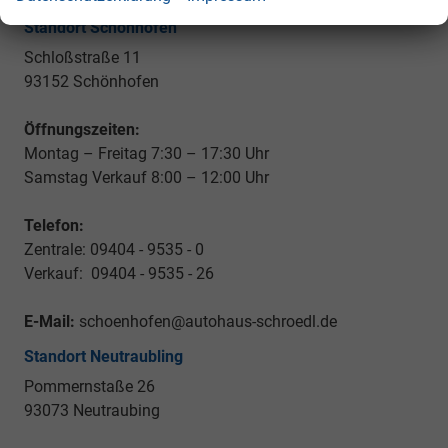
Standort Schönhofen
Schloßstraße 11
93152 Schönhofen
Öffnungszeiten:
Montag – Freitag 7:30 – 17:30 Uhr
Samstag Verkauf 8:00 – 12:00 Uhr
Telefon:
Zentrale: 09404 - 9535 - 0
Verkauf: 09404 - 9535 - 26
E-Mail:
schoenhofen@autohaus-schroedl.de
Standort Neutraubling
Pommernstaße 26
93073 Neutraubing