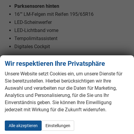
Parksensoren hinten
16"" LM-Felgen mit Reifen 195/65R16
LED-Scheinwerfer
LED-Lichtband vorne
Tempolimitassistent
Digitales Cockpit
Wir respektieren Ihre Privatsphäre
Innen
Fensterheber
elektrisch
Unsere Website setzt Cookies ein, um unsere Dienste für
Sie bereitzustellen. Hierbei berücksichtigen wir Ihre
Klimatisierung
Klimaautomatik
Auswahl und verarbeiten nur die Daten für Marketing,
Lenkrad
Analytics und Personalisierung, für die Sie uns Ihr
in Leder, höhenverstellbar, mit Multifunktionen, mit
Lenkradheizung
Einverständnis geben. Sie können Ihre Einwilligung
Sitze
Isofix (Kindersitzbefestigung), Sitzheizung
jederzeit mit Wirkung für die Zukunft widerrufen.
Sitze: Verstellbarkeit
Höhenverstellbarer Fahrersitz
Alle akzeptieren
Einstellungen
Infotainment & Kommunikation