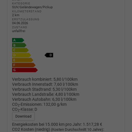
KATEGORIE
SUV/Geländewagen/Pickup
KILOMETERSTAND
2 km
ERSTZULASSUNG
04.06.2026
ZUSTAND
unfallfrei
Verbrauch kombiniert:
5,80 l/100km
Verbrauch Innenstadt:
7,60 l/100km
Verbrauch Stadtrand:
5,30 l/100km
Verbrauch Landstraße:
4,80 l/100km
Verbrauch Autobahn:
6,30 l/100km
CO
-Emissionen:
132,00 g/km
2
CO
-Klasse:
D
2
Download
Energiekosten bei 15.000 km pro Jahr:
1.517,28 €
CO2 Kosten (niedrig)
:
(Kosten Durchschnitt 10 Jahre)