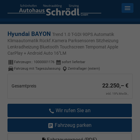
Hyundai BAYON
Trend 1.0 T-GDI 90PS Automatik
Klimaautomatik Rückf.Kamera Parksensoren Sitzheizung
Lenkradheizung Bluetooth Touchscreen Tempomat Apple
CarPlay + Android Auto 16"LM
Fahrzeugnr.:
10000001176
sofort lieferbar
Fahrzeug mit Tageszulassung
Zentrallager (extern)
22.250,– €
Gesamtpreis
inkl. 19% MwSt.,
Wir rufen Sie an
Fahrzeug parken
Fahrzeugexposé (PDF)