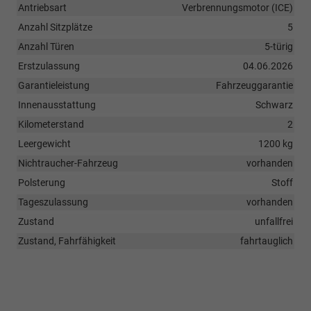
Antriebsart
Verbrennungsmotor (ICE)
Anzahl Sitzplätze
5
Anzahl Türen
5-türig
Erstzulassung
04.06.2026
Garantieleistung
Fahrzeuggarantie
Innenausstattung
Schwarz
Kilometerstand
2
Leergewicht
1200 kg
Nichtraucher-Fahrzeug
vorhanden
Polsterung
Stoff
Tageszulassung
vorhanden
Zustand
unfallfrei
Zustand, Fahrfähigkeit
fahrtauglich