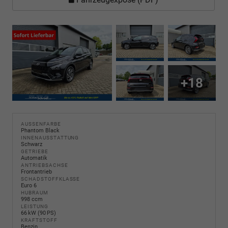
+18
AUSSENFARBE
Phantom Black
INNENAUSSTATTUNG
Schwarz
GETRIEBE
Automatik
ANTRIEBSACHSE
Frontantrieb
SCHADSTOFFKLASSE
Euro 6
HUBRAUM
998 ccm
LEISTUNG
66 kW (90 PS)
KRAFTSTOFF
Benzin