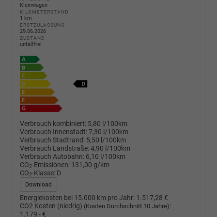
Kleinwagen
KILOMETERSTAND
1 km
ERSTZULASSUNG
29.06.2026
ZUSTAND
unfallfrei
Verbrauch kombiniert:
5,80 l/100km
Verbrauch Innenstadt:
7,30 l/100km
Verbrauch Stadtrand:
5,50 l/100km
Verbrauch Landstraße:
4,90 l/100km
Verbrauch Autobahn:
6,10 l/100km
CO
-Emissionen:
131,00 g/km
2
CO
-Klasse:
D
2
Download
Energiekosten bei 15.000 km pro Jahr:
1.517,28 €
CO2 Kosten (niedrig)
:
(Kosten Durchschnitt 10 Jahre)
1.179,- €