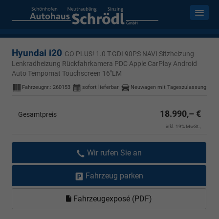
Hyundai i20
GO PLUS! 1.0 T-GDI 90PS NAVI Sitzheizung
Lenkradheizung Rückfahrkamera PDC Apple CarPlay Android
Auto Tempomat Touchscreen 16"LM
Fahrzeugnr.:
260153
sofort lieferbar
Neuwagen mit Tageszulassung
18.990,– €
Gesamtpreis
inkl. 19% MwSt.,
Wir rufen Sie an
Fahrzeug parken
Fahrzeugexposé (PDF)