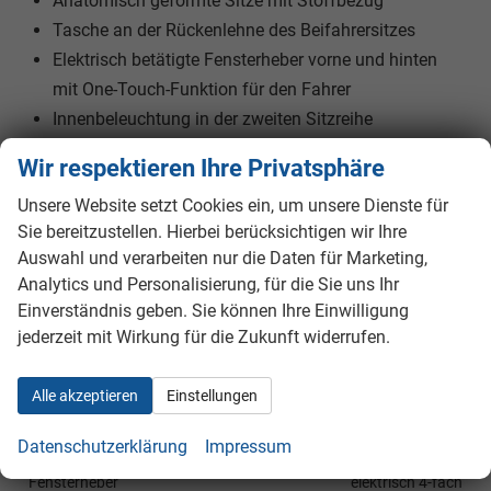
Anatomisch geformte Sitze mit Stoffbezug
Tasche an der Rückenlehne des Beifahrersitzes
Elektrisch betätigte Fensterheber vorne und hinten
mit One-Touch-Funktion für den Fahrer
Innenbeleuchtung in der zweiten Sitzreihe
Beleuchtung im Gepäckraum
Wir respektieren Ihre Privatsphäre
Mittige verschiebbare Armlehne für die Vordersitze
Unsere Website setzt Cookies ein, um unsere Dienste für
mit Stauraum
Sie bereitzustellen. Hierbei berücksichtigen wir Ihre
Lederbezogenes 4-Speichen-Lenkrad
Auswahl und verarbeiten nur die Daten für Marketing,
Lederbezogene Schaltknauf
Analytics und Personalisierung, für die Sie uns Ihr
Sonnenblenden in Vinyloptik
Einverständnis geben. Sie können Ihre Einwilligung
Kosmetikspiegel in der Sonnenblende (Fahrer und
jederzeit mit Wirkung für die Zukunft widerrufen.
Beifahrer)
Alle akzeptieren
Einstellungen
Innen
Datenschutzerklärung
Impressum
Armlehnen
Mittelarmlehne
Fensterheber
elektrisch 4-fach