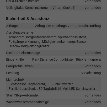
Uhr & Drehzahlmesser
vorhanden
Volldigitales Kombiinstrument (Virtual Cockpit)
vorhanden
Sicherheit & Assistenz
Airbags
Airbag, Seitenairbags Vorne, Beifahrerairbag
Assistenzsysteme
Tempomat, Berganfahrassistent, Spurhalteassistent,
Fußgängererkennung, Müdigkeitserkennungs-Sensor,
Geschwindigkeitsbegrenzer
Diebstahl-Alarmanlage
vorhanden
Einparkhilfe
Park Distance Control hinten, Rückfahrkamera
Fahrprofilauswahl
vorhanden
Lenkung
Servolenkung
Lichttechnik
Lichtsensor, Tagfahrlicht, LED-Scheinwerfer,
Fernlichtassistent, LED-Tagfahrlicht, Voll-LED Scheinwerfer
Start/Stop-Automatik
vorhanden
Waschwasserstandsanzeige
vorhanden