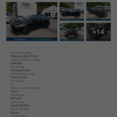
+14
AUSSENFARBE
Phantom Black Pearl
INNENAUSSTATTUNG
Anthrazit
GETRIEBE
Schaltgetriebe
ANTRIEBSACHSE
Frontantrieb
ZYLINDER
3
SCHADSTOFFKLASSE
Euro 6
HUBRAUM
999 ccm
LEISTUNG
66 kW (90 PS)
KRAFTSTOFF
Benzin
KATEGORIE