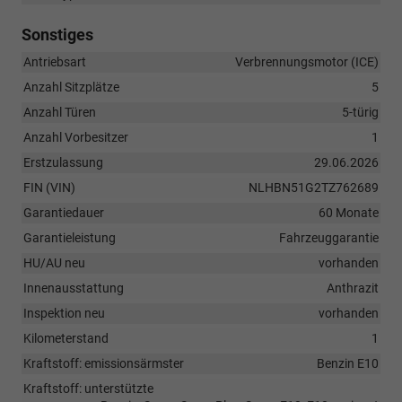
Sonstiges
Antriebsart
Verbrennungsmotor (ICE)
Anzahl Sitzplätze
5
Anzahl Türen
5-türig
Anzahl Vorbesitzer
1
Erstzulassung
29.06.2026
FIN (VIN)
NLHBN51G2TZ762689
Garantiedauer
60 Monate
Garantieleistung
Fahrzeuggarantie
HU/AU neu
vorhanden
Innenausstattung
Anthrazit
Inspektion neu
vorhanden
Kilometerstand
1
Kraftstoff: emissionsärmster
Benzin E10
Kraftstoff: unterstützte