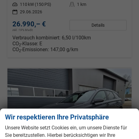
Leistung
110 kW (150 PS)
Kilometerstand
1 km
29.06.2026
26.990,– €
Details
inkl. 19% MwSt.
Verbrauch kombiniert:
6,50 l/100km
CO
-Klasse:
E
2
CO
-Emissionen:
147,00 g/km
2
Wir respektieren Ihre Privatsphäre
Unsere Website setzt Cookies ein, um unsere Dienste für
Sie bereitzustellen. Hierbei berücksichtigen wir Ihre