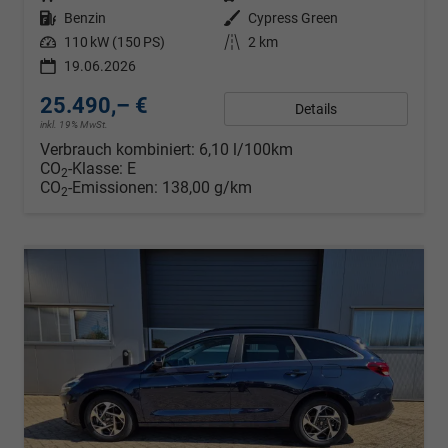
Kraftstoff
Benzin
Außenfarbe
Cypress Green
Leistung
110 kW (150 PS)
Kilometerstand
2 km
19.06.2026
25.490,– €
Details
inkl. 19% MwSt.
Verbrauch kombiniert:
6,10 l/100km
CO
-Klasse:
E
2
CO
-Emissionen:
138,00 g/km
2