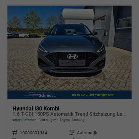
Hyundai i30 Kombi
1.6 T-GDI 150PS Automatik Trend Sitzheizung Lenkradheizung Klimaautomatik PDC v+h Rückf.Kamera Navi Apple CarPlay + Android Auto 16"LM
sofort lieferbar
Fahrzeug mit Tageszulassung
Fahrzeugnr.
10000001384
Getriebe
Automatik