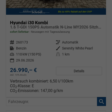
Hyundai i30 Kombi
1.6 T-GDI 150PS Automatik N-Line MY2026 Sitzheizung Lenkradheizung Klimaautomatik Navi 10,3"-Touchscreen Bluelink Apple CarPlay + Android Auto PDC v+h Rückf.Kamera 18-LM
sofort lieferbar
Neuwagen mit Tageszulassung
Fahrzeugnr.
260173
Getriebe
Automatik
Kraftstoff
Benzin
Außenfarbe
Serenity White Pearl
Leistung
110 kW (150 PS)
Kilometerstand
1 km
29.06.2026
26.990,– €
Details
inkl. 19% MwSt.
Verbrauch kombiniert:
6,50 l/100km
CO
-Klasse:
E
2
CO
-Emissionen:
147,00 g/km
2
Fahrzeugnr.