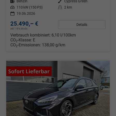
Kraftstoff
Benzin
Außenfarbe
Cypress Green
Leistung
110 kW (150 PS)
Kilometerstand
2 km
19.06.2026
25.490,– €
Details
inkl. 19% MwSt.
Verbrauch kombiniert:
6,10 l/100km
CO
-Klasse:
E
2
CO
-Emissionen:
138,00 g/km
2