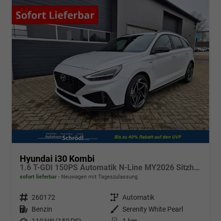
Hyundai i30 Kombi
1.6 T-GDI 150PS Automatik N-Line MY2026 Sitzheizung Lenkradheizung Klimaautomatik Navi 10,3"-Touchscreen Bluelink Apple CarPlay + Android Auto PDC v+h Rückf.Kamera 18-LM
sofort lieferbar
Neuwagen mit Tageszulassung
Fahrzeugnr.
260172
Getriebe
Automatik
Kraftstoff
Benzin
Außenfarbe
Serenity White Pearl
Leistung
110 kW (150 PS)
Kilometerstand
1 km