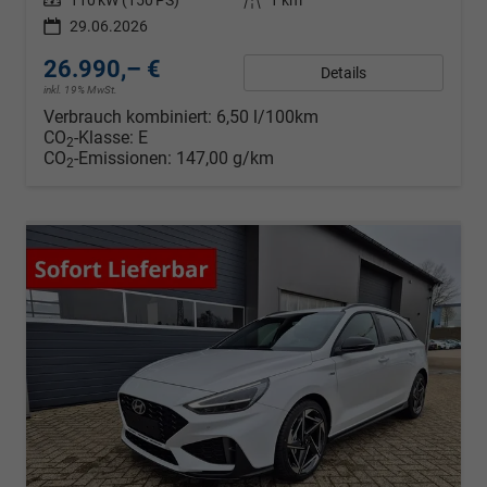
29.06.2026
26.990,– €
Details
inkl. 19% MwSt.
Verbrauch kombiniert:
6,50 l/100km
CO
-Klasse:
E
2
CO
-Emissionen:
147,00 g/km
2