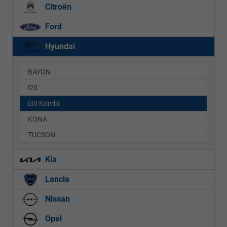
Citroën
Ford
Hyundai
BAYON
i20
i30 Kombi
KONA
TUCSON
Kia
Lancia
Nissan
Opel