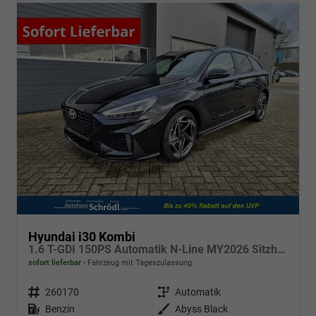
Hyundai i30 Kombi
1.6 T-GDI 150PS Automatik N-Line MY2026 Sitzheizung Lenkradheizung Klimaautomatik Navi 10,3"-Touchscreen Bluelink Apple CarPlay + Android Auto PDC v+h Rückf.Kamera 18-LM
sofort lieferbar
Fahrzeug mit Tageszulassung
Fahrzeugnr.
260170
Getriebe
Automatik
Kraftstoff
Benzin
Außenfarbe
Abyss Black