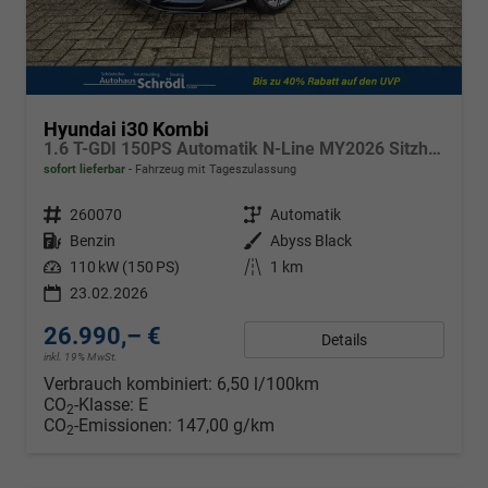
Hyundai i30 Kombi
1.6 T-GDI 150PS Automatik N-Line MY2026 Sitzheizung Lenkradheizung Klimaautomatik Navi 10,3"-Touchscreen Bluelink Apple CarPlay + Android Auto PDC v+h Rückf.Kamera 18-LM
sofort lieferbar
Fahrzeug mit Tageszulassung
Fahrzeugnr.
260070
Getriebe
Automatik
Kraftstoff
Benzin
Außenfarbe
Abyss Black
Leistung
110 kW (150 PS)
Kilometerstand
1 km
23.02.2026
26.990,– €
Details
inkl. 19% MwSt.
Verbrauch kombiniert:
6,50 l/100km
CO
-Klasse:
E
2
CO
-Emissionen:
147,00 g/km
2