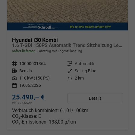
Hyundai i30 Kombi
1.6 T-GDI 150PS Automatik Trend Sitzheizung Lenkradheizung Klimaautomatik PDC v+h Rückf.Kamera Navi Apple CarPlay + Android Auto 16"LM
sofort lieferbar
Fahrzeug mit Tageszulassung
Fahrzeugnr.
10000001364
Getriebe
Automatik
Kraftstoff
Benzin
Außenfarbe
Sailing Blue
Leistung
110 kW (150 PS)
Kilometerstand
2 km
19.06.2026
25.490,– €
Details
inkl. 19% MwSt.
Verbrauch kombiniert:
6,10 l/100km
CO
-Klasse:
E
2
CO
-Emissionen:
138,00 g/km
2