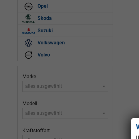
Opel
Skoda
Suzuki
Volkswagen
Volvo
Marke
alles ausgewählt
Modell
alles ausgewählt
Kraftstoffart
U