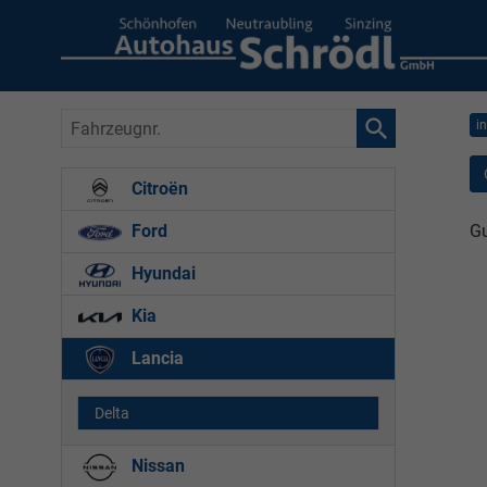
Fahrzeugnr.
i
Citroën
Gu
Ford
Hyundai
Kia
Lancia
Delta
Nissan