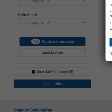
alles ausgewählt
b
v
Getriebeart
P
alles ausgewählt
k
w
160
Ergebnisse anzeigen
zurücksetzen
D
Geparkte Fahrzeuge (
0
)
Anmelden
Standort Schönhofen