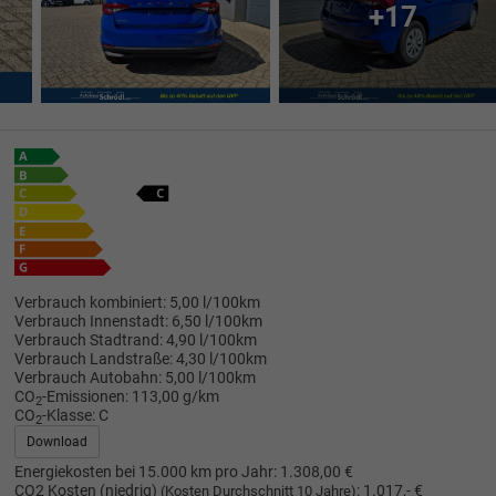
+17
Verbrauch kombiniert:
5,00 l/100km
Verbrauch Innenstadt:
6,50 l/100km
Verbrauch Stadtrand:
4,90 l/100km
Verbrauch Landstraße:
4,30 l/100km
Verbrauch Autobahn:
5,00 l/100km
CO
-Emissionen:
113,00 g/km
2
CO
-Klasse:
C
2
Download
Energiekosten bei 15.000 km pro Jahr:
1.308,00 €
CO2 Kosten (niedrig)
:
1.017,- €
(Kosten Durchschnitt 10 Jahre)