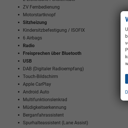
ZV Fernbedienung
Motorstartknopf
Sitzheizung
U
Kindersitzbefestigung / ISOFIX
b
6 Airbags
v
Radio
P
Freisprechen über Bluetooth
k
USB
w
DAB (Digitaler Radioempfang)
Touch-Bildschirm
Apple CarPlay
Android Auto
D
Multifunktionslenkrad
Müdigkeitserkennung
Berganfahrassistent
Spurhalteassistent (Lane Assist)