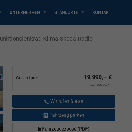
UNTERNEHMEN
STANDORTE
KONTAKT
funktionslenkrad Klima Skoda-Radio
19.990,– €
Gesamtpreis
inkl. 19% MwSt.,
Wir rufen Sie an
Fahrzeug parken
Fahrzeugexposé (PDF)