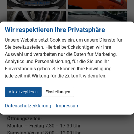
Wir respektieren Ihre Privatsphäre
Unsere Website setzt Cookies ein, um unsere Dienste für
Sie bereitzustellen. Hierbei berücksichtigen wir Ihre
Auswahl und verarbeiten nur die Daten für Marketing,
Analytics und Personalisierung, für die Sie uns Ihr
Einverständnis geben. Sie können Ihre Einwilligung
jederzeit mit Wirkung für die Zukunft widerrufen.
Standort Schönhofen
Alle akzeptieren
Einstellungen
Schloßstraße 11
93152 Schönhofen
Datenschutzerklärung
Impressum
Öffnungszeiten:
Montag – Freitag 7:30 – 17:30 Uhr
Samstag Verkauf 8:00 – 12:00 Uhr