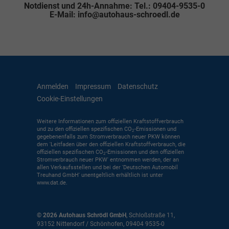
Notdienst und 24h-Annahme: Tel.: 09404-9535-0
E-Mail: info@autohaus-schroedl.de
Anmelden
Impressum
Datenschutz
Cookie-Einstellungen
Weitere Informationen zum offiziellen Kraftstoffverbrauch
und zu den offiziellen spezifischen CO
-Emissionen und
2
gegebenenfalls zum Stromverbrauch neuer PKW können
dem 'Leitfaden über den offiziellen Kraftstoffverbrauch, die
offiziellen spezifischen CO
-Emissionen und den offiziellen
2
Stromverbrauch neuer PKW' entnommen werden, der an
allen Verkaufsstellen und bei der 'Deutschen Automobil
Treuhand GmbH' unentgeltlich erhältlich ist unter
www.dat.de.
© 2026
Autohaus Schrödl GmbH
,
Schloßstraße 11
,
93152
Nittendorf / Schönhofen,
09404 9535-0