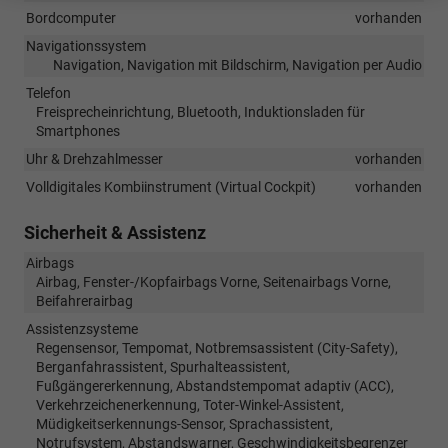
Bordcomputer
vorhanden
Navigationssystem
Navigation, Navigation mit Bildschirm, Navigation per Audio
Telefon
Freisprecheinrichtung, Bluetooth, Induktionsladen für
Smartphones
Uhr & Drehzahlmesser
vorhanden
Volldigitales Kombiinstrument (Virtual Cockpit)
vorhanden
Sicherheit & Assistenz
Airbags
Airbag, Fenster-/Kopfairbags Vorne, Seitenairbags Vorne,
Beifahrerairbag
Assistenzsysteme
Regensensor, Tempomat, Notbremsassistent (City-Safety),
Berganfahrassistent, Spurhalteassistent,
Fußgängererkennung, Abstandstempomat adaptiv (ACC),
Verkehrzeichenerkennung, Toter-Winkel-Assistent,
Müdigkeitserkennungs-Sensor, Sprachassistent,
Notrufsystem, Abstandswarner, Geschwindigkeitsbegrenzer