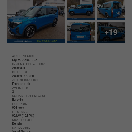
+19
AUSSENFARBE
Digital Aqua Blue
INNENAUSSTATTUNG
Anthrazit
GETRIEBE
Autom. 7-Gang
ANTRIEBSACHSE
Frontantrieb
ZYLINDER
3
SCHADSTOFFKLASSE
Euro 6e
HUBRAUM
998 ccm
LEISTUNG
92 kW (125 PS)
KRAFTSTOFF
Benzin
KATEGORIE
Van/Minibus