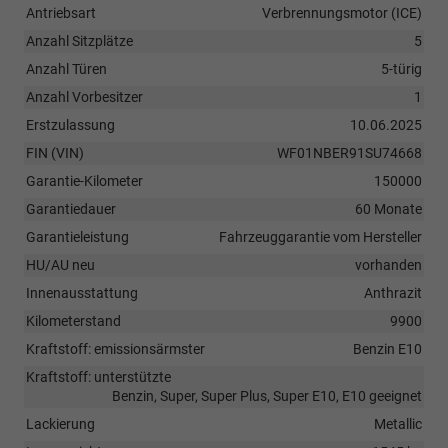
Antriebsart
Verbrennungsmotor (ICE)
Anzahl Sitzplätze
5
Anzahl Türen
5-türig
Anzahl Vorbesitzer
1
Erstzulassung
10.06.2025
FIN (VIN)
WF01NBER91SU74668
Garantie-Kilometer
150000
Garantiedauer
60 Monate
Garantieleistung
Fahrzeuggarantie vom Hersteller
HU/AU neu
vorhanden
Innenausstattung
Anthrazit
Kilometerstand
9900
Kraftstoff: emissionsärmster
Benzin E10
Kraftstoff: unterstützte
Benzin, Super, Super Plus, Super E10, E10 geeignet
Lackierung
Metallic