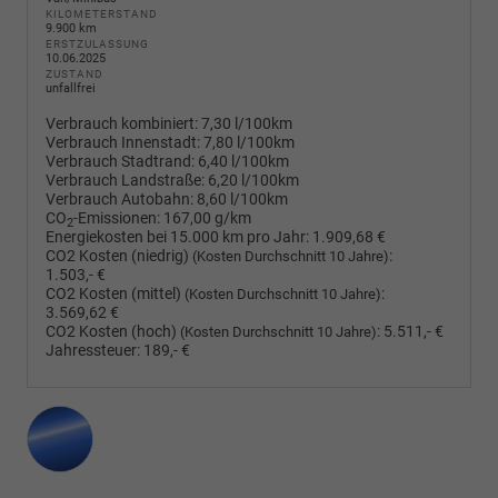
KILOMETERSTAND
9.900 km
ERSTZULASSUNG
10.06.2025
ZUSTAND
unfallfrei
Verbrauch kombiniert:
7,30 l/100km
Verbrauch Innenstadt:
7,80 l/100km
Verbrauch Stadtrand:
6,40 l/100km
Verbrauch Landstraße:
6,20 l/100km
Verbrauch Autobahn:
8,60 l/100km
CO
-Emissionen:
167,00 g/km
2
Energiekosten bei 15.000 km pro Jahr:
1.909,68 €
CO2 Kosten (niedrig)
:
(Kosten Durchschnitt 10 Jahre)
1.503,- €
CO2 Kosten (mittel)
:
(Kosten Durchschnitt 10 Jahre)
3.569,62 €
CO2 Kosten (hoch)
:
5.511,- €
(Kosten Durchschnitt 10 Jahre)
Jahressteuer:
189,- €