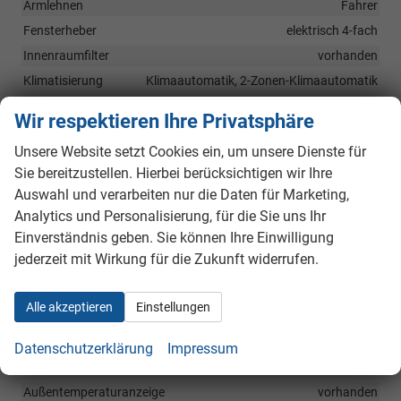
Armlehnen
Fahrer
Fensterheber
elektrisch 4-fach
Innenraumfilter
vorhanden
Klimatisierung
Klimaautomatik, 2-Zonen-Klimaautomatik
Laderaumabdeckung
vorhanden
Wir respektieren Ihre Privatsphäre
Lenkrad
in Leder, höhenverstellbar, mit Lenkradheizung
Unsere Website setzt Cookies ein, um unsere Dienste für
Sitze
Sie bereitzustellen. Hierbei berücksichtigen wir Ihre
Isofix (Kindersitzbefestigung), Rücksitzbank hinten geteilt,
Sitzheizung
Auswahl und verarbeiten nur die Daten für Marketing,
Analytics und Personalisierung, für die Sie uns Ihr
Sitze: Lordosenstütze
Fahrer
Einverständnis geben. Sie können Ihre Einwilligung
Sitze: Verstellbarkeit
Höhenverstellbarer Fahrersitz
jederzeit mit Wirkung für die Zukunft widerrufen.
Infotainment & Kommunikation
Alle akzeptieren
Einstellungen
Assistenzsysteme
Sprachsteuerung
Audioanlage
Datenschutzerklärung
Impressum
Radio, Schnittstelle USB, Digitalradio DAB, Farbdisplay,
Android Auto, Apple CarPlay, Touchscreen
Außentemperaturanzeige
vorhanden