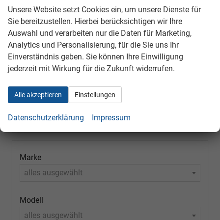
Lancia
Unsere Website setzt Cookies ein, um unsere Dienste für
Sie bereitzustellen. Hierbei berücksichtigen wir Ihre
Nissan
Auswahl und verarbeiten nur die Daten für Marketing,
Analytics und Personalisierung, für die Sie uns Ihr
Opel
Einverständnis geben. Sie können Ihre Einwilligung
Skoda
jederzeit mit Wirkung für die Zukunft widerrufen.
Suzuki
Alle akzeptieren
Einstellungen
Volkswagen
Datenschutzerklärung
Impressum
Volvo
Marke
alles ausgewählt
Modell
alles ausgewählt