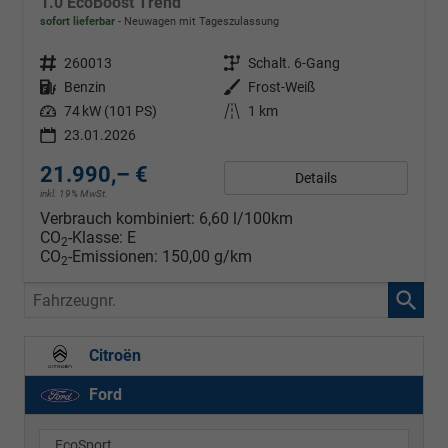
1.0 EcoBoost Trend
sofort lieferbar
Neuwagen mit Tageszulassung
Fahrzeugnr.
260013
Getriebe
Schalt. 6-Gang
Kraftstoff
Benzin
Außenfarbe
Frost-Weiß
Leistung
74 kW (101 PS)
Kilometerstand
1 km
23.01.2026
21.990,– €
Details
inkl. 19% MwSt.
Verbrauch kombiniert:
6,60 l/100km
CO
-Klasse:
E
2
CO
-Emissionen:
150,00 g/km
2
Fahrzeugnr.
Citroën
Ford
EcoSport