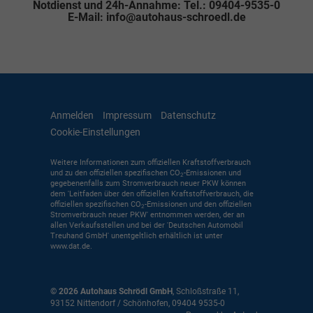
Notdienst und 24h-Annahme: Tel.: 09404-9535-0
E-Mail: info@autohaus-schroedl.de
Anmelden
Impressum
Datenschutz
Cookie-Einstellungen
Weitere Informationen zum offiziellen Kraftstoffverbrauch
und zu den offiziellen spezifischen CO
-Emissionen und
2
gegebenenfalls zum Stromverbrauch neuer PKW können
dem 'Leitfaden über den offiziellen Kraftstoffverbrauch, die
offiziellen spezifischen CO
-Emissionen und den offiziellen
2
Stromverbrauch neuer PKW' entnommen werden, der an
allen Verkaufsstellen und bei der 'Deutschen Automobil
Treuhand GmbH' unentgeltlich erhältlich ist unter
www.dat.de.
© 2026
Autohaus Schrödl GmbH
,
Schloßstraße 11
,
93152
Nittendorf / Schönhofen,
09404 9535-0