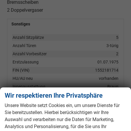
Bremsscheiben
2 Doppelvergaser
Sonstiges
Anzahl Sitzplätze
5
Anzahl Türen
3-türig
Anzahl Vorbesitzer
2
Erstzulassung
01.07.1975
FIN (VIN)
1552181714
HU/AU neu
vorhanden
Innenausstattung
Braun
Wir respektieren Ihre Privatsphäre
Kilometerstand
115950
Kraftstoff: emissionsärmster
Benzin
Unsere Website setzt Cookies ein, um unsere Dienste für
Kraftstoff: unterstützte
Benzin
Sie bereitzustellen. Hierbei berücksichtigen wir Ihre
Auswahl und verarbeiten nur die Daten für Marketing,
Lackierung
Metallic
Analytics und Personalisierung, für die Sie uns Ihr
Nichtraucher-Fahrzeug
vorhanden