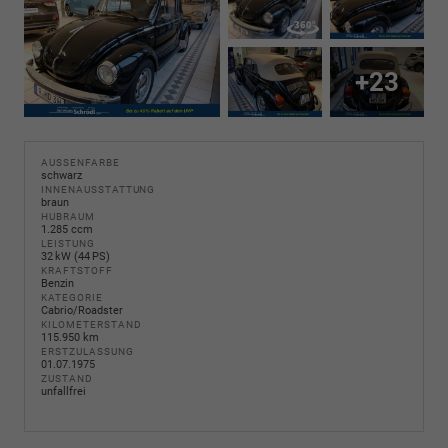
+23
AUSSENFARBE
schwarz
INNENAUSSTATTUNG
braun
HUBRAUM
1.285 ccm
LEISTUNG
32 kW (44 PS)
KRAFTSTOFF
Benzin
KATEGORIE
Cabrio/Roadster
KILOMETERSTAND
115.950 km
ERSTZULASSUNG
01.07.1975
ZUSTAND
unfallfrei