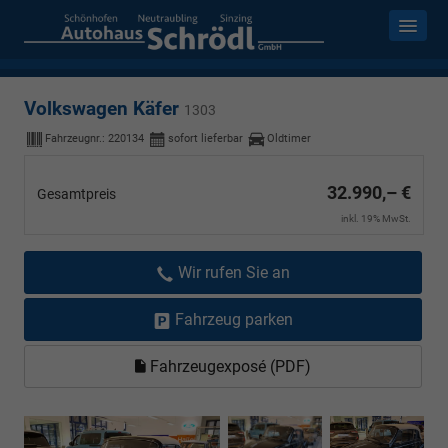
Volkswagen Käfer
1303
Fahrzeugnr.:
220134
sofort lieferbar
Oldtimer
32.990,– €
Gesamtpreis
inkl. 19% MwSt.
Wir rufen Sie an
Fahrzeug parken
Fahrzeugexposé (PDF)