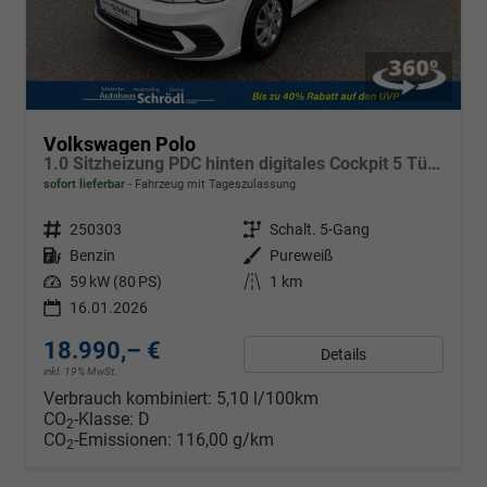
Volkswagen Polo
1.0 Sitzheizung PDC hinten digitales Cockpit 5 Türer
sofort lieferbar
Fahrzeug mit Tageszulassung
Fahrzeugnr.
250303
Getriebe
Schalt. 5-Gang
Kraftstoff
Benzin
Außenfarbe
Pureweiß
Leistung
59 kW (80 PS)
Kilometerstand
1 km
16.01.2026
18.990,– €
Details
inkl. 19% MwSt.
Verbrauch kombiniert:
5,10 l/100km
CO
-Klasse:
D
2
CO
-Emissionen:
116,00 g/km
2