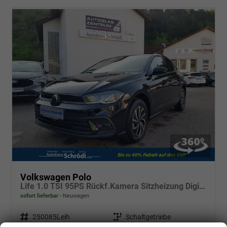
Volkswagen Polo
Life 1.0 TSI 95PS Rückf.Kamera Sitzheizung Digital Cockpit Klima PDC v+h abgd.Scheiben Bluetooth Apple Car Play Android Auto 15-LM
sofort lieferbar
Neuwagen
Fahrzeugnr.
250085Leih
Getriebe
Schaltgetriebe