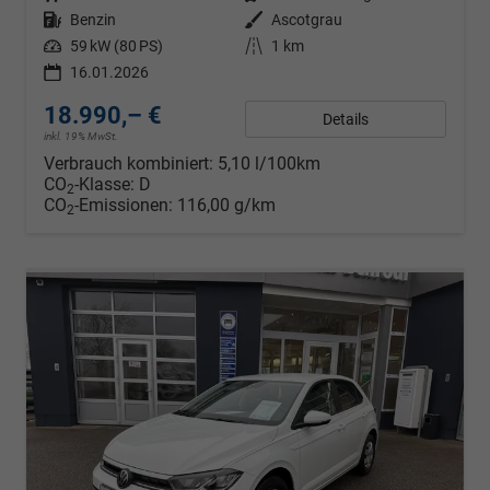
Kraftstoff
Benzin
Außenfarbe
Ascotgrau
Leistung
59 kW (80 PS)
Kilometerstand
1 km
16.01.2026
18.990,– €
Details
inkl. 19% MwSt.
Verbrauch kombiniert:
5,10 l/100km
CO
-Klasse:
D
2
CO
-Emissionen:
116,00 g/km
2