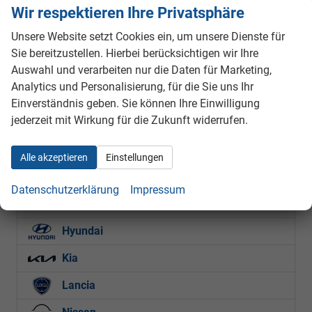
Kraftstoff
Benzin
Außenfarbe
Deep Black Perleffekt
Wir respektieren Ihre Privatsphäre
Leistung
70 kW (95 PS)
Kilometerstand
1.000 km
Unsere Website setzt Cookies ein, um unsere Dienste für
01.12.2025
Sie bereitzustellen. Hierbei berücksichtigen wir Ihre
20.990,– €
Details
Auswahl und verarbeiten nur die Daten für Marketing,
inkl. 19% MwSt.
Analytics und Personalisierung, für die Sie uns Ihr
Verbrauch kombiniert:
5,20 l/100km
Einverständnis geben. Sie können Ihre Einwilligung
CO
-Emissionen:
118,00 g/km
2
jederzeit mit Wirkung für die Zukunft widerrufen.
Fahrzeugnr.
Alle akzeptieren
Einstellungen
Citroën
Datenschutzerklärung
Impressum
Ford
Hyundai
Kia
Lancia