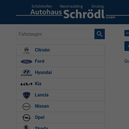
Fahrzeugnr.
i
Citroën
Gu
Ford
Hyundai
Kia
Lancia
Nissan
Opel
Skoda