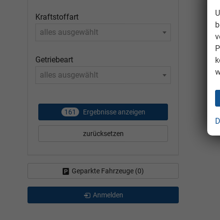
U
Kraftstoffart
b
alles ausgewählt
v
P
Getriebeart
k
w
alles ausgewählt
161
Ergebnisse anzeigen
D
zurücksetzen
Geparkte Fahrzeuge (
0
)
Anmelden