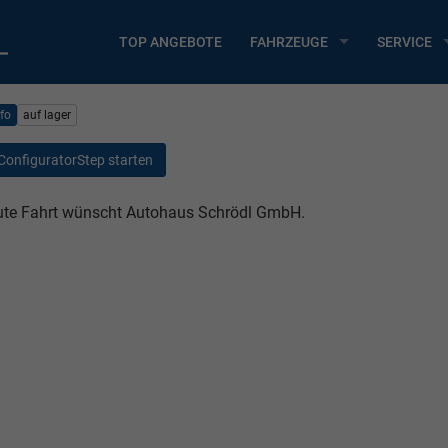
TOP ANGEBOTE
FAHRZEUGE
SERVICE
nfo
auf lager
ConfiguratorStep starten
te Fahrt wünscht Autohaus Schrödl GmbH.