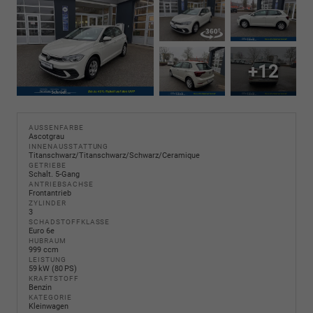
+12
AUSSENFARBE
Ascotgrau
INNENAUSSTATTUNG
Titanschwarz/Titanschwarz/Schwarz/Ceramique
GETRIEBE
Schalt. 5-Gang
ANTRIEBSACHSE
Frontantrieb
ZYLINDER
3
SCHADSTOFFKLASSE
Euro 6e
HUBRAUM
999 ccm
LEISTUNG
59 kW (80 PS)
KRAFTSTOFF
Benzin
KATEGORIE
Kleinwagen