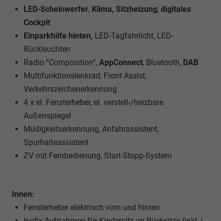
LED-Scheinwerfer
,
Klima,
Sitzheizung
,
digitales
Cockpit
Einparkhilfe hinten,
LED-Tagfahrlicht, LED-
Rückleuchten
Radio “Composition”,
AppConnect
, Bluetooth,
DAB
Multifunktionslenkrad, Front Assist,
Verkehrszeichenerkennung
4 x el. Fensterheber, el. verstell-/heizbare
Außenspiegel
Müdigkeitserkennung, Anfahrassistent,
Spurhalteassistent
ZV mit Fernbedienung, Start-Stopp-System
Innen:
Fensterheber elektrisch vorn und hinten
Isofix-Aufnahmen für Kindersitz an Rücksitze (inkl. i-