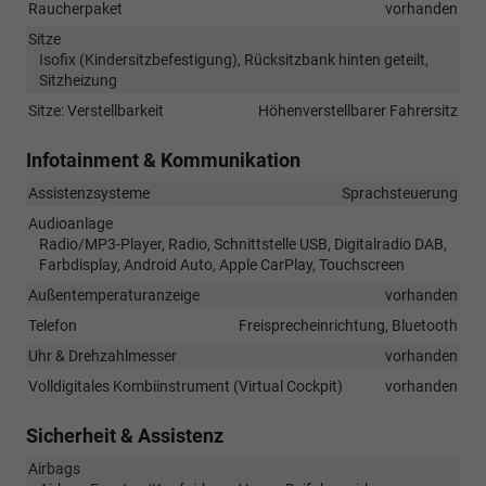
Raucherpaket
vorhanden
Sitze
Isofix (Kindersitzbefestigung), Rücksitzbank hinten geteilt,
Sitzheizung
Sitze: Verstellbarkeit
Höhenverstellbarer Fahrersitz
Infotainment & Kommunikation
Assistenzsysteme
Sprachsteuerung
Audioanlage
Radio/MP3-Player, Radio, Schnittstelle USB, Digitalradio DAB,
Farbdisplay, Android Auto, Apple CarPlay, Touchscreen
Außentemperaturanzeige
vorhanden
Telefon
Freisprecheinrichtung, Bluetooth
Uhr & Drehzahlmesser
vorhanden
Volldigitales Kombiinstrument (Virtual Cockpit)
vorhanden
Sicherheit & Assistenz
Airbags