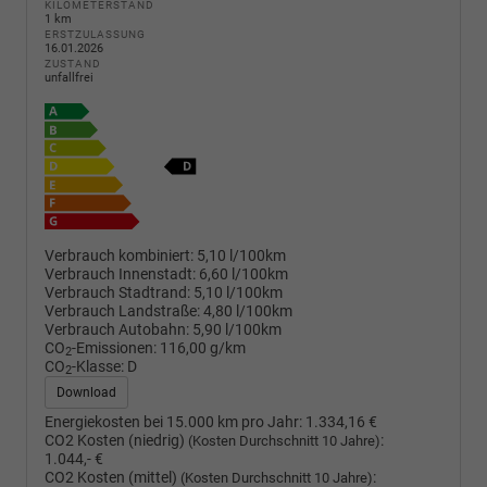
KILOMETERSTAND
1 km
ERSTZULASSUNG
16.01.2026
ZUSTAND
unfallfrei
Verbrauch kombiniert:
5,10 l/100km
Verbrauch Innenstadt:
6,60 l/100km
Verbrauch Stadtrand:
5,10 l/100km
Verbrauch Landstraße:
4,80 l/100km
Verbrauch Autobahn:
5,90 l/100km
CO
-Emissionen:
116,00 g/km
2
CO
-Klasse:
D
2
Download
Energiekosten bei 15.000 km pro Jahr:
1.334,16 €
CO2 Kosten (niedrig)
:
(Kosten Durchschnitt 10 Jahre)
1.044,- €
CO2 Kosten (mittel)
:
(Kosten Durchschnitt 10 Jahre)