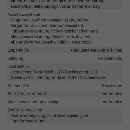
Airbag, Fenster-/Kopfairbags Vorne, Beifahrerairbag
abschaltbar, Seitenairbags Vorne, Beifahrerairbag
Assistenzsysteme
Tempomat, Notbremsassistent (City-Safety),
Berganfahrassistent, Spurhalteassistent,
Fußgängererkennung, Verkehrzeichenerkennung,
Müdigkeitserkennungs-Sensor, Notrufsystem,
Abstandswarner, Geschwindigkeitsbegrenzer
Einparkhilfe
Park Distance Control hinten
Lenkung
Servolenkung
Lichttechnik
Lichtsensor, Tagfahrlicht, LED-Rückleuchten, LED-
Scheinwerfer, LED-Tagfahrlicht, Voll-LED Scheinwerfer
Pannenhilfe
Reserverad
Start/Stop-Automatik
vorhanden
Waschwasserstandsanzeige
vorhanden
Zentralverriegelung
Zentralverriegelung, Zentralverriegelung mit
Funkfernbedienung