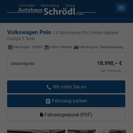
Volkswagen Polo
1.0 Sitzheizung PDC hinten digitales
Cockpit 5 Türer
Fahrzeugnr.:
250301
sofort lieferbar
Fahrzeug mit Tageszulassung
18.990,– €
Gesamtpreis
inkl. 19% MwSt.,
Wir rufen Sie an
Fahrzeug parken
Fahrzeugexposé (PDF)