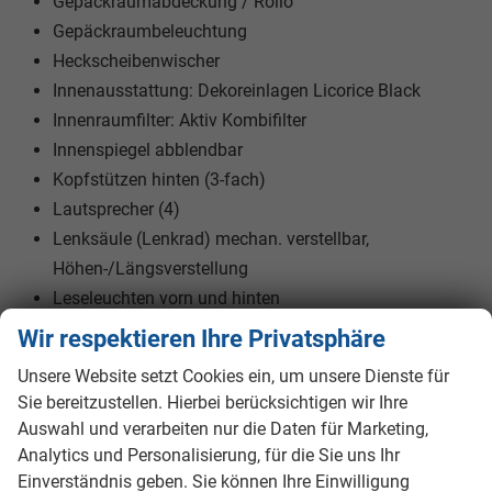
Gepäckraumabdeckung / Rollo
Gepäckraumbeleuchtung
Heckscheibenwischer
Innenausstattung: Dekoreinlagen Licorice Black
Innenraumfilter: Aktiv Kombifilter
Innenspiegel abblendbar
Kopfstützen hinten (3-fach)
Lautsprecher (4)
Lenksäule (Lenkrad) mechan. verstellbar,
Höhen-/Längsverstellung
Leseleuchten vorn und hinten
Leuchtweitenregelung
Wir respektieren Ihre Privatsphäre
Modellpflege
Unsere Website setzt Cookies ein, um unsere Dienste für
Nebelschlussleuchte
Sie bereitzustellen. Hierbei berücksichtigen wir Ihre
Radioempfang digital (DAB+)
Auswahl und verarbeiten nur die Daten für Marketing,
Radvollabdeckungen / Radzierblenden
Analytics und Personalisierung, für die Sie uns Ihr
Schadstoffarm nach Abgasnorm Euro 6e
Einverständnis geben. Sie können Ihre Einwilligung