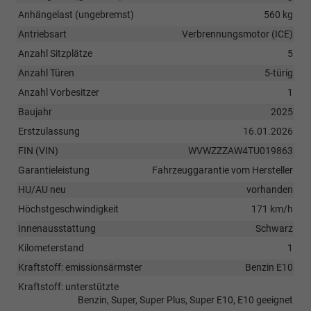
Anhängelast (ungebremst)
560 kg
Antriebsart
Verbrennungsmotor (ICE)
Anzahl Sitzplätze
5
Anzahl Türen
5-türig
Anzahl Vorbesitzer
1
Baujahr
2025
Erstzulassung
16.01.2026
FIN (VIN)
WVWZZZAW4TU019863
Garantieleistung
Fahrzeuggarantie vom Hersteller
HU/AU neu
vorhanden
Höchstgeschwindigkeit
171 km/h
Innenausstattung
Schwarz
Kilometerstand
1
Kraftstoff: emissionsärmster
Benzin E10
Kraftstoff: unterstützte
Benzin, Super, Super Plus, Super E10, E10 geeignet