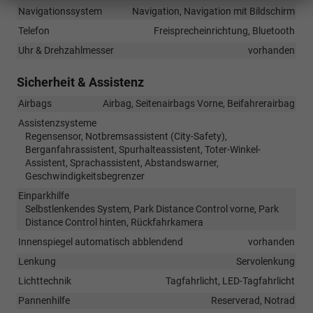
Navigationssystem
Navigation, Navigation mit Bildschirm
Telefon
Freisprecheinrichtung, Bluetooth
Uhr & Drehzahlmesser
vorhanden
Sicherheit & Assistenz
Airbags
Airbag, Seitenairbags Vorne, Beifahrerairbag
Assistenzsysteme
Regensensor, Notbremsassistent (City-Safety),
Berganfahrassistent, Spurhalteassistent, Toter-Winkel-
Assistent, Sprachassistent, Abstandswarner,
Geschwindigkeitsbegrenzer
Einparkhilfe
Selbstlenkendes System, Park Distance Control vorne, Park
Distance Control hinten, Rückfahrkamera
Innenspiegel automatisch abblendend
vorhanden
Lenkung
Servolenkung
Lichttechnik
Tagfahrlicht, LED-Tagfahrlicht
Pannenhilfe
Reserverad, Notrad