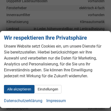
Doppelter Laderaumboden
vorhanden
Fensterheber
elektrisch 4-fach
Innenraumfilter
vorhanden
Klimatisierung
Klimaautomatik
Lenkrad
in Leder, höhenverstellbar, mit Lenkradheizung
Sitze
Wir respektieren Ihre Privatsphäre
Isofix (Kindersitzbefestigung), Rücksitzbank hinten geteilt,
Sitzheizung, Sportsitze
Unsere Website setzt Cookies ein, um unsere Dienste für
Sie bereitzustellen. Hierbei berücksichtigen wir Ihre
Sitze: Lordosenstütze
Fahrer und Beifahrer
Auswahl und verarbeiten nur die Daten für Marketing,
Sitze: Verstellbarkeit
Analytics und Personalisierung, für die Sie uns Ihr
Höhenverstellbarer Fahrer- und Beifahrersitz
Einverständnis geben. Sie können Ihre Einwilligung
Infotainment & Kommunikation
jederzeit mit Wirkung für die Zukunft widerrufen.
Assistenzsysteme
Sprachsteuerung
Alle akzeptieren
Einstellungen
Audioanlage
Radio, Schnittstelle USB, Farbdisplay, Apple CarPlay
Datenschutzerklärung
Impressum
Außentemperaturanzeige
vorhanden
Bordcomputer
vorhanden