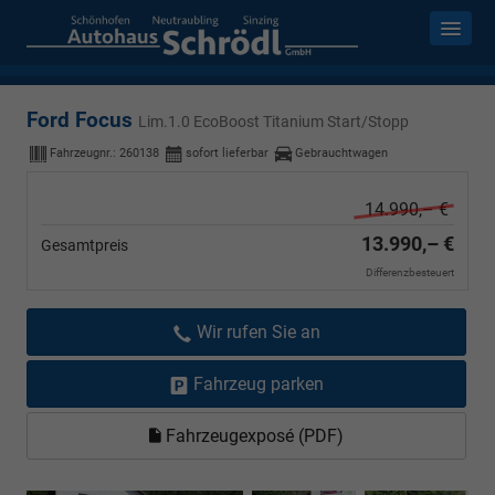
Ford Focus
Lim.1.0 EcoBoost Titanium Start/Stopp
Fahrzeugnr.:
260138
sofort lieferbar
Gebrauchtwagen
14.990,– €
13.990,– €
Gesamtpreis
Differenzbesteuert
Wir rufen Sie an
Fahrzeug parken
Fahrzeugexposé (PDF)