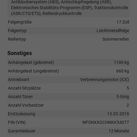
Antiblockiersystem (ABS), Antischlupfregelung (ASR),
Elektronisches Stabilitäts-Programm (ESP), Traktionskontrolle
(ASR/CTS/ETS), Reifendruckkontrolle
Felgengröße
17 Zoll
Felgentyp
Leichtmetallfelge
Reifentyp
Sommerreifen
Sonstiges
Anhängelast (gebremst)
1100 kg
Anhängelast (ungebremst)
660 kg
Antriebsart
Verbrennungsmotor (ICE)
Anzahl Sitzplätze
5
Anzahl Türen
5-türig
Anzahl Vorbesitzer
2
Erstzulassung
13.03.2019
FIN (VIN)
WF0NXXGCHNKK54077
Garantiedauer
12 Monate