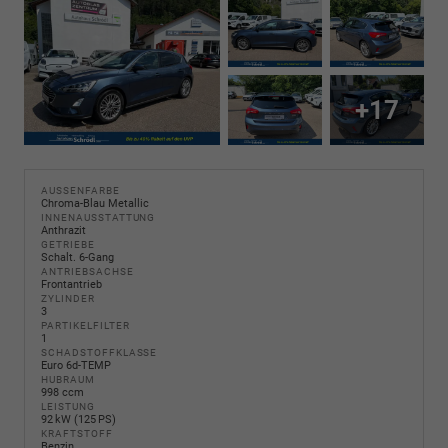
+17
AUSSENFARBE
Chroma-Blau Metallic
INNENAUSSTATTUNG
Anthrazit
GETRIEBE
Schalt. 6-Gang
ANTRIEBSACHSE
Frontantrieb
ZYLINDER
3
PARTIKELFILTER
1
SCHADSTOFFKLASSE
Euro 6d-TEMP
HUBRAUM
998 ccm
LEISTUNG
92 kW (125 PS)
KRAFTSTOFF
Benzin