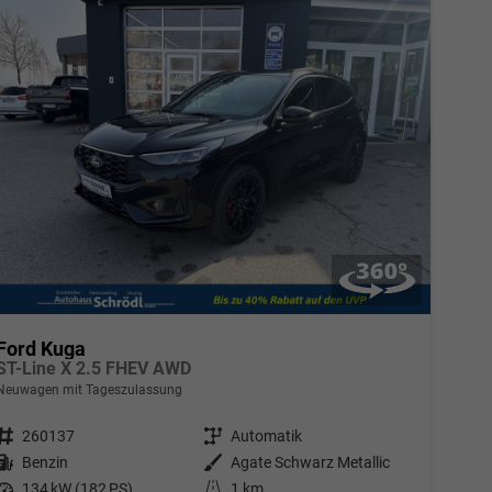
Ford Kuga
ST-Line X 2.5 FHEV AWD
Neuwagen mit Tageszulassung
Fahrzeugnr.
260137
Getriebe
Automatik
Kraftstoff
Benzin
Außenfarbe
Agate Schwarz Metallic
Leistung
134 kW (182 PS)
Kilometerstand
1 km