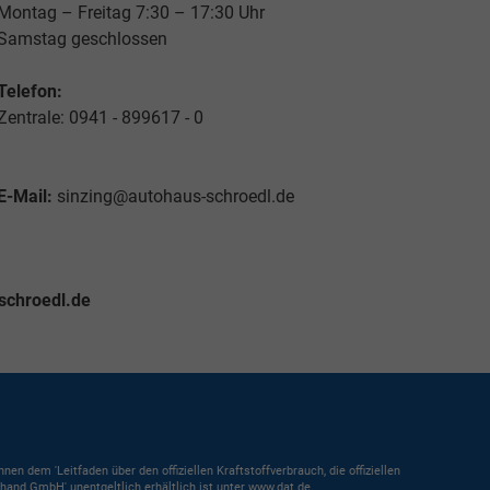
Montag – Freitag 7:30 – 17:30 Uhr
Samstag geschlossen
Telefon:
Zentrale: 0941 - 899617 - 0
E-Mail:
sinzing@autohaus-schroedl.de
schroedl.de
dem 'Leitfaden über den offiziellen Kraftstoffverbrauch, die offiziellen
and GmbH' unentgeltlich erhältlich ist unter www.dat.de.