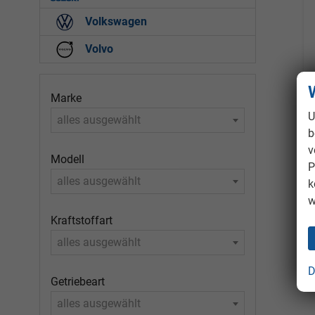
Volkswagen
Volvo
Marke
U
alles ausgewählt
b
v
Modell
P
alles ausgewählt
k
w
Kraftstoffart
alles ausgewählt
D
Getriebeart
alles ausgewählt