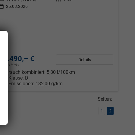
25.03.2026
42.490,– €
Details
inkl. 19% MwSt.
Verbrauch kombiniert:
5,80 l/100km
CO
-Klasse:
D
2
CO
-Emissionen:
132,00 g/km
2
Seiten:
1
2