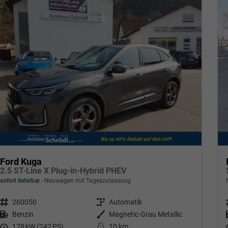
Ford Kuga
2.5 ST-Line X Plug-in-Hybrid PHEV
sofort lieferbar
Neuwagen mit Tageszulassung
Fahrzeugnr.
260050
Getriebe
Automatik
Kraftstoff
Benzin
Außenfarbe
Magnetic-Grau Metallic
Leistung
178 kW (242 PS)
Kilometerstand
10 km