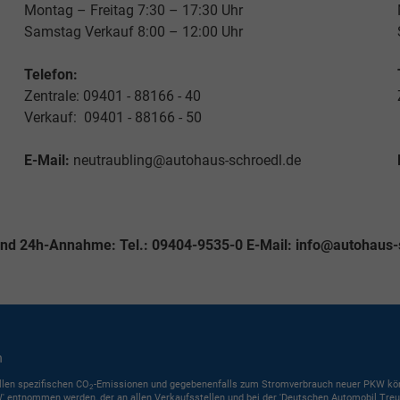
Montag – Freitag 7:30 – 17:30 Uhr
Samstag Verkauf 8:00 – 12:00 Uhr
Telefon:
Zentrale: 09401 - 88166 - 40
Verkauf: 09401 - 88166 - 50
E-Mail:
neutraubling@autohaus-schroedl.de
und 24h-Annahme: Tel.: 09404-9535-0 E-Mail: info@autohaus-
n
ellen spezifischen CO
-Emissionen und gegebenenfalls zum Stromverbrauch neuer PKW können 
2
' entnommen werden, der an allen Verkaufsstellen und bei der 'Deutschen Automobil Treuh