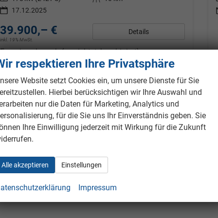
17.12.2025
39.900,– €
Details
inkl. 19% MwSt.
Energieverbrauch (gewichtet, kombiniert):
1,00 l/100km + 16,60 kWh/100km
Wir respektieren Ihre Privatsphäre
Kraftstoffverbrauch bei entladener Batterie
kombiniert:
5,50 l/100km
nsere Website setzt Cookies ein, um unsere Dienste für Sie
Stromverbrauch bei rein elektrischem Betrieb
ereitzustellen. Hierbei berücksichtigen wir Ihre Auswahl und
kombiniert:
18,90 kWh/100km
erarbeiten nur die Daten für Marketing, Analytics und
Elektrische Reichweite (EAER):
66 km
ersonalisierung, für die Sie uns Ihr Einverständnis geben. Sie
CO
-Klasse (gewichtet, kombiniert):
B
2
CO
-Klasse bei entladener Batterie:
D
önnen Ihre Einwilligung jederzeit mit Wirkung für die Zukunft
2
CO
-Emissionen (gewichtet, kombiniert):
23,00 g/km
2
iderrufen.
Datensätze pro Seite:
Alle akzeptieren
Einstellungen
10
20
50
100
250
atenschutzerklärung
Impressum