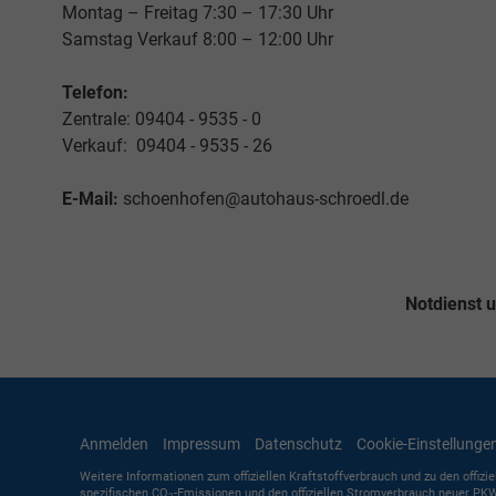
Montag – Freitag 7:30 – 17:30 Uhr
Samstag Verkauf 8:00 – 12:00 Uhr
Telefon:
Zentrale: 09404 - 9535 - 0
Verkauf: 09404 - 9535 - 26
E-Mail:
schoenhofen@autohaus-schroedl.de
Notdienst 
Anmelden
Impressum
Datenschutz
Cookie-Einstellunge
Weitere Informationen zum offiziellen Kraftstoffverbrauch und zu den offizi
spezifischen CO
-Emissionen und den offiziellen Stromverbrauch neuer PKW