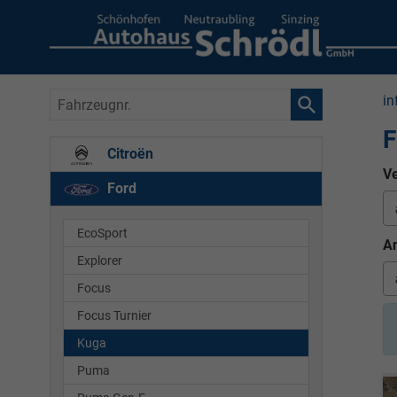
Fahrzeugnr.
in
F
Citroën
Ve
Ford
EcoSport
An
Explorer
Focus
Focus Turnier
Kuga
Puma