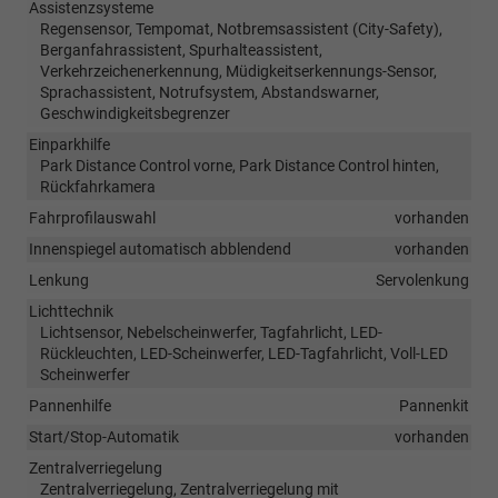
Assistenzsysteme
Regensensor, Tempomat, Notbremsassistent (City-Safety),
Berganfahrassistent, Spurhalteassistent,
Verkehrzeichenerkennung, Müdigkeitserkennungs-Sensor,
Sprachassistent, Notrufsystem, Abstandswarner,
Geschwindigkeitsbegrenzer
Einparkhilfe
Park Distance Control vorne, Park Distance Control hinten,
Rückfahrkamera
Fahrprofilauswahl
vorhanden
Innenspiegel automatisch abblendend
vorhanden
Lenkung
Servolenkung
Lichttechnik
Lichtsensor, Nebelscheinwerfer, Tagfahrlicht, LED-
Rückleuchten, LED-Scheinwerfer, LED-Tagfahrlicht, Voll-LED
Scheinwerfer
Pannenhilfe
Pannenkit
Start/Stop-Automatik
vorhanden
Zentralverriegelung
Zentralverriegelung, Zentralverriegelung mit