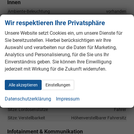
Innen
Ambiente-Beleuchtung
vorhanden
Armlehnen
Mittelarmlehne
Wir respektieren Ihre Privatsphäre
Fensterheber
elektrisch
Unsere Website setzt Cookies ein, um unsere Dienste für
Gepäckraumabtrennung
vorhanden
Sie bereitzustellen. Hierbei berücksichtigen wir Ihre
Innenraumfilter
vorhanden
Auswahl und verarbeiten nur die Daten für Marketing,
Klimatisierung
Klimaautomatik, 2-Zonen-Klimaautomatik
Analytics und Personalisierung, für die Sie uns Ihr
Einverständnis geben. Sie können Ihre Einwilligung
Laderaumabdeckung
vorhanden
jederzeit mit Wirkung für die Zukunft widerrufen.
Lenkrad
in Leder, höhenverstellbar, mit Multifunktionen, in
Sportausführung, mit Lenkradheizung
Alle akzeptieren
Einstellungen
Sitze
Isofix (Kindersitzbefestigung), Rücksitzbank hinten geteilt,
Datenschutzerklärung
Impressum
Sitzheizung, Sitzheizung hinten, Sportsitze
Sitze: Lordosenstütze
Fahrer
Sitze: Verstellbarkeit
Höhenverstellbarer Fahrersitz
Infotainment & Kommunikation