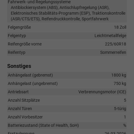
Fahrwerk- und Regelungssysteme
Antiblockiersystem (ABS), Antischlupfregelung (ASR),
Elektronisches Stabilitäts-Programm (ESP), Traktionskontrolle
(ASR/CTS/ETS), Reifendruckkontrolle, Sportfahrwerk
Felgengröße
18 Zoll
Felgentyp
Leichtmetallfelge
Reifengröße vorne
225/60R18
Reifentyp
Sommerreifen
Sonstiges
Anhängelast (gebremst)
1800 kg
Anhängelast (ungebremst)
750 kg
Antriebsart
Verbrennungsmotor (ICE)
Anzahl Sitzplätze
5
Anzahl Türen
5-türig
Anzahl Vorbesitzer
1
Batteriezustand (State of Health, SoH)
%
Erstzulassung
26.03.2026