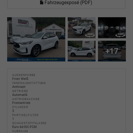
Fahrzeugexposé (PDF)
+17
AUSSENFARBE
Frost Weiß
INNENAUSSTATTUNG
Anthrazit
GETRIEBE
Automatik
ANTRIEBSACHSE
Frontantrieb
ZYLINDER
3
PARTIKELFILTER
1
SCHADSTOFFKLASSE
Euro 6d-ISC-FCM
HUBRAUM