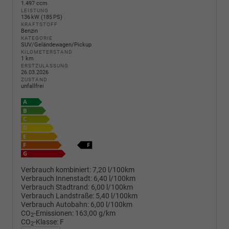
1.497 ccm
LEISTUNG
136 kW (185 PS)
KRAFTSTOFF
Benzin
KATEGORIE
SUV/Geländewagen/Pickup
KILOMETERSTAND
1 km
ERSTZULASSUNG
26.03.2026
ZUSTAND
unfallfrei
Verbrauch kombiniert:
7,20 l/100km
Verbrauch Innenstadt:
6,40 l/100km
Verbrauch Stadtrand:
6,00 l/100km
Verbrauch Landstraße:
5,40 l/100km
Verbrauch Autobahn:
6,00 l/100km
CO
-Emissionen:
163,00 g/km
2
CO
-Klasse:
F
2