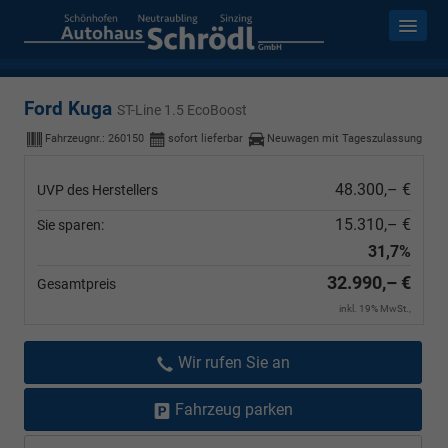
Ford Kuga
ST-Line 1.5 EcoBoost
Fahrzeugnr.:
260150
sofort lieferbar
Neuwagen mit Tageszulassung
48.300,– €
UVP des Herstellers
15.310,– €
Sie sparen:
31,7%
32.990,– €
Gesamtpreis
inkl. 19% MwSt.,
Wir rufen Sie an
Fahrzeug parken