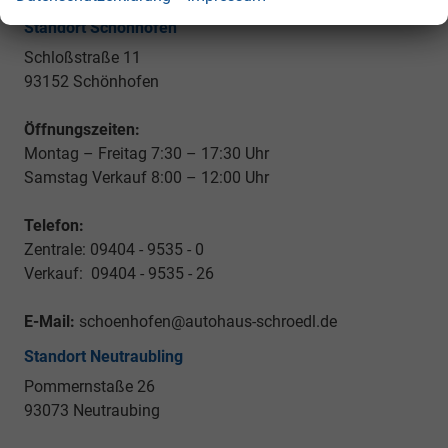
Standort Schönhofen
Schloßstraße 11
93152 Schönhofen
Öffnungszeiten:
Montag – Freitag 7:30 – 17:30 Uhr
Samstag Verkauf 8:00 – 12:00 Uhr
Telefon:
Zentrale: 09404 - 9535 - 0
Verkauf: 09404 - 9535 - 26
E-Mail:
schoenhofen@autohaus-schroedl.de
Standort Neutraubling
Pommernstaße 26
93073 Neutraubing