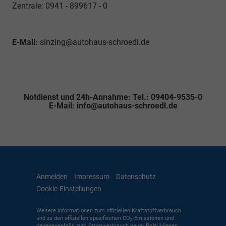
Zentrale: 0941 - 899617 - 0
E-Mail:
sinzing@autohaus-schroedl.de
Notdienst und 24h-Annahme: Tel.: 09404-9535-0
E-Mail: info@autohaus-schroedl.de
Anmelden
Impressum
Datenschutz
Cookie-Einstellungen
Weitere Informationen zum offiziellen Kraftstoffverbrauch
und zu den offiziellen spezifischen CO
-Emissionen und
2
gegebenenfalls zum Stromverbrauch neuer PKW können