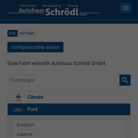
info
auf lager
ConfiguratorStep starten
Gute Fahrt wünscht Autohaus Schrödl GmbH.
Fahrzeugnr.
Citroën
Ford
EcoSport
Explorer