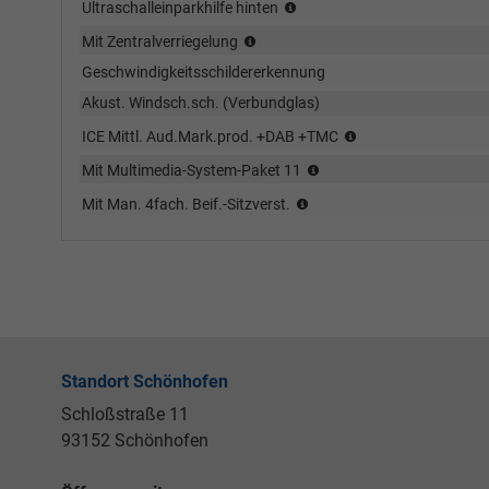
Parkpilot
Ultraschalleinparkhilfe hinten
akustisch
Zentralverriegelung
Mit Zentralverriegelung
hinten
m.
Geschwindigkeitsschildererkennung
FunkfernbedienungInnenbetätigu
und
Akust. Windsch.sch. (Verbundglas)
Safesicherung
Mit
ICE Mittl. Aud.Mark.prod. +DAB +TMC
Multimedia-
Multimedia-
Mit Multimedia-System-Paket 11
System-
System
Paket
Höheneinstellung,manuell,
Mit Man. 4fach. Beif.-Sitzverst.
Ausrüstung
12
Vordersitze
3
Standort Schönhofen
Schloßstraße 11
93152 Schönhofen