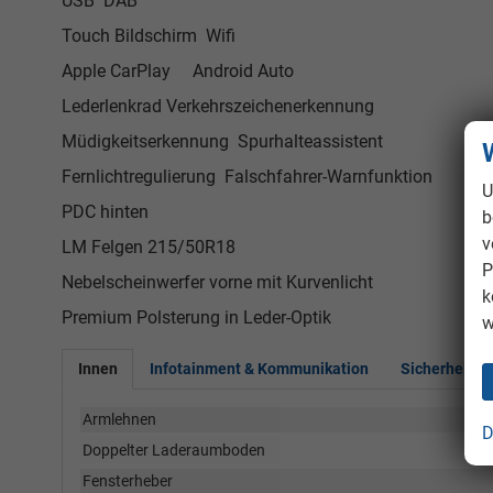
USB DAB
Touch Bildschirm Wifi
Apple CarPlay Android Auto
Lederlenkrad Verkehrszeichenerkennung
Müdigkeitserkennung Spurhalteassistent
Fernlichtregulierung Falschfahrer-Warnfunktion
U
PDC hinten
b
v
LM Felgen 215/50R18
P
Nebelscheinwerfer vorne mit Kurvenlicht
k
Premium Polsterung in Leder-Optik
w
Innen
Infotainment & Kommunikation
Sicherheit &
Armlehnen
D
Doppelter Laderaumboden
Fensterheber