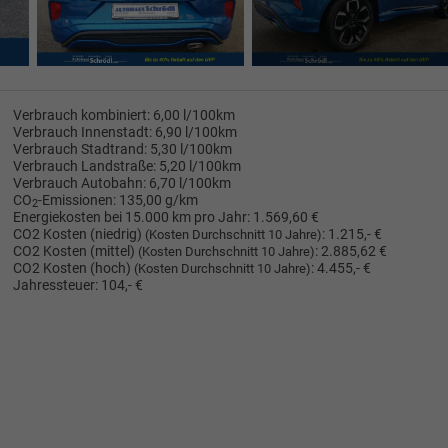
Verbrauch kombiniert:
6,00 l/100km
Verbrauch Innenstadt:
6,90 l/100km
Verbrauch Stadtrand:
5,30 l/100km
Verbrauch Landstraße:
5,20 l/100km
Verbrauch Autobahn:
6,70 l/100km
CO
-Emissionen:
135,00 g/km
2
Energiekosten bei 15.000 km pro Jahr:
1.569,60 €
CO2 Kosten (niedrig)
:
1.215,- €
(Kosten Durchschnitt 10 Jahre)
CO2 Kosten (mittel)
:
2.885,62 €
(Kosten Durchschnitt 10 Jahre)
CO2 Kosten (hoch)
:
4.455,- €
(Kosten Durchschnitt 10 Jahre)
Jahressteuer:
104,- €