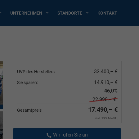
UNTERNEHMEN
STANDORTE
KONTAKT
32.400,– €
UVP des Herstellers
14.910,– €
Sie sparen:
46,0%
22.990,– €
17.490,– €
Gesamtpreis
inkl. 19% MwSt.,
Wir rufen Sie an