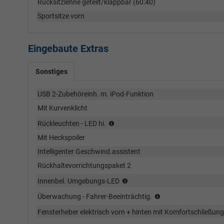
Rücksitzlehne geteilt/klappbar (60:40)
Sportsitze vorn
Eingebaute Extras
Sonstiges
USB 2-Zubehöreinh. m. iPod-Funktion
Mit Kurvenklicht
SBBR-
Rückleuchten - LED hi.
Leuchte
Mit Heckspoiler
in
LED-
Intelligenter Geschwind.assistent
Technik
Rückhaltevorrichtungspaket 2
LED-
Innenbel. Umgebungs-LED
Lampe
Spurhalteassistent
Überwachung - Fahrer-Beeinträchtig.
vorn
und
Fensterheber elektrisch vorn + hinten mit Komfortschließun
hinten