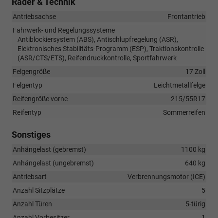
Räder & Technik
Antriebsachse
Frontantrieb
Fahrwerk- und Regelungssysteme
Antiblockiersystem (ABS), Antischlupfregelung (ASR),
Elektronisches Stabilitäts-Programm (ESP), Traktionskontrolle
(ASR/CTS/ETS), Reifendruckkontrolle, Sportfahrwerk
Felgengröße
17 Zoll
Felgentyp
Leichtmetallfelge
Reifengröße vorne
215/55R17
Reifentyp
Sommerreifen
Sonstiges
Anhängelast (gebremst)
1100 kg
Anhängelast (ungebremst)
640 kg
Antriebsart
Verbrennungsmotor (ICE)
Anzahl Sitzplätze
5
Anzahl Türen
5-türig
Anzahl Vorbesitzer
1