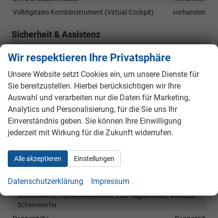
Volldigitales Kombiinstrument (Virtual Cockpit)
vorhanden
Sicherheit & Assistenz
Airbags
Airbag, Seitenairbags Vorne, Beifahrerairbag
Wir respektieren Ihre Privatsphäre
Assistenzsysteme
Regensensor, Tempomat, Notbremsassistent (City-Safety),
Unsere Website setzt Cookies ein, um unsere Dienste für
Berganfahrassistent, Spurhalteassistent,
Sie bereitzustellen. Hierbei berücksichtigen wir Ihre
Fußgängererkennung, Verkehrzeichenerkennung,
Auswahl und verarbeiten nur die Daten für Marketing,
Müdigkeitserkennungs-Sensor, Sprachassistent,
Analytics und Personalisierung, für die Sie uns Ihr
Notrufsystem, Abstandswarner, Geschwindigkeitsbegrenzer
Einverständnis geben. Sie können Ihre Einwilligung
Einparkhilfe
Park Distance Control hinten, Rückfahrkamera
jederzeit mit Wirkung für die Zukunft widerrufen.
Fahrprofilauswahl
vorhanden
Innenspiegel automatisch abblendend
vorhanden
Alle akzeptieren
Einstellungen
Lenkung
Servolenkung
Lichttechnik
Datenschutzerklärung
Impressum
Lichtsensor, Tagfahrlicht, LED-Rückleuchten, LED-
Scheinwerfer, Fernlichtassistent, LED-Tagfahrlicht, Voll-LED
Scheinwerfer