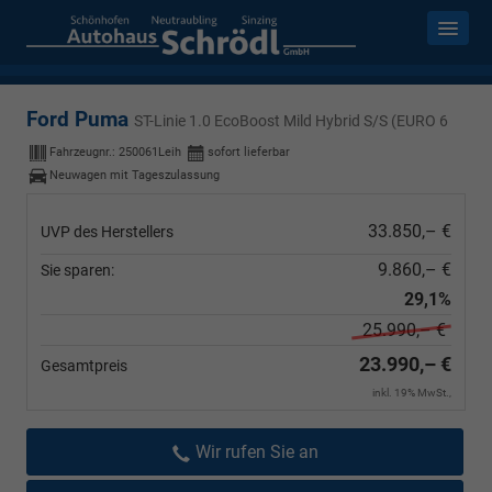
Ford Puma
ST-Linie 1.0 EcoBoost Mild Hybrid S/S (EURO 6
Fahrzeugnr.:
250061Leih
sofort lieferbar
Neuwagen mit Tageszulassung
33.850,– €
UVP des Herstellers
9.860,– €
Sie sparen:
29,1%
25.990,– €
23.990,– €
Gesamtpreis
inkl. 19% MwSt.,
Wir rufen Sie an