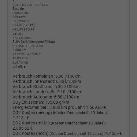
1
SCHADSTOFFKLASSE
Euro 6e
HUBRAUM
999 ccm
LEISTUNG
92 kW (125 PS)
KRAFTSTOFF
Benzin
KATEGORIE
SUV/Geländewagen/Pickup
KILOMETERSTAND
5.000 km
ERSTZULASSUNG
12.03.2025
ZUSTAND
unfallfrei
Verbrauch kombiniert:
6,00 l/100km
Verbrauch Innenstadt:
6,80 l/100km
Verbrauch Stadtrand:
5,30 l/100km
Verbrauch Landstraße:
5,10 l/100km
Verbrauch Autobahn:
6,80 l/100km
CO
-Emissionen:
135,00 g/km
2
Energiekosten bei 15.000 km pro Jahr:
1.569,60 €
CO2 Kosten (niedrig)
:
(Kosten Durchschnitt 10 Jahre)
1.215,- €
CO2 Kosten (mittel)
:
(Kosten Durchschnitt 10 Jahre)
2.885,62 €
CO2 Kosten (hoch)
:
4.455,- €
(Kosten Durchschnitt 10 Jahre)