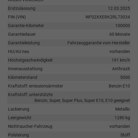
Erstzulassung
12.03.2025
FIN (VIN)
WF02XXERK2RL73034
Garantie-Kilometer
100000
Garantiedauer
60 Monate
Garantieleistung
Fahrzeuggarantie vom Hersteller
HU/AU neu
vorhanden
Höchstgeschwindigkeit
191 km/h
Innenausstattung
Anthrazit
Kilometerstand
5000
Kraftstoff: emissionsärmster
Benzin E10
Kraftstoff: unterstützte
Benzin, Super, Super Plus, Super E10, E10 geeignet
Lackierung
Metallic
Leergewicht
1280 kg
Nichtraucher-Fahrzeug
vorhanden
Polsterung
Stoff