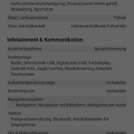
Isofix (Kindersitzbefestigung), Rücksitzbank hinten geteilt,
Sitzheizung, Sportsitze
Sitze: Lordosenstütze
Fahrer
Sitze: Verstellbarkeit
Höhenverstellbarer Fahrersitz
Infotainment & Kommunikation
Assistenzsysteme
Sprachsteuerung
Audioanlage
Radio, Schnittstelle USB, Digitalradio DAB, Farbdisplay,
Android Auto, Apple CarPlay, Musikstreaming integriert,
Touchscreen
Außentemperaturanzeige
vorhanden
Bordcomputer
vorhanden
Navigationssystem
Navigation, Navigation mit Bildschirm, Navigation per Audio
Telefon
Freisprecheinrichtung, Bluetooth, Induktionsladen für
Smartphones
Uhr & Drehzahlmesser
vorhanden