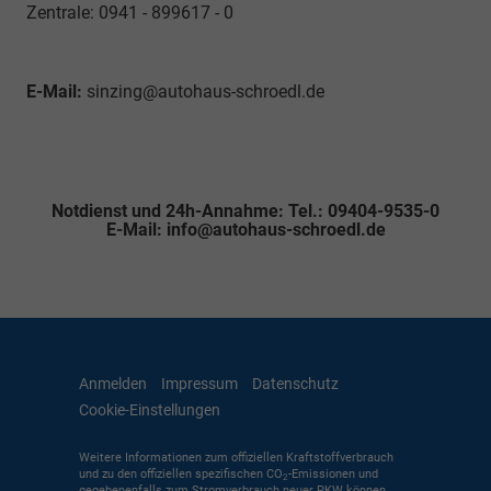
Zentrale: 0941 - 899617 - 0
E-Mail:
sinzing@autohaus-schroedl.de
Notdienst und 24h-Annahme: Tel.: 09404-9535-0
E-Mail: info@autohaus-schroedl.de
Anmelden
Impressum
Datenschutz
Cookie-Einstellungen
Weitere Informationen zum offiziellen Kraftstoffverbrauch
und zu den offiziellen spezifischen CO
-Emissionen und
2
gegebenenfalls zum Stromverbrauch neuer PKW können