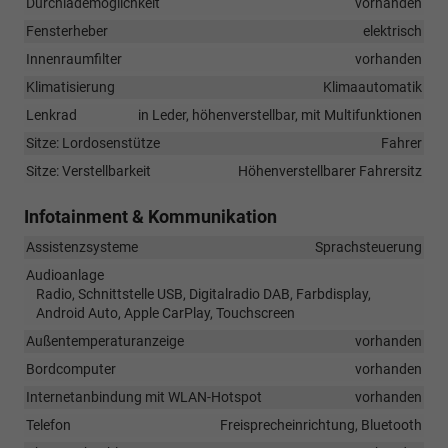
Durchlademöglichkeit
vorhanden
Fensterheber
elektrisch
Innenraumfilter
vorhanden
Klimatisierung
Klimaautomatik
Lenkrad
in Leder, höhenverstellbar, mit Multifunktionen
Sitze: Lordosenstütze
Fahrer
Sitze: Verstellbarkeit
Höhenverstellbarer Fahrersitz
Infotainment & Kommunikation
Assistenzsysteme
Sprachsteuerung
Audioanlage
Radio, Schnittstelle USB, Digitalradio DAB, Farbdisplay,
Android Auto, Apple CarPlay, Touchscreen
Außentemperaturanzeige
vorhanden
Bordcomputer
vorhanden
Internetanbindung mit WLAN-Hotspot
vorhanden
Telefon
Freisprecheinrichtung, Bluetooth