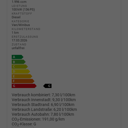
1.996 ccm
LEISTUNG
100 kW (136 PS)
KRAFTSTOFF
Diesel
KATEGORIE
Van/Minibus
KILOMETERSTAND
1 km
ERSTZULASSUNG
17.03.2026
ZUSTAND
unfallfrei
Verbrauch kombiniert:
7,30 l/100km
Verbrauch Innenstadt:
9,30 l/100km
Verbrauch Stadtrand:
6,90 l/100km
Verbrauch Landstraße:
6,20 l/100km
Verbrauch Autobahn:
7,80 l/100km
CO
-Emissionen:
191,00 g/km
2
CO
-Klasse:
G
2