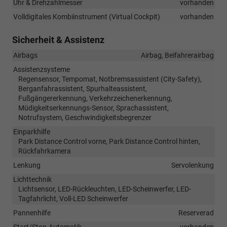
Uhr & Drehzahlmesser
vorhanden
Volldigitales Kombiinstrument (Virtual Cockpit)
vorhanden
Sicherheit & Assistenz
Airbags
Airbag, Beifahrerairbag
Assistenzsysteme
Regensensor, Tempomat, Notbremsassistent (City-Safety),
Berganfahrassistent, Spurhalteassistent,
Fußgängererkennung, Verkehrzeichenerkennung,
Müdigkeitserkennungs-Sensor, Sprachassistent,
Notrufsystem, Geschwindigkeitsbegrenzer
Einparkhilfe
Park Distance Control vorne, Park Distance Control hinten,
Rückfahrkamera
Lenkung
Servolenkung
Lichttechnik
Lichtsensor, LED-Rückleuchten, LED-Scheinwerfer, LED-
Tagfahrlicht, Voll-LED Scheinwerfer
Pannenhilfe
Reserverad
Start/Stop-Automatik
vorhanden