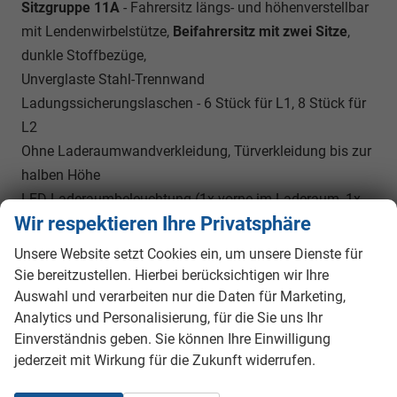
Sitzgruppe 11A
- Fahrersitz längs- und höhenverstellbar
mit Lendenwirbelstütze,
Beifahrersitz mit zwei Sitze
,
dunkle Stoffbezüge,
Unverglaste Stahl-Trennwand
Ladungssicherungslaschen - 6 Stück für L1, 8 Stück für
L2
Ohne Laderaumwandverkleidung, Türverkleidung bis zur
halben Höhe
LED-Laderaumbeleuchtung (1x vorne im Laderaum, 1x
Wir respektieren Ihre Privatsphäre
hinten)
Niedriges Dach; maximale Tragfähigkeit 170 kg
Unsere Website setzt Cookies ein, um unsere Dienste für
Elektrisch beheizbare Windschutzscheibe
Sie bereitzustellen. Hierbei berücksichtigen wir Ihre
Automatische Scheibenwischer mit
Regensensor
,
Auswahl und verarbeiten nur die Daten für Marketing,
Analytics und Personalisierung, für die Sie uns Ihr
Scheibenwaschwasseranzeige
Einverständnis geben. Sie können Ihre Einwilligung
Seitliche Schiebetür rechts
jederzeit mit Wirkung für die Zukunft widerrufen.
Flügeltüren hinten – bis zu 180° zu öffnen
Heckklappe ohne Fenster