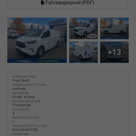
Fahrzeugexposé (PDF)
+13
AUSSENFARBE
Frost Weiß
INNENAUSSTATTUNG
Anthrazit
GETRIEBE
Schalt. 6-Gang
ANTRIEBSACHSE
Frontantrieb
ZYLINDER
4
PARTIKELFILTER
1
SCHADSTOFFKLASSE
Euro 6d-ISC-FCM
HUBRAUM