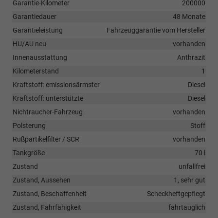
Garantie-Kilometer
200000
Garantiedauer
48 Monate
Garantieleistung
Fahrzeuggarantie vom Hersteller
HU/AU neu
vorhanden
Innenausstattung
Anthrazit
Kilometerstand
1
Kraftstoff: emissionsärmster
Diesel
Kraftstoff: unterstützte
Diesel
Nichtraucher-Fahrzeug
vorhanden
Polsterung
Stoff
Rußpartikelfilter / SCR
vorhanden
Tankgröße
70 l
Zustand
unfallfrei
Zustand, Aussehen
1, sehr gut
Zustand, Beschaffenheit
Scheckheftgepflegt
Zustand, Fahrfähigkeit
fahrtauglich