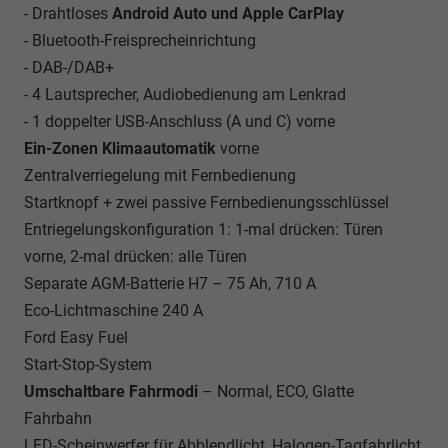
- Drahtloses
Android Auto und Apple CarPlay
- Bluetooth-Freisprecheinrichtung
- DAB-/DAB+
- 4 Lautsprecher, Audiobedienung am Lenkrad
- 1 doppelter USB-Anschluss (A und C) vorne
Ein-Zonen Klimaautomatik
vorne
Zentralverriegelung mit Fernbedienung
Startknopf + zwei passive Fernbedienungsschlüssel
Entriegelungskonfiguration 1: 1-mal drücken: Türen
vorne, 2-mal drücken: alle Türen
Separate AGM-Batterie H7 – 75 Ah, 710 A
Eco-Lichtmaschine 240 A
Ford Easy Fuel
Start-Stop-System
Umschaltbare Fahrmodi
– Normal, ECO, Glatte
Fahrbahn
LED-Scheinwerfer für Abblendlicht, Halogen-Tagfahrlicht