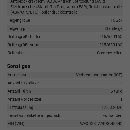
Antiblockiersystem (ABS), Antischlupfregelung (ASR),
Elektronisches Stabilitäts-Programm (ESP), Traktionskontrolle
(ASR/CTS/ETS), Reifendruckkontrolle
Felgengröße
16 Zoll
Felgentyp
Stahlfelge
Reifengröße hinten
215/65R16C
Reifengröße vorne
215/65R16C
Reifentyp
Sommerreifen
Sonstiges
Antriebsart
Verbrennungsmotor (ICE)
Anzahl Sitzplätze
3
Anzahl Türen
6-türig
Anzahl Vorbesitzer
1
Erstzulassung
17.03.2026
Feinstaubplakette angebracht
vorhanden
FIN (VIN)
WF0RXXTA9RSG45442