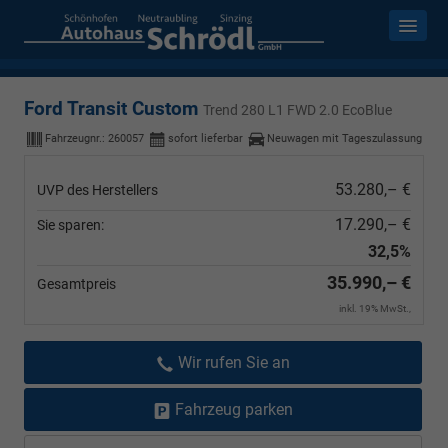
Ford Transit Custom
Trend 280 L1 FWD 2.0 EcoBlue
Fahrzeugnr.:
260057
sofort lieferbar
Neuwagen mit Tageszulassung
53.280,– €
UVP des Herstellers
17.290,– €
Sie sparen:
32,5%
35.990,– €
Gesamtpreis
inkl. 19% MwSt.,
Wir rufen Sie an
Fahrzeug parken