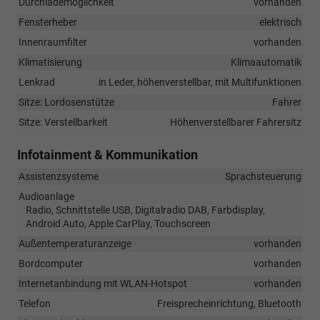
Durchlademöglichkeit
vorhanden
Fensterheber
elektrisch
Innenraumfilter
vorhanden
Klimatisierung
Klimaautomatik
Lenkrad
in Leder, höhenverstellbar, mit Multifunktionen
Sitze: Lordosenstütze
Fahrer
Sitze: Verstellbarkeit
Höhenverstellbarer Fahrersitz
Infotainment & Kommunikation
Assistenzsysteme
Sprachsteuerung
Audioanlage
Radio, Schnittstelle USB, Digitalradio DAB, Farbdisplay,
Android Auto, Apple CarPlay, Touchscreen
Außentemperaturanzeige
vorhanden
Bordcomputer
vorhanden
Internetanbindung mit WLAN-Hotspot
vorhanden
Telefon
Freisprecheinrichtung, Bluetooth