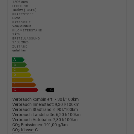
1.996 ccm
LEISTUNG
100 kW (136 PS)
KRAFTSTOFF
Diesel
KATEGORIE
Van/Minibus
KILOMETERSTAND
1 km
ERSTZULASSUNG
17.03.2026
ZUSTAND
unfallfrei
Verbrauch kombiniert:
7,30 l/100km
Verbrauch Innenstadt:
9,30 l/100km
Verbrauch Stadtrand:
6,90 l/100km
Verbrauch Landstraße:
6,20 l/100km
Verbrauch Autobahn:
7,80 l/100km
CO
-Emissionen:
191,00 g/km
2
CO
-Klasse:
G
2