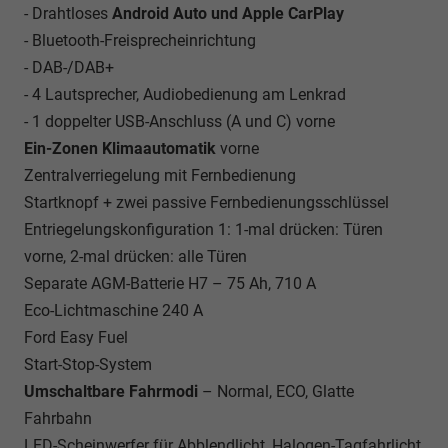
- Drahtloses
Android Auto und Apple CarPlay
- Bluetooth-Freisprecheinrichtung
- DAB-/DAB+
- 4 Lautsprecher, Audiobedienung am Lenkrad
- 1 doppelter USB-Anschluss (A und C) vorne
Ein-Zonen Klimaautomatik
vorne
Zentralverriegelung mit Fernbedienung
Startknopf + zwei passive Fernbedienungsschlüssel
Entriegelungskonfiguration 1: 1-mal drücken: Türen
vorne, 2-mal drücken: alle Türen
Separate AGM-Batterie H7 – 75 Ah, 710 A
Eco-Lichtmaschine 240 A
Ford Easy Fuel
Start-Stop-System
Umschaltbare Fahrmodi
– Normal, ECO, Glatte
Fahrbahn
LED-Scheinwerfer für Abblendlicht, Halogen-Tagfahrlicht