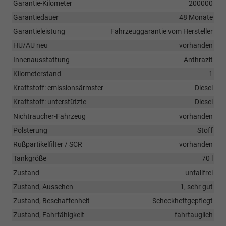
Garantie-Kilometer
200000
Garantiedauer
48 Monate
Garantieleistung
Fahrzeuggarantie vom Hersteller
HU/AU neu
vorhanden
Innenausstattung
Anthrazit
Kilometerstand
1
Kraftstoff: emissionsärmster
Diesel
Kraftstoff: unterstützte
Diesel
Nichtraucher-Fahrzeug
vorhanden
Polsterung
Stoff
Rußpartikelfilter / SCR
vorhanden
Tankgröße
70 l
Zustand
unfallfrei
Zustand, Aussehen
1, sehr gut
Zustand, Beschaffenheit
Scheckheftgepflegt
Zustand, Fahrfähigkeit
fahrtauglich