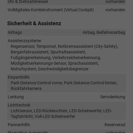
Uhr & Drehzahlmesser
vorhanden
Volldigitales Kombiinstrument (Virtual Cockpit)
vorhanden
Sicherheit & Assistenz
Airbags
Airbag, Beifahrerairbag
Assistenzsysteme
Regensensor, Tempomat, Notbremsassistent (City-Safety),
Berganfahrassistent, Spurhalteassistent,
Fußgängererkennung, Verkehrzeichenerkennung,
Müdigkeitserkennungs-Sensor, Sprachassistent,
Notrufsystem, Geschwindigkeitsbegrenzer
Einparkhilfe
Park Distance Control vorne, Park Distance Control hinten,
Rückfahrkamera
Lenkung
Servolenkung
Lichttechnik
Lichtsensor, LED-Rückleuchten, LED-Scheinwerfer, LED-
Tagfahrlicht, Voll-LED Scheinwerfer
Pannenhilfe
Reserverad
Start/Stop-Automatik
vorhanden