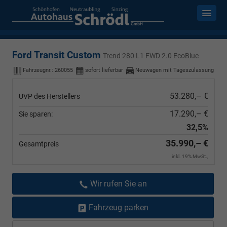
Ford Transit Custom
Trend 280 L1 FWD 2.0 EcoBlue
Fahrzeugnr.:
260055
sofort lieferbar
Neuwagen mit Tageszulassung
53.280,– €
UVP des Herstellers
17.290,– €
Sie sparen:
32,5%
35.990,– €
Gesamtpreis
inkl. 19% MwSt.,
Wir rufen Sie an
Fahrzeug parken