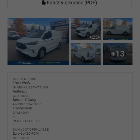
Fahrzeugexposé (PDF)
+13
AUSSENFARBE
Frost Weiß
INNENAUSSTATTUNG
Anthrazit
GETRIEBE
Schalt. 6-Gang
ANTRIEBSACHSE
Frontantrieb
ZYLINDER
4
PARTIKELFILTER
1
SCHADSTOFFKLASSE
Euro 6d-ISC-FCM
HUBRAUM