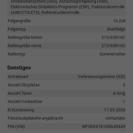
Antiblockiersystem (ABS), Antischlupfregelung (ASR),
Elektronisches Stabilitäts-Programm (ESP), Traktionskontrolle
(ASR/CTS/ETS), Reifendruckkontrolle
Felgengröße
16 Zoll
Felgentyp
Stahlfelge
Reifengröße hinten
215/65R16C
Reifengröße vorne
215/65R16C
Reifentyp
Sommerreifen
Sonstiges
Antriebsart
Verbrennungsmotor (ICE)
Anzahl Sitzplätze
3
Anzahl Türen
6-türig
Anzahl Vorbesitzer
1
Erstzulassung
17.03.2026
Feinstaubplakette angebracht
vorhanden
FIN (VIN)
WF0RXXTA1RSG45449