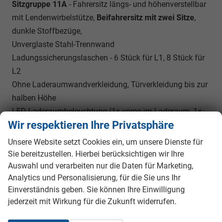
Sitzgruppe 11A
- Fahrersitz längs- und höhenverstellbar
mit Lendenwirbelstütze,
Beifahrersitz mit zwei Sitze
,
dunkle Stoffbezüge,
Unverglaste Stahl-Trennwand
Ladungssicherungslaschen - 6 Stück für L1, 8 Stück für
L2
Ohne Laderaumwandverkleidung, Türverkleidung bis zur
halben Höhe
LED-Laderaumbeleuchtung (1x vorne im Laderaum, 1x
Wir respektieren Ihre Privatsphäre
hinten)
Niedriges Dach; maximale Tragfähigkeit 170 kg
Unsere Website setzt Cookies ein, um unsere Dienste für
Elektrisch beheizbare Windschutzscheibe
Sie bereitzustellen. Hierbei berücksichtigen wir Ihre
Automatische Scheibenwischer mit
Regensensor
,
Auswahl und verarbeiten nur die Daten für Marketing,
Analytics und Personalisierung, für die Sie uns Ihr
Scheibenwaschwasseranzeige
Einverständnis geben. Sie können Ihre Einwilligung
Seitliche Schiebetür rechts
jederzeit mit Wirkung für die Zukunft widerrufen.
Flügeltüren hinten – bis zu 180° zu öffnen
Heckklappe ohne Fenster