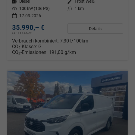
Kraftstoff
Diesel
Außenfarbe
Frost Weiß
Leistung
100 kW (136 PS)
Kilometerstand
1 km
17.03.2026
35.990,– €
Details
inkl. 19% MwSt.
Verbrauch kombiniert:
7,30 l/100km
CO
-Klasse:
G
2
CO
-Emissionen:
191,00 g/km
2