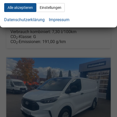
Leistung
100 kW (136 PS)
Kilometerstand
1 km
Alle akzeptieren
Einstellungen
17.03.2026
35.990,– €
Datenschutzerklärung
Impressum
Details
inkl. 19% MwSt.
Verbrauch kombiniert:
7,30 l/100km
CO
-Klasse:
G
2
CO
-Emissionen:
191,00 g/km
2