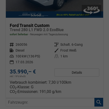
Ford Transit Custom
Trend 280 L1 FWD 2.0 EcoBlue
sofort lieferbar
Neuwagen mit Tageszulassung
Fahrzeugnr.
260056
Getriebe
Schalt. 6-Gang
Kraftstoff
Diesel
Außenfarbe
Frost Weiß
Leistung
100 kW (136 PS)
Kilometerstand
1 km
17.03.2026
35.990,– €
Details
inkl. 19% MwSt.
Verbrauch kombiniert:
7,30 l/100km
CO
-Klasse:
G
2
CO
-Emissionen:
191,00 g/km
2
Fahrzeugnr.