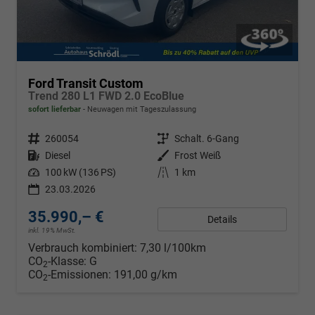
Ford Transit Custom
Trend 280 L1 FWD 2.0 EcoBlue
sofort lieferbar
Neuwagen mit Tageszulassung
Fahrzeugnr.
260054
Getriebe
Schalt. 6-Gang
Kraftstoff
Diesel
Außenfarbe
Frost Weiß
Leistung
100 kW (136 PS)
Kilometerstand
1 km
23.03.2026
35.990,– €
Details
inkl. 19% MwSt.
Verbrauch kombiniert:
7,30 l/100km
CO
-Klasse:
G
2
CO
-Emissionen:
191,00 g/km
2