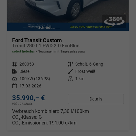
Ford Transit Custom
Trend 280 L1 FWD 2.0 EcoBlue
sofort lieferbar
Neuwagen mit Tageszulassung
Fahrzeugnr.
260053
Getriebe
Schalt. 6-Gang
Kraftstoff
Diesel
Außenfarbe
Frost Weiß
Leistung
100 kW (136 PS)
Kilometerstand
1 km
17.03.2026
35.990,– €
Details
inkl. 19% MwSt.
Verbrauch kombiniert:
7,30 l/100km
CO
-Klasse:
G
2
CO
-Emissionen:
191,00 g/km
2