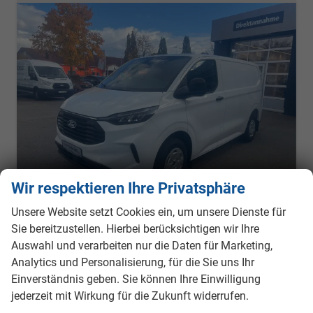
Wir respektieren Ihre Privatsphäre
Unsere Website setzt Cookies ein, um unsere Dienste für
Sie bereitzustellen. Hierbei berücksichtigen wir Ihre
Ford Transit Custom
Auswahl und verarbeiten nur die Daten für Marketing,
Trend 280 L1 FWD 2.0 EcoBlue
Analytics und Personalisierung, für die Sie uns Ihr
sofort lieferbar
Neuwagen mit Tageszulassung
Einverständnis geben. Sie können Ihre Einwilligung
Fahrzeugnr.
260055
Getriebe
Schalt. 6-Gang
jederzeit mit Wirkung für die Zukunft widerrufen.
Kraftstoff
Diesel
Außenfarbe
Frost Weiß