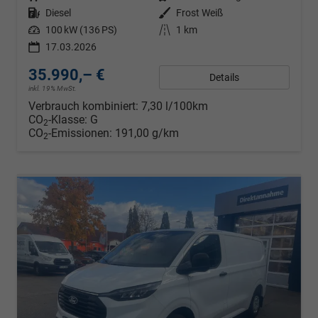
Kraftstoff
Diesel
Außenfarbe
Frost Weiß
Leistung
100 kW (136 PS)
Kilometerstand
1 km
17.03.2026
35.990,– €
Details
inkl. 19% MwSt.
Verbrauch kombiniert:
7,30 l/100km
CO
-Klasse:
G
2
CO
-Emissionen:
191,00 g/km
2