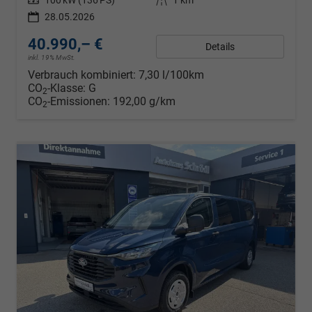
28.05.2026
40.990,– €
Details
inkl. 19% MwSt.
Verbrauch kombiniert:
7,30 l/100km
CO
-Klasse:
G
2
CO
-Emissionen:
192,00 g/km
2