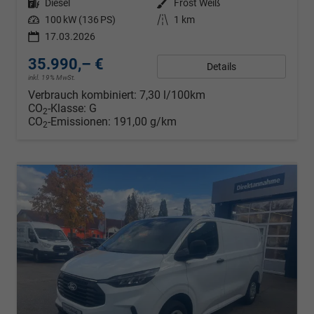
Kraftstoff
Diesel
Außenfarbe
Frost Weiß
Leistung
100 kW (136 PS)
Kilometerstand
1 km
17.03.2026
35.990,– €
Details
inkl. 19% MwSt.
Verbrauch kombiniert:
7,30 l/100km
CO
-Klasse:
G
2
CO
-Emissionen:
191,00 g/km
2