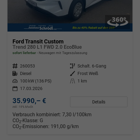
Ford Transit Custom
Trend 280 L1 FWD 2.0 EcoBlue
sofort lieferbar
Neuwagen mit Tageszulassung
Fahrzeugnr.
260053
Getriebe
Schalt. 6-Gang
Kraftstoff
Diesel
Außenfarbe
Frost Weiß
Leistung
100 kW (136 PS)
Kilometerstand
1 km
17.03.2026
35.990,– €
Details
inkl. 19% MwSt.
Verbrauch kombiniert:
7,30 l/100km
CO
-Klasse:
G
2
CO
-Emissionen:
191,00 g/km
2