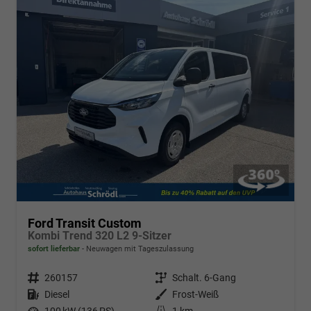
Ford Transit Custom
Kombi Trend 320 L2 9-Sitzer
sofort lieferbar
Neuwagen mit Tageszulassung
Fahrzeugnr.
260157
Getriebe
Schalt. 6-Gang
Kraftstoff
Diesel
Außenfarbe
Frost-Weiß
Leistung
100 kW (136 PS)
Kilometerstand
1 km