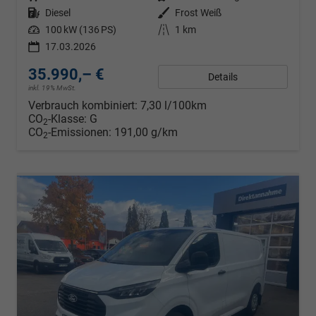
Kraftstoff
Diesel
Außenfarbe
Frost Weiß
Leistung
100 kW (136 PS)
Kilometerstand
1 km
17.03.2026
35.990,– €
Details
inkl. 19% MwSt.
Verbrauch kombiniert:
7,30 l/100km
CO
-Klasse:
G
2
CO
-Emissionen:
191,00 g/km
2