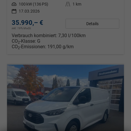
Leistung
100 kW (136 PS)
Kilometerstand
1 km
17.03.2026
35.990,– €
Details
inkl. 19% MwSt.
Verbrauch kombiniert:
7,30 l/100km
CO
-Klasse:
G
2
CO
-Emissionen:
191,00 g/km
2