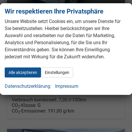
Wir respektieren Ihre Privatsphäre
Unsere Website setzt Cookies ein, um unsere Dienste für
Sie bereitzustellen. Hierbei berücksichtigen wir Ihre
Ford Transit Custom
Auswahl und verarbeiten nur die Daten für Marketing,
Trend 280 L1 FWD 2.0 EcoBlue
Analytics und Personalisierung, für die Sie uns Ihr
sofort lieferbar
Neuwagen mit Tageszulassung
Einverständnis geben. Sie können Ihre Einwilligung
Fahrzeugnr.
260056
Getriebe
Schalt. 6-Gang
jederzeit mit Wirkung für die Zukunft widerrufen.
Kraftstoff
Diesel
Außenfarbe
Frost Weiß
Leistung
100 kW (136 PS)
Kilometerstand
1 km
Alle akzeptieren
Einstellungen
17.03.2026
35.990,– €
Datenschutzerklärung
Impressum
Details
inkl. 19% MwSt.
Verbrauch kombiniert:
7,30 l/100km
CO
-Klasse:
G
2
CO
-Emissionen:
191,00 g/km
2