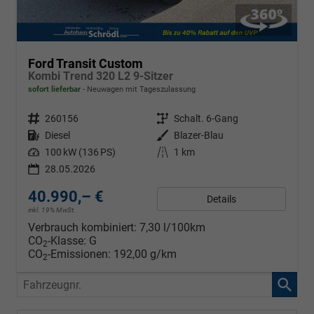
Ford Transit Custom
Kombi Trend 320 L2 9-Sitzer
sofort lieferbar
Neuwagen mit Tageszulassung
Fahrzeugnr.
260156
Getriebe
Schalt. 6-Gang
Kraftstoff
Diesel
Außenfarbe
Blazer-Blau
Leistung
100 kW (136 PS)
Kilometerstand
1 km
28.05.2026
40.990,– €
Details
inkl. 19% MwSt.
Verbrauch kombiniert:
7,30 l/100km
CO
-Klasse:
G
2
CO
-Emissionen:
192,00 g/km
2
Fahrzeugnr.