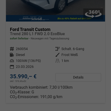
Ford Transit Custom
Trend 280 L1 FWD 2.0 EcoBlue
sofort lieferbar
Neuwagen mit Tageszulassung
Fahrzeugnr.
260054
Getriebe
Schalt. 6-Gang
Kraftstoff
Diesel
Außenfarbe
Frost Weiß
Leistung
100 kW (136 PS)
Kilometerstand
1 km
23.03.2026
35.990,– €
Details
inkl. 19% MwSt.
Verbrauch kombiniert:
7,30 l/100km
CO
-Klasse:
G
2
CO
-Emissionen:
191,00 g/km
2